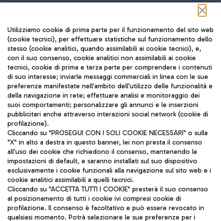
Seguici sui social
Utilizziamo cookie di prima parte per il funzionamento del sito web
(cookie tecnici), per effettuare statistiche sul funzionamento dello
stesso (cookie analitici, quando assimilabili ai cookie tecnici), e,
con il suo consenso, cookie analitici non assimilabili ai cookie
tecnici, cookie di prima e terza parte per comprendere i contenuti
di suo interesse; inviarle messaggi commerciali in linea con le sue
TRAVEL JOURNAL
preferenze manifestate nell'ambito dell'utilizzo delle funzionalità e
della navigazione in rete; effettuare analisi e monitoraggio dei
ITA
suoi comportamenti; personalizzare gli annunci e le inserzioni
pubblicitari anche attraverso interazioni social network (cookie di
profilazione).
Cliccando su "PROSEGUI CON I SOLI COOKIE NECESSARI" o sulla
"X" in alto a destra in questo banner, lei non presta il consenso
all'uso dei cookie che richiedono il consenso, mantenendo le
impostazioni di default, e saranno installati sul suo dispositivo
esclusivamente i cookie funzionali alla navigazione sul sito web e i
Aeroporti di Roma S.p.A. - Società soggetta a direzione e
cookie analitici assimilabili a quelli tecnici.
coordinamento di Mundys S.p.A.
Cliccando su "ACCETTA TUTTI I COOKIE" presterà il suo consenso
al posizionamento di tutti i cookie ivi compresi cookie di
Codice fiscale e Registro delle Imprese di Roma 13032990155 P.
profilazione. Il consenso è facoltativo e può essere revocato in
IVA 06572251004
qualsiasi momento. Potrà selezionare le sue preferenze per i
Capitale sociale 62.224.743,00 int. vers.