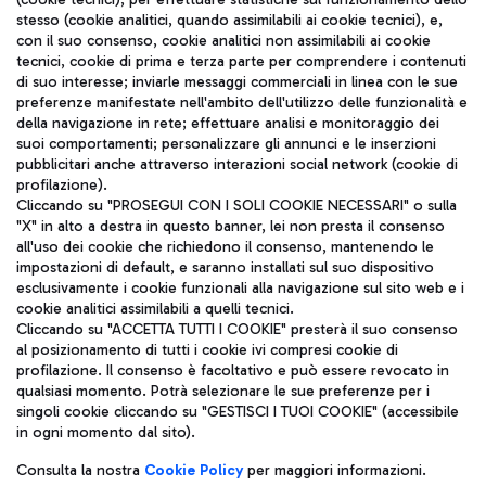
stesso (cookie analitici, quando assimilabili ai cookie tecnici), e,
con il suo consenso, cookie analitici non assimilabili ai cookie
tecnici, cookie di prima e terza parte per comprendere i contenuti
di suo interesse; inviarle messaggi commerciali in linea con le sue
TRAVEL JOURNAL
preferenze manifestate nell'ambito dell'utilizzo delle funzionalità e
della navigazione in rete; effettuare analisi e monitoraggio dei
ITA
suoi comportamenti; personalizzare gli annunci e le inserzioni
pubblicitari anche attraverso interazioni social network (cookie di
profilazione).
Cliccando su "PROSEGUI CON I SOLI COOKIE NECESSARI" o sulla
"X" in alto a destra in questo banner, lei non presta il consenso
all'uso dei cookie che richiedono il consenso, mantenendo le
impostazioni di default, e saranno installati sul suo dispositivo
esclusivamente i cookie funzionali alla navigazione sul sito web e i
Aeroporti di Roma S.p.A. - Società soggetta a direzione e
cookie analitici assimilabili a quelli tecnici.
coordinamento di Mundys S.p.A.
Cliccando su "ACCETTA TUTTI I COOKIE" presterà il suo consenso
al posizionamento di tutti i cookie ivi compresi cookie di
Codice fiscale e Registro delle Imprese di Roma 13032990155 P.
profilazione. Il consenso è facoltativo e può essere revocato in
IVA 06572251004
qualsiasi momento. Potrà selezionare le sue preferenze per i
Capitale sociale 62.224.743,00 int. vers.
singoli cookie cliccando su "GESTISCI I TUOI COOKIE" (accessibile
Sede legale: Via Pier Paolo Racchetti 1 - 00054 Fiumicino (RM)
in ogni momento dal sito).
telefono +39 06 65951
Privacy policy
Note legali
Consulta la nostra
Cookie Policy
per maggiori informazioni.