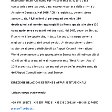
intercontinentali; Ciampino è principalmente utilizzato dalle
compagnie aeree low cost, dagli express-courier e dalle attività di
Aviazione Generale.
Nel 2018
ADR ha registrato, come sistema
aeroportuale,
48,8 milioni di passeggeri con oltre 230
destinazioni nel mondo raggiungibili da Roma
,
grazie alle circa 100
compagnie aeree operanti nei due scali
. Nel 2017, secondo Skytrax,
Fiumicino è l’aeroporto che, in tutto il mondo, ha maggiormente
migliorato e potenziato i propri servizi. Un riconoscimento che si
aggiunge al premio attribuitogli da Airport Council International
World come aeroporto più apprezzato in Europa tra gli hub con più di
40 milioni di passeggeri, e al riconoscimento “Best Airport Award”
2018 assegnato allo scalo romano nel corso dell’assemblea annuale
dell’Airport Council International Europe.
DIREZIONE RELAZIONI ESTERNE E AFFARI ISTITUZIONALI
Ufficio stampa e new media
+39 345 1283176 +39 335 1753281 +39 338 2098246 +39 348 2270950
press
office@adr.it