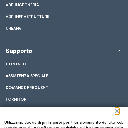
ADR INGEGNERIA
ADR INFRASTRUTTURE
URBANV
Supporto
CONTATTI
ASSISTENZA SPECIALE
DOMANDE FREQUENTI
FORNITORI
Seguici sui social
Utilizziamo cookie di prima parte per il funzionamento del sito web
(cookie tecnici), per effettuare statistiche sul funzionamento dello