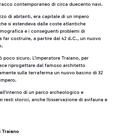
ttracco contemporaneo di circa duecento navi.
zo di abitanti, era capitale di un impero
che si estendeva dalle coste atlantiche
demografica e i conseguenti problemi di
far costruire, a partire dal 42 d.C., un nuovo
o.
rò poco sicuro. L’imperatore Traiano, per
lo fece riprogettare dal famoso architetto
amente sulla terraferma un nuovo bacino di 32
’impero.
 all’interno di un parco archeologico e
i resti storici, anche l’osservazione di avifauna e
i Traiano