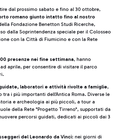
rtire dal prossimo sabato e fino al 30 ottobre,
porto romano giunto intatto fino al nostro
o della Fondazione Benetton Studi Ricerche,
so dalla Soprintendenza speciale per il Colosseo
ione con la Città di Fiumicino e con la Rete
000 presenze nei fine settimana
, hanno
ad aprile, per consentire di visitare il parco
i.
guidate, laboratori e attività rivolte a famiglie
,
 tra i più importanti dell’Antica Roma. Diverse le
storia e archeologia ai più piccoli, a tour a
uole della Rete "Progetto Tirreno", supportati da
overe percorsi guidati, dedicati ai piccoli dai 3
asseggeri del Leonardo da Vinci
: nei giorni di