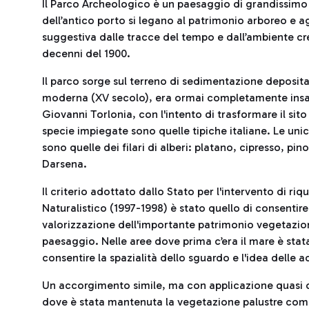
Il Parco Archeologico è un paesaggio di grandissimo va
dell’antico porto si legano al patrimonio arboreo e a
suggestiva dalle tracce del tempo e dall’ambiente cre
decenni del 1900.
Il parco sorge sul terreno di sedimentazione depositato
moderna (XV secolo), era ormai completamente insab
Giovanni Torlonia, con l'intento di trasformare il sito
specie impiegate sono quelle tipiche italiane. Le uni
sono quelle dei filari di alberi: platano, cipresso, pino
Darsena.
Il criterio adottato dallo Stato per l'intervento di r
Naturalistico (1997-1998) è stato quello di consentire 
valorizzazione dell'importante patrimonio vegetazion
paesaggio. Nelle aree dove prima c’era il mare è sta
consentire la spazialità dello sguardo e l'idea delle 
Un accorgimento simile, ma con applicazione quasi o
dove è stata mantenuta la vegetazione palustre co