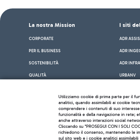
La nostra Mission
I siti d
CORPORATE
ADR ASSI
PER IL BUSINESS
ADR INGE
SOSTENIBILITÀ
ADR INFR
QUALITÀ
URBANV
INNOVATION
Utilizziamo cookie di prima parte per il f
analitici, quando assimilabili ai cookie tec
comprendere i contenuti di suo interesse; 
funzionalità e della navigazione in rete; 
anche attraverso interazioni social networ
Cliccando su "PROSEGUI CON I SOLI COOKIE
richiedono il consenso, mantenendo le impo
sul sito web e i cookie analitici assimilabili 
Aeroporti di Roma S.p.A. - Società soggetta a direzione e coordiname