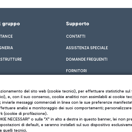
el gruppo
Supporto
STANCE
CONTATTI
GNERIA
ASSISTENZA SPECIALE
ASTRUTTURE
DOMANDE FREQUENTI
FORNITORI
unzionamento del sito web (cookie tecnici), per effettuare statistiche s
nici), e, con il suo consenso, cookie analitici non assimilabili ai cookie te
inviarle messaggi commerciali in linea con le sue preferenze manifestate 
effettuare analisi e monitoraggio dei suoi comportamenti; personalizzare g
k (cookie di profilazione).
Privacy policy
 NECESSARI" o sulla "X" in alto a destra in questo banner, lei non pres
Note legali
stazioni di default, e saranno installati sul suo dispositivo esclusivame
Mappa sito
a quelli tecnici.
nto di Mundys S.p.A.