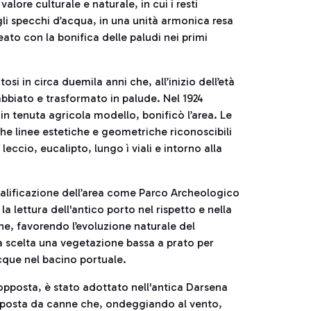
lore culturale e naturale, in cui i resti
gli specchi d’acqua, in una unità armonica resa
ato con la bonifica delle paludi nei primi
si in circa duemila anni che, all’inizio dell’età
biato e trasformato in palude. Nel 1924
 in tenuta agricola modello, bonificò l’area. Le
che linee estetiche e geometriche riconoscibili
 leccio, eucalipto, lungo ì viali e intorno alla
iqualificazione dell’area come Parco Archeologico
la lettura dell'antico porto nel rispetto e nella
e, favorendo l’evoluzione naturale del
ta scelta una vegetazione bassa a prato per
acque nel bacino portuale.
pposta, è stato adottato nell'antica Darsena
mposta da canne che, ondeggiando al vento,