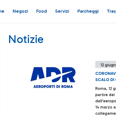
ne
Negozi
Food
Servizi
Parcheggi
Tras
Notizie
12 giugn
CORONAVIR
SCALO DI
Roma, 12 g
partire dal
dall'aeropo
14 marzo a 
collegament