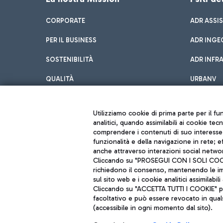
CORPORATE
ADR ASSI
PER IL BUSINESS
ADR INGE
SOSTENIBILITÀ
ADR INFR
QUALITÀ
URBANV
INNOVATION
Utilizziamo cookie di prima parte per il f
analitici, quando assimilabili ai cookie tec
comprendere i contenuti di suo interesse; 
funzionalità e della navigazione in rete; 
anche attraverso interazioni social networ
Cliccando su "PROSEGUI CON I SOLI COOKIE
richiedono il consenso, mantenendo le impo
sul sito web e i cookie analitici assimilabili 
Aeroporti di Roma S.p.A. - Società soggetta a direzione e coordiname
Cliccando su "ACCETTA TUTTI I COOKIE" pre
Codice fiscale e Registro delle Imprese di Roma 13032990155 P. IVA 0
Capitale sociale 62.224.743,00 int. vers.
facoltativo e può essere revocato in qual
Sede legale: Via Pier Paolo Racchetti 1 - 00054 Fiumicino (RM) telefon
(accessibile in ogni momento dal sito).