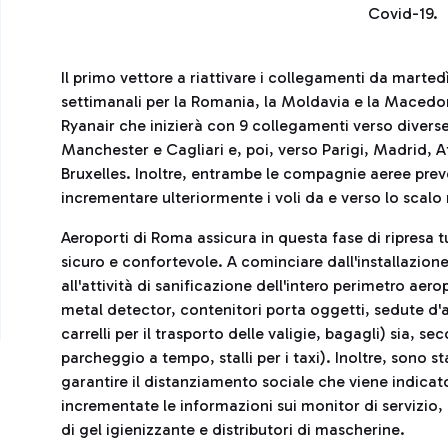
Covid-19.
Il primo vettore a riattivare i collegamenti da marted
settimanali per la Romania, la Moldavia e la Macedon
Ryanair che inizierà con 9 collegamenti verso diverse
Manchester e Cagliari e, poi, verso Parigi, Madrid, 
Bruxelles. Inoltre, entrambe le compagnie aeree pre
incrementare ulteriormente i voli da e verso lo scal
Aeroporti di Roma assicura in questa fase di ripresa tu
sicuro e confortevole. A cominciare dall'installazione
all'attività di sanificazione dell'intero perimetro aer
metal detector, contenitori porta oggetti, sedute d'a
carrelli per il trasporto delle valigie, bagagli) sia, s
parcheggio a tempo, stalli per i taxi). Inoltre, sono st
garantire il distanziamento sociale che viene indica
incrementate le informazioni sui monitor di servizio, 
di gel igienizzante e distributori di mascherine.