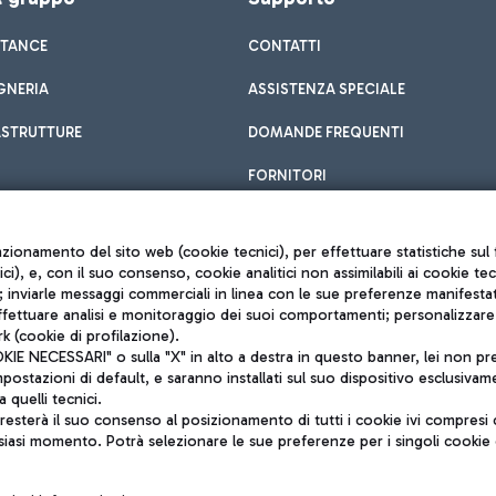
STANCE
CONTATTI
GNERIA
ASSISTENZA SPECIALE
ASTRUTTURE
DOMANDE FREQUENTI
FORNITORI
unzionamento del sito web (cookie tecnici), per effettuare statistiche s
nici), e, con il suo consenso, cookie analitici non assimilabili ai cookie te
inviarle messaggi commerciali in linea con le sue preferenze manifestate 
effettuare analisi e monitoraggio dei suoi comportamenti; personalizzare g
k (cookie di profilazione).
Privacy policy
 NECESSARI" o sulla "X" in alto a destra in questo banner, lei non pres
Note legali
stazioni di default, e saranno installati sul suo dispositivo esclusivame
Mappa sito
a quelli tecnici.
nto di Mundys S.p.A.
Accessibilità
sterà il suo consenso al posizionamento di tutti i cookie ivi compresi c
6572251004
QUALITÀ
siasi momento. Potrà selezionare le sue preferenze per i singoli cooki
o +39 06 65951