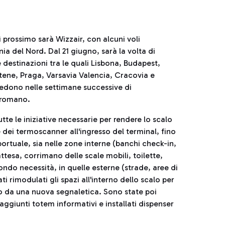
ì prossimo sarà Wizzair, con alcuni voli
ia del Nord. Dal 21 giugno, sarà la volta di
 destinazioni tra le quali Lisbona, Budapest,
Atene, Praga, Varsavia Valencia, Cracovia e
vedono nelle settimane successive di
o romano.
tte le iniziative necessarie per rendere lo scalo
 dei termoscanner all'ingresso del terminal, fino
oportuale, sia nelle zone interne (banchi check-in,
ttesa, corrimano delle scale mobili, toilette,
econdo necessità, in quelle esterne (strade, aree di
ati rimodulati gli spazi all'interno dello scalo per
to da una nuova segnaletica. Sono state poi
aggiunti totem informativi e installati dispenser