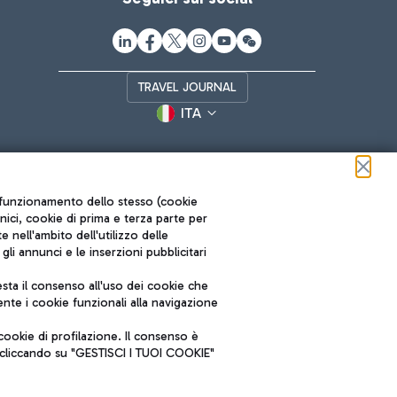
TRAVEL JOURNAL
ITA
ul funzionamento dello stesso (cookie
cnici, cookie di prima e terza parte per
nell'ambito dell'utilizzo delle
li annunci e le inserzioni pubblicitari
ta il consenso all'uso dei cookie che
Roma FCO
nte i cookie funzionali alla navigazione
L'aeroporto stellato
ookie di profilazione. Il consenso è
SOSTENIBILITÀ
INNOVAZIONE
e cliccando su "GESTISCI I TUOI COOKIE"