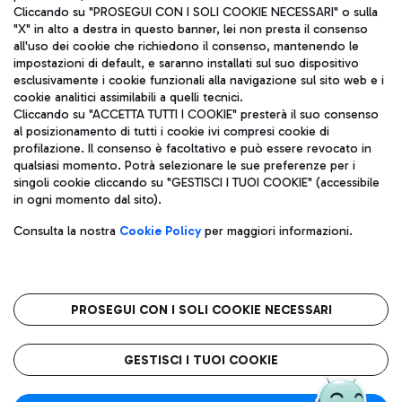
Cliccando su "PROSEGUI CON I SOLI COOKIE NECESSARI" o sulla
"X" in alto a destra in questo banner, lei non presta il consenso
all'uso dei cookie che richiedono il consenso, mantenendo le
impostazioni di default, e saranno installati sul suo dispositivo
esclusivamente i cookie funzionali alla navigazione sul sito web e i
Aeroporti di Roma S.p.A. - Società soggetta a direzione e
cookie analitici assimilabili a quelli tecnici.
coordinamento di Mundys S.p.A.
Cliccando su "ACCETTA TUTTI I COOKIE" presterà il suo consenso
al posizionamento di tutti i cookie ivi compresi cookie di
Codice fiscale e Registro delle Imprese di Roma 13032990155 P.
profilazione. Il consenso è facoltativo e può essere revocato in
IVA 06572251004
qualsiasi momento. Potrà selezionare le sue preferenze per i
Capitale sociale 62.224.743,00 int. vers.
singoli cookie cliccando su "GESTISCI I TUOI COOKIE" (accessibile
Sede legale: Via Pier Paolo Racchetti 1 - 00054 Fiumicino (RM)
in ogni momento dal sito).
telefono +39 06 65951
Privacy policy
Note legali
Consulta la nostra
Cookie Policy
per maggiori informazioni.
Mappa sito
Accessibilità
Roma FCO
L'aeroporto stellato
PROSEGUI CON I SOLI COOKIE NECESSARI
QUALITÀ
SOSTENIBILITÀ
INNOVAZIONE
GESTISCI I TUOI COOKIE