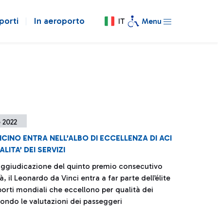
porti
In aeroporto
IT
Menu
e 2022
ICINO ENTRA NELL’ALBO DI ECCELLENZA DI ACI
LITA’ DEI SERVIZI
’aggiudicazione del quinto premio consecutivo
tà, il Leonardo da Vinci entra a far parte dell’élite
porti mondiali che eccellono per qualità dei
condo le valutazioni dei passeggeri