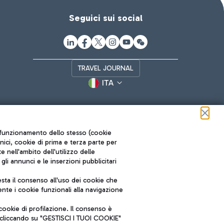
Seguici sui social
TRAVEL JOURNAL
ITA
ul funzionamento dello stesso (cookie
cnici, cookie di prima e terza parte per
nell'ambito dell'utilizzo delle
li annunci e le inserzioni pubblicitari
ta il consenso all'uso dei cookie che
Roma FCO
nte i cookie funzionali alla navigazione
L'aeroporto stellato
ookie di profilazione. Il consenso è
SOSTENIBILITÀ
INNOVAZIONE
e cliccando su "GESTISCI I TUOI COOKIE"