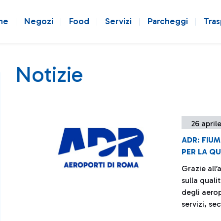
ne
Negozi
Food
Servizi
Parcheggi
Tras
Notizie
26 april
ADR: FIUM
PER LA QUA
Grazie all
sulla quali
degli aero
servizi, se