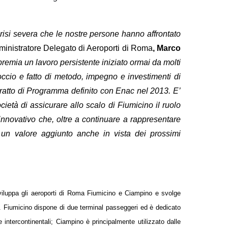
risi severa che le nostre persone hanno affrontato
nistratore Delegato di Aeroporti di Roma
, Marco
premia un lavoro persistente iniziato ormai da molti
occio e fatto di metodo, impegno e investimenti di
ntratto di Programma definito con Enac nel 2013. E’
età di assicurare allo scalo di Fiumicino il ruolo
 innovativo che, oltre a continuare a rappresentare
irà un valore aggiunto anche in vista dei prossimi
viluppa gli aeroporti di Roma Fiumicino e Ciampino e svolge
e. Fiumicino dispone di due terminal passeggeri ed è dedicato
 e intercontinentali; Ciampino è principalmente utilizzato dalle