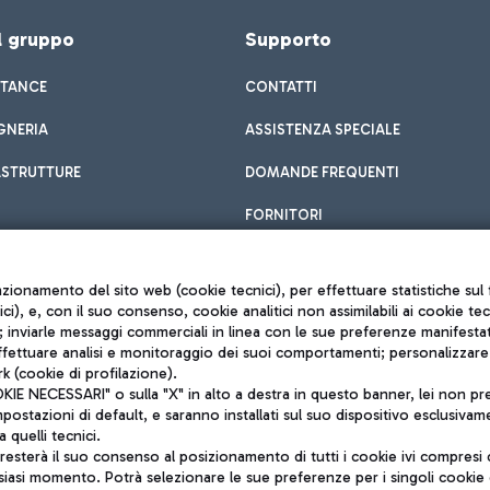
el gruppo
Supporto
STANCE
CONTATTI
GNERIA
ASSISTENZA SPECIALE
ASTRUTTURE
DOMANDE FREQUENTI
FORNITORI
unzionamento del sito web (cookie tecnici), per effettuare statistiche s
nici), e, con il suo consenso, cookie analitici non assimilabili ai cookie te
inviarle messaggi commerciali in linea con le sue preferenze manifestate 
effettuare analisi e monitoraggio dei suoi comportamenti; personalizzare g
k (cookie di profilazione).
Privacy policy
 NECESSARI" o sulla "X" in alto a destra in questo banner, lei non pres
Note legali
stazioni di default, e saranno installati sul suo dispositivo esclusivame
Mappa sito
a quelli tecnici.
nto di Mundys S.p.A.
Accessibilità
sterà il suo consenso al posizionamento di tutti i cookie ivi compresi c
6572251004
QUALITÀ
siasi momento. Potrà selezionare le sue preferenze per i singoli cooki