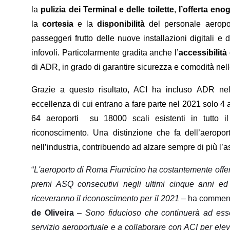
la
pulizia dei Terminal e delle toilette
,
l’offerta en
la
cortesia
e la
disponibilità
del personale aeroport
passeggeri frutto delle nuove installazioni digitali e 
infovoli. Particolarmente gradita anche l’
accessibilità
di ADR, in grado di garantire sicurezza e comodità nell
Grazie a questo risultato, ACI ha incluso ADR nel 
eccellenza di cui entrano a fare parte nel 2021 solo 4 
64 aeroporti su 18000 scali esistenti in tutto 
riconoscimento. Una distinzione che fa dell’aeropo
nell’industria, contribuendo ad alzare sempre di più l’asti
“
L'aeroporto di Roma Fiumicino ha costantemente offert
premi ASQ consecutivi negli ultimi cinque anni ed
riceveranno il riconoscimento per il 2021
– ha commenta
de Oliveira
–
Sono fiducioso che continuerà ad esse
servizio aeroportuale e a collaborare con ACI per elevar