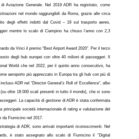
tà di Aviazione Generale. Nel 2019 ADR ha registrato, come
stinazioni nel mondo raggiungibili da Roma, grazie alle circa
 degli effetti indotti dal Covid – 19 sul trasporto aereo,
seggeri mentre lo scalo di Ciampino ha chiuso l’anno con 2,3
nardo da Vinci il premio “Best Airport Award 2020”. Per il terzo
sto degli hub europei con oltre 40 milioni di passeggeri. Il
ional World che nel 2022, per il quinto anno consecutivo, ha
ome aeroporto più apprezzato in Europa tra gli hub con più di
 incluso ADR nel “Director General’s Roll of Excellence”, albo
 (su oltre 18.000 scali presenti in tutto il mondo), che si sono
pri passeggeri. La capacità di gestione di ADR è stata confermata
 principale società internazionale di rating e valutazione del
te da Fiumicino nel 2017.
 strategia di ADR, sono arrivati importanti riconoscimenti. Nel
ds, è stato assegnato allo scalo di Fiumicino il ‘’Digital