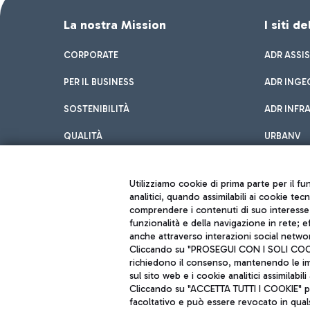
La nostra Mission
I siti d
CORPORATE
ADR ASSI
PER IL BUSINESS
ADR INGE
SOSTENIBILITÀ
ADR INFR
QUALITÀ
URBANV
INNOVATION
Utilizziamo cookie di prima parte per il f
analitici, quando assimilabili ai cookie tec
comprendere i contenuti di suo interesse; 
funzionalità e della navigazione in rete; 
anche attraverso interazioni social networ
Cliccando su "PROSEGUI CON I SOLI COOKIE
richiedono il consenso, mantenendo le impo
sul sito web e i cookie analitici assimilabili 
Aeroporti di Roma S.p.A. - Società soggetta a direzione e coordiname
Cliccando su "ACCETTA TUTTI I COOKIE" pre
Codice fiscale e Registro delle Imprese di Roma 13032990155 P. IVA 0
Capitale sociale 62.224.743,00 int. vers.
facoltativo e può essere revocato in qual