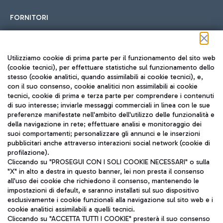
FORNITORI
Seguici sui social
Utilizziamo cookie di prima parte per il funzionamento del sito web
(cookie tecnici), per effettuare statistiche sul funzionamento dello
stesso (cookie analitici, quando assimilabili ai cookie tecnici), e,
con il suo consenso, cookie analitici non assimilabili ai cookie
tecnici, cookie di prima e terza parte per comprendere i contenuti
di suo interesse; inviarle messaggi commerciali in linea con le sue
TRAVEL JOURNAL
preferenze manifestate nell'ambito dell'utilizzo delle funzionalità e
della navigazione in rete; effettuare analisi e monitoraggio dei
ITA
suoi comportamenti; personalizzare gli annunci e le inserzioni
pubblicitari anche attraverso interazioni social network (cookie di
profilazione).
Cliccando su "PROSEGUI CON I SOLI COOKIE NECESSARI" o sulla
"X" in alto a destra in questo banner, lei non presta il consenso
all'uso dei cookie che richiedono il consenso, mantenendo le
impostazioni di default, e saranno installati sul suo dispositivo
esclusivamente i cookie funzionali alla navigazione sul sito web e i
Aeroporti di Roma S.p.A. - Società soggetta a direzione e
cookie analitici assimilabili a quelli tecnici.
coordinamento di Mundys S.p.A.
Cliccando su "ACCETTA TUTTI I COOKIE" presterà il suo consenso