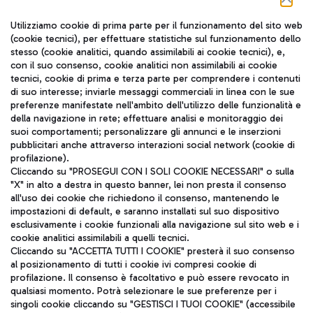
Seguici sui social
Utilizziamo cookie di prima parte per il funzionamento del sito web
(cookie tecnici), per effettuare statistiche sul funzionamento dello
stesso (cookie analitici, quando assimilabili ai cookie tecnici), e,
con il suo consenso, cookie analitici non assimilabili ai cookie
tecnici, cookie di prima e terza parte per comprendere i contenuti
di suo interesse; inviarle messaggi commerciali in linea con le sue
TRAVEL JOURNAL
preferenze manifestate nell'ambito dell'utilizzo delle funzionalità e
della navigazione in rete; effettuare analisi e monitoraggio dei
ITA
suoi comportamenti; personalizzare gli annunci e le inserzioni
pubblicitari anche attraverso interazioni social network (cookie di
profilazione).
Cliccando su "PROSEGUI CON I SOLI COOKIE NECESSARI" o sulla
"X" in alto a destra in questo banner, lei non presta il consenso
all'uso dei cookie che richiedono il consenso, mantenendo le
impostazioni di default, e saranno installati sul suo dispositivo
esclusivamente i cookie funzionali alla navigazione sul sito web e i
Aeroporti di Roma S.p.A. - Società soggetta a direzione e
cookie analitici assimilabili a quelli tecnici.
coordinamento di Mundys S.p.A.
Cliccando su "ACCETTA TUTTI I COOKIE" presterà il suo consenso
al posizionamento di tutti i cookie ivi compresi cookie di
Codice fiscale e Registro delle Imprese di Roma 13032990155 P.
profilazione. Il consenso è facoltativo e può essere revocato in
IVA 06572251004
qualsiasi momento. Potrà selezionare le sue preferenze per i
Capitale sociale 62.224.743,00 int. vers.
singoli cookie cliccando su "GESTISCI I TUOI COOKIE" (accessibile
Sede legale: Via Pier Paolo Racchetti 1 - 00054 Fiumicino (RM)