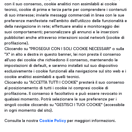
con il suo consenso, cookie analitici non assimilabili ai cookie
tecnici, cookie di prima e terza parte per comprendere i contenuti
di suo interesse; inviarle messaggi commerciali in linea con le sue
TRAVEL JOURNAL
preferenze manifestate nell'ambito dell'utilizzo delle funzionalità e
della navigazione in rete; effettuare analisi e monitoraggio dei
ITA
suoi comportamenti; personalizzare gli annunci e le inserzioni
pubblicitari anche attraverso interazioni social network (cookie di
profilazione).
Cliccando su "PROSEGUI CON I SOLI COOKIE NECESSARI" o sulla
"X" in alto a destra in questo banner, lei non presta il consenso
all'uso dei cookie che richiedono il consenso, mantenendo le
impostazioni di default, e saranno installati sul suo dispositivo
esclusivamente i cookie funzionali alla navigazione sul sito web e i
Aeroporti di Roma S.p.A. - Società soggetta a direzione e
cookie analitici assimilabili a quelli tecnici.
coordinamento di Mundys S.p.A.
Cliccando su "ACCETTA TUTTI I COOKIE" presterà il suo consenso
al posizionamento di tutti i cookie ivi compresi cookie di
Codice fiscale e Registro delle Imprese di Roma 13032990155 P.
profilazione. Il consenso è facoltativo e può essere revocato in
IVA 06572251004
qualsiasi momento. Potrà selezionare le sue preferenze per i
Capitale sociale 62.224.743,00 int. vers.
singoli cookie cliccando su "GESTISCI I TUOI COOKIE" (accessibile
Sede legale: Via Pier Paolo Racchetti 1 - 00054 Fiumicino (RM)
in ogni momento dal sito).
telefono +39 06 65951
Privacy policy
Note legali
Consulta la nostra
Cookie Policy
per maggiori informazioni.
Mappa sito
Accessibilità