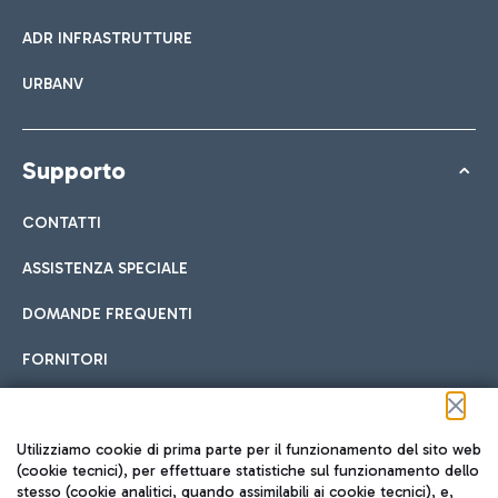
ADR INFRASTRUTTURE
URBANV
Supporto
CONTATTI
ASSISTENZA SPECIALE
DOMANDE FREQUENTI
FORNITORI
Seguici sui social
Utilizziamo cookie di prima parte per il funzionamento del sito web
(cookie tecnici), per effettuare statistiche sul funzionamento dello
stesso (cookie analitici, quando assimilabili ai cookie tecnici), e,