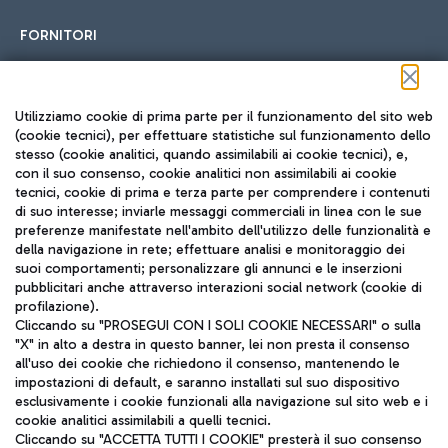
FORNITORI
Seguici sui social
Utilizziamo cookie di prima parte per il funzionamento del sito web
(cookie tecnici), per effettuare statistiche sul funzionamento dello
stesso (cookie analitici, quando assimilabili ai cookie tecnici), e,
con il suo consenso, cookie analitici non assimilabili ai cookie
tecnici, cookie di prima e terza parte per comprendere i contenuti
di suo interesse; inviarle messaggi commerciali in linea con le sue
TRAVEL JOURNAL
preferenze manifestate nell'ambito dell'utilizzo delle funzionalità e
della navigazione in rete; effettuare analisi e monitoraggio dei
ITA
suoi comportamenti; personalizzare gli annunci e le inserzioni
pubblicitari anche attraverso interazioni social network (cookie di
profilazione).
Cliccando su "PROSEGUI CON I SOLI COOKIE NECESSARI" o sulla
"X" in alto a destra in questo banner, lei non presta il consenso
all'uso dei cookie che richiedono il consenso, mantenendo le
impostazioni di default, e saranno installati sul suo dispositivo
esclusivamente i cookie funzionali alla navigazione sul sito web e i
Aeroporti di Roma S.p.A. - Società soggetta a direzione e
cookie analitici assimilabili a quelli tecnici.
coordinamento di Mundys S.p.A.
Cliccando su "ACCETTA TUTTI I COOKIE" presterà il suo consenso