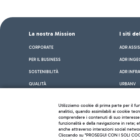
La nostra Mission
I siti d
CORPORATE
ADR ASSI
PER IL BUSINESS
ADR INGE
SOSTENIBILITÀ
ADR INFR
QUALITÀ
URBANV
INNOVATION
Utilizziamo cookie di prima parte per il f
analitici, quando assimilabili ai cookie tec
comprendere i contenuti di suo interesse; 
funzionalità e della navigazione in rete; 
anche attraverso interazioni social networ
Cliccando su "PROSEGUI CON I SOLI COOKIE