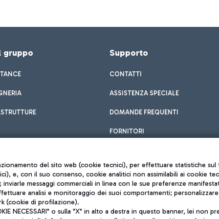
el gruppo
Supporto
STANCE
CONTATTI
GNERIA
ASSISTENZA SPECIALE
ASTRUTTURE
DOMANDE FREQUENTI
FORNITORI
unzionamento del sito web (cookie tecnici), per effettuare statistiche s
nici), e, con il suo consenso, cookie analitici non assimilabili ai cookie te
inviarle messaggi commerciali in linea con le sue preferenze manifestate 
effettuare analisi e monitoraggio dei suoi comportamenti; personalizzare g
k (cookie di profilazione).
Privacy policy
 NECESSARI" o sulla "X" in alto a destra in questo banner, lei non pres
Note legali