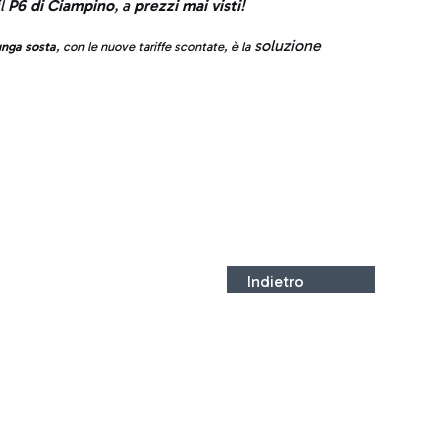
il
P6 di Ciampino
, a
prezzi mai visti
!
soluzione
nga sosta
, con le nuove tariffe scontate, è la
Indietro