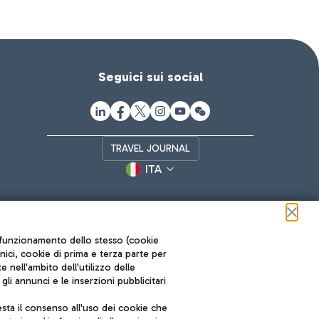
Seguici sui social
TRAVEL JOURNAL
ITA
ul funzionamento dello stesso (cookie
cnici, cookie di prima e terza parte per
nell'ambito dell'utilizzo delle
li annunci e le inserzioni pubblicitari
ta il consenso all'uso dei cookie che
Roma FCO