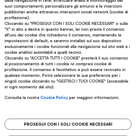
della navigazione in rete; effettuare analisi e monitoraggio dei
ITA
suoi comportamenti; personalizzare gli annunci e le inserzioni
pubblicitari anche attraverso interazioni social network (cookie di
profilazione).
Cliccando su "PROSEGUI CON I SOLI COOKIE NECESSARI" o sulla
"X" in alto a destra in questo banner, lei non presta il consenso
all'uso dei cookie che richiedono il consenso, mantenendo le
impostazioni di default, e saranno installati sul suo dispositivo
esclusivamente i cookie funzionali alla navigazione sul sito web e i
Aeroporti di Roma S.p.A. - Società soggetta a direzione e
cookie analitici assimilabili a quelli tecnici.
coordinamento di Mundys S.p.A.
Cliccando su "ACCETTA TUTTI I COOKIE" presterà il suo consenso
al posizionamento di tutti i cookie ivi compresi cookie di
Codice fiscale e Registro delle Imprese di Roma 13032990155 P.
profilazione. Il consenso è facoltativo e può essere revocato in
IVA 06572251004
qualsiasi momento. Potrà selezionare le sue preferenze per i
Capitale sociale 62.224.743,00 int. vers.
singoli cookie cliccando su "GESTISCI I TUOI COOKIE" (accessibile
Sede legale: Via Pier Paolo Racchetti 1 - 00054 Fiumicino (RM)
in ogni momento dal sito).
telefono +39 06 65951
Privacy policy
Note legali
Consulta la nostra
Cookie Policy
per maggiori informazioni.
Mappa sito
Accessibilità
Roma FCO
L'aeroporto stellato
PROSEGUI CON I SOLI COOKIE NECESSARI