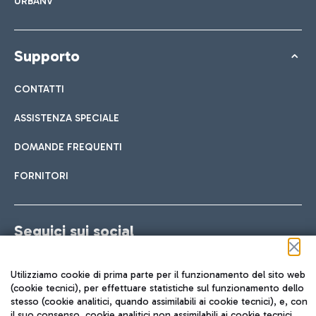
URBANV
Supporto
CONTATTI
ASSISTENZA SPECIALE
DOMANDE FREQUENTI
FORNITORI
Seguici sui social
Utilizziamo cookie di prima parte per il funzionamento del sito web
(cookie tecnici), per effettuare statistiche sul funzionamento dello
stesso (cookie analitici, quando assimilabili ai cookie tecnici), e, con
TRAVEL JOURNAL
il suo consenso, cookie analitici non assimilabili ai cookie tecnici,