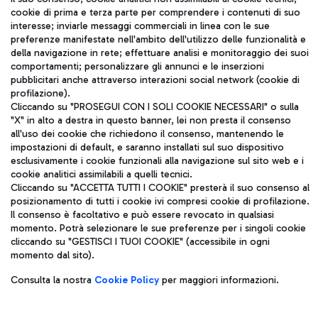
cookie di prima e terza parte per comprendere i contenuti di suo
ITA
interesse; inviarle messaggi commerciali in linea con le sue
preferenze manifestate nell'ambito dell'utilizzo delle funzionalità e
della navigazione in rete; effettuare analisi e monitoraggio dei suoi
comportamenti; personalizzare gli annunci e le inserzioni
pubblicitari anche attraverso interazioni social network (cookie di
profilazione).
Cliccando su "PROSEGUI CON I SOLI COOKIE NECESSARI" o sulla
"X" in alto a destra in questo banner, lei non presta il consenso
Aeroporti di Roma S.p.A. - Società soggetta a direzione e
all'uso dei cookie che richiedono il consenso, mantenendo le
coordinamento di Mundys S.p.A.
impostazioni di default, e saranno installati sul suo dispositivo
Codice fiscale e Registro delle Imprese di Roma 13032990155 P.
esclusivamente i cookie funzionali alla navigazione sul sito web e i
cookie analitici assimilabili a quelli tecnici.
IVA 06572251004
Cliccando su "ACCETTA TUTTI I COOKIE" presterà il suo consenso al
Capitale sociale 62.224.743,00 int. vers.
posizionamento di tutti i cookie ivi compresi cookie di profilazione.
Sede legale: Via Pier Paolo Racchetti 1 - 00054 Fiumicino (RM)
Il consenso è facoltativo e può essere revocato in qualsiasi
telefono +39 06 65951
momento. Potrà selezionare le sue preferenze per i singoli cookie
Privacy policy
Note legali
cliccando su "GESTISCI I TUOI COOKIE" (accessibile in ogni
Mappa sito
Accessibilità
momento dal sito).
Consulta la nostra
Cookie Policy
per maggiori informazioni.
Roma FCO
L'aeroporto stellato