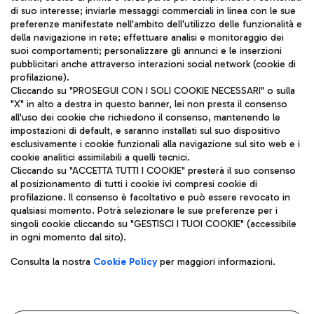
di suo interesse; inviarle messaggi commerciali in linea con le sue
TRAVEL JOURNAL
preferenze manifestate nell'ambito dell'utilizzo delle funzionalità e
della navigazione in rete; effettuare analisi e monitoraggio dei
ITA
suoi comportamenti; personalizzare gli annunci e le inserzioni
pubblicitari anche attraverso interazioni social network (cookie di
profilazione).
Cliccando su "PROSEGUI CON I SOLI COOKIE NECESSARI" o sulla
"X" in alto a destra in questo banner, lei non presta il consenso
all'uso dei cookie che richiedono il consenso, mantenendo le
impostazioni di default, e saranno installati sul suo dispositivo
esclusivamente i cookie funzionali alla navigazione sul sito web e i
Aeroporti di Roma S.p.A. - Società soggetta a direzione e
cookie analitici assimilabili a quelli tecnici.
coordinamento di Mundys S.p.A.
Cliccando su "ACCETTA TUTTI I COOKIE" presterà il suo consenso
al posizionamento di tutti i cookie ivi compresi cookie di
Codice fiscale e Registro delle Imprese di Roma 13032990155 P.
profilazione. Il consenso è facoltativo e può essere revocato in
IVA 06572251004
qualsiasi momento. Potrà selezionare le sue preferenze per i
Capitale sociale 62.224.743,00 int. vers.
singoli cookie cliccando su "GESTISCI I TUOI COOKIE" (accessibile
Sede legale: Via Pier Paolo Racchetti 1 - 00054 Fiumicino (RM)
in ogni momento dal sito).
telefono +39 06 65951
Privacy policy
Note legali
Consulta la nostra
Cookie Policy
per maggiori informazioni.
Mappa sito
Accessibilità
Roma FCO