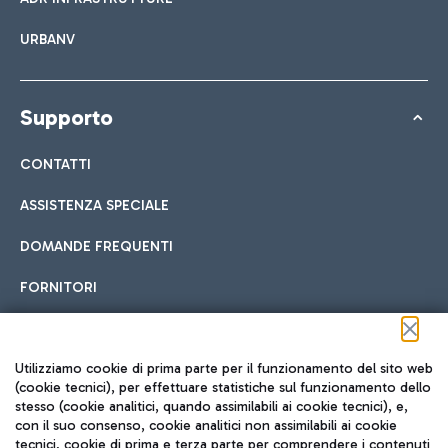
URBANV
Supporto
CONTATTI
ASSISTENZA SPECIALE
DOMANDE FREQUENTI
FORNITORI
Seguici sui social
Utilizziamo cookie di prima parte per il funzionamento del sito web
(cookie tecnici), per effettuare statistiche sul funzionamento dello
stesso (cookie analitici, quando assimilabili ai cookie tecnici), e,
con il suo consenso, cookie analitici non assimilabili ai cookie
tecnici, cookie di prima e terza parte per comprendere i contenuti