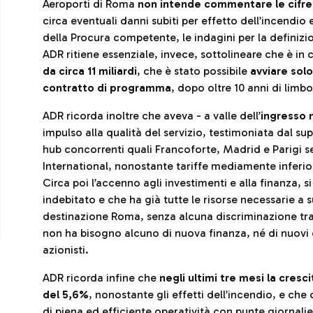
Aeroporti di Roma
non intende commentare le cifre f
circa eventuali danni subiti per effetto dell’incendio
della Procura competente, le indagini per la definizio
ADR ritiene essenziale, invece, sottolineare che è in 
da circa 11 miliardi
, che è stato possibile
avviare solo
contratto di programma
, dopo oltre 10 anni di limb
ADR ricorda inoltre che aveva - a valle dell’
ingresso 
impulso alla qualità del servizio, testimoniata dal su
hub concorrenti quali Francoforte, Madrid e Parigi sec
International, nonostante tariffe mediamente inferio
Circa poi l’accenno agli investimenti e alla finanza,
indebitato e che ha già tutte le risorse necessarie a 
destinazione Roma, senza alcuna discriminazione tra
non ha bisogno alcuno di nuova finanza, né di nuovi cap
azionisti.
ADR ricorda infine che
negli ultimi tre mesi la cres
del 5,6%
, nonostante gli effetti dell’incendio, e che
di piena ed efficiente operatività con punte giornalie