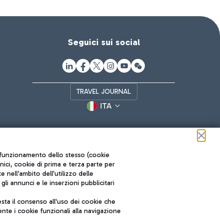
Seguici sui social
TRAVEL JOURNAL
ITA
ul funzionamento dello stesso (cookie
cnici, cookie di prima e terza parte per
nell'ambito dell'utilizzo delle
li annunci e le inserzioni pubblicitari
ta il consenso all'uso dei cookie che
Roma FCO
nte i cookie funzionali alla navigazione
L'aeroporto stellato