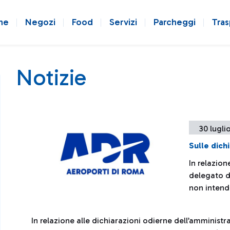
ne
Negozi
Food
Servizi
Parcheggi
Tras
Notizie
30 lugli
Sulle dichi
In relazion
delegato d
non intende
In relazione alle dichiarazioni odierne dell’amministr