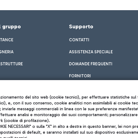
el gruppo
Supporto
STANCE
CONTATTI
GNERIA
ASSISTENZA SPECIALE
ASTRUTTURE
DOMANDE FREQUENTI
FORNITORI
unzionamento del sito web (cookie tecnici), per effettuare statistiche s
nici), e, con il suo consenso, cookie analitici non assimilabili ai cookie te
inviarle messaggi commerciali in linea con le sue preferenze manifestate 
effettuare analisi e monitoraggio dei suoi comportamenti; personalizzare g
k (cookie di profilazione).
Privacy policy
 NECESSARI" o sulla "X" in alto a destra in questo banner, lei non pres
Note legali
stazioni di default, e saranno installati sul suo dispositivo esclusivame
Mappa sito