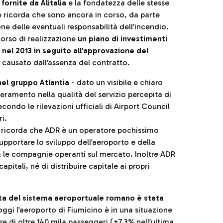
ornite da Alitalia
e la fondatezza delle stesse
 e ricorda che sono ancora in corso, da parte
ne delle eventuali responsabilità dell’incendio.
corso di realizzazione
un piano di investimenti
 nel 2013 in seguito all’approvazione del
o causato dall’assenza del contratto.
nel gruppo Atlantia
- dato un visibile e chiaro
peramento nella qualità del servizio percepita di
ondo le rilevazioni ufficiali di Airport Council
ri.
 si ricorda che ADR è un operatore pochissimo
supportare lo sviluppo dell’aeroporto e della
 le compagnie operanti sul mercato. Inoltre ADR
itali, né di distribuire capitale ai propri
cita del sistema aeroportuale romano è stata
 oggi l’aeroporto di Fiumicino è in una situazione
re di oltre 140 mila passeggeri (+7,3% nell’ultima