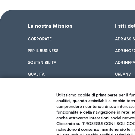
La nostra Mission
I siti d
CORPORATE
ADR ASSI
PER IL BUSINESS
ADR INGE
SOSTENIBILITÀ
ADR INFR
QUALITÀ
URBANV
INNOVATION
Utilizziamo cookie di prima parte per il f
analitici, quando assimilabili ai cookie tec
comprendere i contenuti di suo interesse; 
funzionalità e della navigazione in rete; 
anche attraverso interazioni social networ
Cliccando su "PROSEGUI CON I SOLI COOKIE
richiedono il consenso, mantenendo le impo