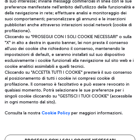
di suo interesse; inviarle messaggi commerciali in linea con le sue
TRAVEL JOURNAL
preferenze manifestate nell'ambito dell'utilizzo delle funzionalità e
della navigazione in rete; effettuare analisi e monitoraggio dei
ITA
suoi comportamenti; personalizzare gli annunci e le inserzioni
pubblicitari anche attraverso interazioni social network (cookie di
profilazione).
Cliccando su "PROSEGUI CON I SOLI COOKIE NECESSARI" o sulla
"X" in alto a destra in questo banner, lei non presta il consenso
all'uso dei cookie che richiedono il consenso, mantenendo le
impostazioni di default, e saranno installati sul suo dispositivo
esclusivamente i cookie funzionali alla navigazione sul sito web e i
Aeroporti di Roma S.p.A. - Società soggetta a direzione e
cookie analitici assimilabili a quelli tecnici.
coordinamento di Mundys S.p.A.
Cliccando su "ACCETTA TUTTI I COOKIE" presterà il suo consenso
al posizionamento di tutti i cookie ivi compresi cookie di
Codice fiscale e Registro delle Imprese di Roma 13032990155 P.
profilazione. Il consenso è facoltativo e può essere revocato in
IVA 06572251004
qualsiasi momento. Potrà selezionare le sue preferenze per i
Capitale sociale 62.224.743,00 int. vers.
singoli cookie cliccando su "GESTISCI I TUOI COOKIE" (accessibile
Sede legale: Via Pier Paolo Racchetti 1 - 00054 Fiumicino (RM)
in ogni momento dal sito).
telefono +39 06 65951
Privacy policy
Note legali
Consulta la nostra
Cookie Policy
per maggiori informazioni.
Mappa sito
Accessibilità
Roma FCO