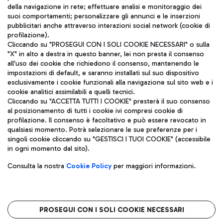
della navigazione in rete; effettuare analisi e monitoraggio dei
ITA
suoi comportamenti; personalizzare gli annunci e le inserzioni
pubblicitari anche attraverso interazioni social network (cookie di
profilazione).
Cliccando su "PROSEGUI CON I SOLI COOKIE NECESSARI" o sulla
"X" in alto a destra in questo banner, lei non presta il consenso
all'uso dei cookie che richiedono il consenso, mantenendo le
impostazioni di default, e saranno installati sul suo dispositivo
esclusivamente i cookie funzionali alla navigazione sul sito web e i
Aeroporti di Roma S.p.A. - Società soggetta a direzione e
cookie analitici assimilabili a quelli tecnici.
coordinamento di Mundys S.p.A.
Cliccando su "ACCETTA TUTTI I COOKIE" presterà il suo consenso
al posizionamento di tutti i cookie ivi compresi cookie di
Codice fiscale e Registro delle Imprese di Roma 13032990155 P.
profilazione. Il consenso è facoltativo e può essere revocato in
IVA 06572251004
qualsiasi momento. Potrà selezionare le sue preferenze per i
Capitale sociale 62.224.743,00 int. vers.
singoli cookie cliccando su "GESTISCI I TUOI COOKIE" (accessibile
Sede legale: Via Pier Paolo Racchetti 1 - 00054 Fiumicino (RM)
in ogni momento dal sito).
telefono +39 06 65951
Privacy policy
Note legali
Consulta la nostra
Cookie Policy
per maggiori informazioni.
Mappa sito
Accessibilità
Roma FCO
L'aeroporto stellato
PROSEGUI CON I SOLI COOKIE NECESSARI