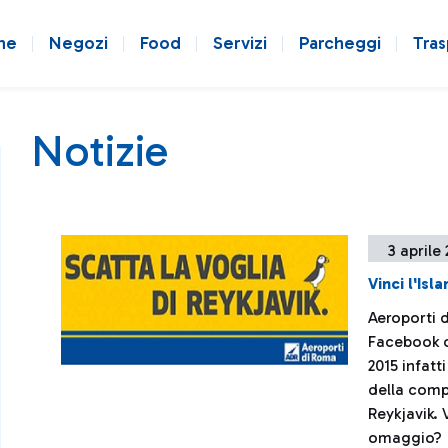
ne
Negozi
Food
Servizi
Parcheggi
Tras
Notizie
3 aprile
Vinci l'Isl
Aeroporti 
Facebook ch
2015 infatt
della comp
Reykjavik. 
omaggio?