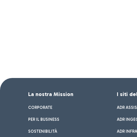
La nostra Mission
I siti d
CORPORATE
ADR ASSI
PER IL BUSINESS
ADR INGE
SOSTENIBILITÀ
ADR INFR