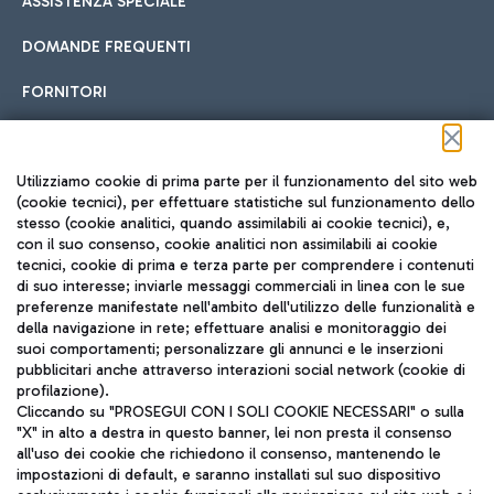
ASSISTENZA SPECIALE
DOMANDE FREQUENTI
FORNITORI
Seguici sui social
Utilizziamo cookie di prima parte per il funzionamento del sito web
(cookie tecnici), per effettuare statistiche sul funzionamento dello
stesso (cookie analitici, quando assimilabili ai cookie tecnici), e,
con il suo consenso, cookie analitici non assimilabili ai cookie
tecnici, cookie di prima e terza parte per comprendere i contenuti
di suo interesse; inviarle messaggi commerciali in linea con le sue
TRAVEL JOURNAL
preferenze manifestate nell'ambito dell'utilizzo delle funzionalità e
della navigazione in rete; effettuare analisi e monitoraggio dei
ITA
suoi comportamenti; personalizzare gli annunci e le inserzioni
pubblicitari anche attraverso interazioni social network (cookie di
profilazione).
Cliccando su "PROSEGUI CON I SOLI COOKIE NECESSARI" o sulla
"X" in alto a destra in questo banner, lei non presta il consenso
all'uso dei cookie che richiedono il consenso, mantenendo le
impostazioni di default, e saranno installati sul suo dispositivo