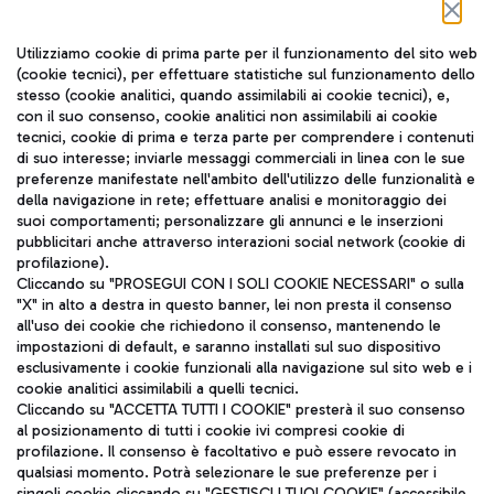
Seguici sui social
Utilizziamo cookie di prima parte per il funzionamento del sito web
(cookie tecnici), per effettuare statistiche sul funzionamento dello
stesso (cookie analitici, quando assimilabili ai cookie tecnici), e,
con il suo consenso, cookie analitici non assimilabili ai cookie
tecnici, cookie di prima e terza parte per comprendere i contenuti
di suo interesse; inviarle messaggi commerciali in linea con le sue
TRAVEL JOURNAL
preferenze manifestate nell'ambito dell'utilizzo delle funzionalità e
della navigazione in rete; effettuare analisi e monitoraggio dei
ITA
suoi comportamenti; personalizzare gli annunci e le inserzioni
pubblicitari anche attraverso interazioni social network (cookie di
profilazione).
Cliccando su "PROSEGUI CON I SOLI COOKIE NECESSARI" o sulla
"X" in alto a destra in questo banner, lei non presta il consenso
all'uso dei cookie che richiedono il consenso, mantenendo le
impostazioni di default, e saranno installati sul suo dispositivo
esclusivamente i cookie funzionali alla navigazione sul sito web e i
Aeroporti di Roma S.p.A. - Società soggetta a direzione e
cookie analitici assimilabili a quelli tecnici.
coordinamento di Mundys S.p.A.
Cliccando su "ACCETTA TUTTI I COOKIE" presterà il suo consenso
al posizionamento di tutti i cookie ivi compresi cookie di
Codice fiscale e Registro delle Imprese di Roma 13032990155 P.
profilazione. Il consenso è facoltativo e può essere revocato in
IVA 06572251004
qualsiasi momento. Potrà selezionare le sue preferenze per i
Capitale sociale 62.224.743,00 int. vers.
singoli cookie cliccando su "GESTISCI I TUOI COOKIE" (accessibile