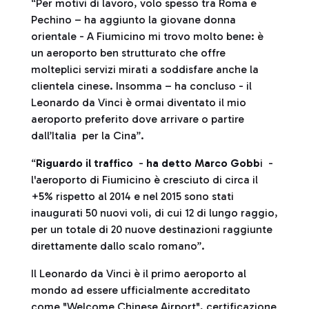
“Per motivi di lavoro, volo spesso tra Roma e
Pechino – ha aggiunto la giovane donna
orientale - A Fiumicino mi trovo molto bene: è
un aeroporto ben strutturato che offre
molteplici servizi mirati a soddisfare anche la
clientela cinese. Insomma – ha concluso - il
Leonardo da Vinci è ormai diventato il mio
aeroporto preferito dove arrivare o partire
dall’Italia per la Cina”.
“
Riguardo il traffico
-
ha detto Marco Gobb
i -
l'aeroporto di Fiumicino è cresciuto di circa il
+5% rispetto al 2014 e nel 2015 sono stati
inaugurati 50 nuovi voli, di cui 12 di lungo raggio,
per un totale di 20 nuove destinazioni raggiunte
direttamente dallo scalo romano”.
Il Leonardo da Vinci è il primo aeroporto al
mondo ad essere ufficialmente accreditato
come "Welcome Chinese Airport", certificazione