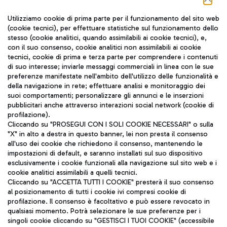
Seguici sui social
Utilizziamo cookie di prima parte per il funzionamento del sito web
(cookie tecnici), per effettuare statistiche sul funzionamento dello
stesso (cookie analitici, quando assimilabili ai cookie tecnici), e,
con il suo consenso, cookie analitici non assimilabili ai cookie
tecnici, cookie di prima e terza parte per comprendere i contenuti
di suo interesse; inviarle messaggi commerciali in linea con le sue
TRAVEL JOURNAL
preferenze manifestate nell'ambito dell'utilizzo delle funzionalità e
della navigazione in rete; effettuare analisi e monitoraggio dei
ITA
suoi comportamenti; personalizzare gli annunci e le inserzioni
pubblicitari anche attraverso interazioni social network (cookie di
profilazione).
Cliccando su "PROSEGUI CON I SOLI COOKIE NECESSARI" o sulla
"X" in alto a destra in questo banner, lei non presta il consenso
all'uso dei cookie che richiedono il consenso, mantenendo le
impostazioni di default, e saranno installati sul suo dispositivo
esclusivamente i cookie funzionali alla navigazione sul sito web e i
Aeroporti di Roma S.p.A. - Società soggetta a direzione e
cookie analitici assimilabili a quelli tecnici.
coordinamento di Mundys S.p.A.
Cliccando su "ACCETTA TUTTI I COOKIE" presterà il suo consenso
al posizionamento di tutti i cookie ivi compresi cookie di
Codice fiscale e Registro delle Imprese di Roma 13032990155 P.
profilazione. Il consenso è facoltativo e può essere revocato in
IVA 06572251004
qualsiasi momento. Potrà selezionare le sue preferenze per i
Capitale sociale 62.224.743,00 int. vers.
singoli cookie cliccando su "GESTISCI I TUOI COOKIE" (accessibile
Sede legale: Via Pier Paolo Racchetti 1 - 00054 Fiumicino (RM)