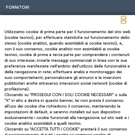
FORNITORI
Seguici sui social
Utilizziamo cookie di prima parte per il funzionamento del sito web
(cookie tecnici), per effettuare statistiche sul funzionamento dello
stesso (cookie analitici, quando assimilabili ai cookie tecnici), e,
con il suo consenso, cookie analitici non assimilabili ai cookie
tecnici, cookie di prima e terza parte per comprendere i contenuti
di suo interesse; inviarle messaggi commerciali in linea con le sue
TRAVEL JOURNAL
preferenze manifestate nell'ambito dell'utilizzo delle funzionalità e
della navigazione in rete; effettuare analisi e monitoraggio dei
ITA
suoi comportamenti; personalizzare gli annunci e le inserzioni
pubblicitari anche attraverso interazioni social network (cookie di
profilazione).
Cliccando su "PROSEGUI CON I SOLI COOKIE NECESSARI" o sulla
"X" in alto a destra in questo banner, lei non presta il consenso
all'uso dei cookie che richiedono il consenso, mantenendo le
impostazioni di default, e saranno installati sul suo dispositivo
esclusivamente i cookie funzionali alla navigazione sul sito web e i
Aeroporti di Roma S.p.A. - Società soggetta a direzione e
cookie analitici assimilabili a quelli tecnici.
coordinamento di Mundys S.p.A.
Cliccando su "ACCETTA TUTTI I COOKIE" presterà il suo consenso
al posizionamento di tutti i cookie ivi compresi cookie di