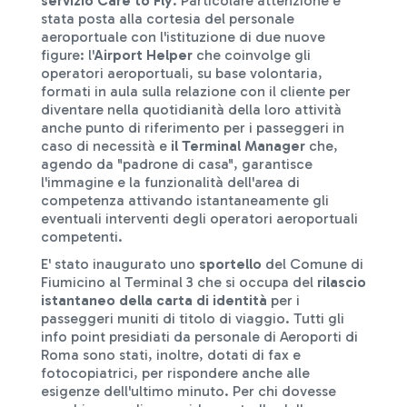
servizio Care to Fly
. Particolare attenzione è
stata posta alla cortesia del personale
aeroportuale con l'istituzione di due nuove
figure: l'
Airport Helper
che coinvolge gli
operatori aeroportuali, su base volontaria,
formati in aula sulla relazione con il cliente per
diventare nella quotidianità della loro attività
anche punto di riferimento per i passeggeri in
caso di necessità e
il Terminal Manager
che,
agendo da "padrone di casa", garantisce
l'immagine e la funzionalità dell'area di
competenza attivando istantaneamente gli
eventuali interventi degli operatori aeroportuali
competenti.
E' stato inaugurato uno
sportello
del Comune di
Fiumicino al Terminal 3 che si occupa del
rilascio
istantaneo della carta di identità
per i
passeggeri muniti di titolo di viaggio. Tutti gli
info point presidiati da personale di Aeroporti di
Roma sono stati, inoltre, dotati di fax e
fotocopiatrici, per rispondere anche alle
esigenze dell'ultimo minuto. Per chi dovesse