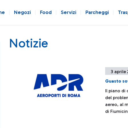
ne
Negozi
Food
Servizi
Parcheggi
Tras
Notizie
3 aprile
Guasto so
Il piano di
del problem
aereo, al 
di Fiumici