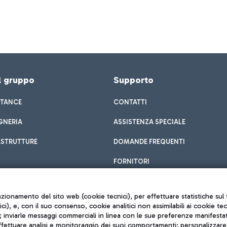
el gruppo
Supporto
STANCE
CONTATTI
GNERIA
ASSISTENZA SPECIALE
ASTRUTTURE
DOMANDE FREQUENTI
FORNITORI
unzionamento del sito web (cookie tecnici), per effettuare statistiche s
nici), e, con il suo consenso, cookie analitici non assimilabili ai cookie te
inviarle messaggi commerciali in linea con le sue preferenze manifestate 
effettuare analisi e monitoraggio dei suoi comportamenti; personalizzare g