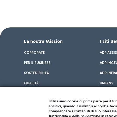
La nostra Mission
I siti d
CORPORATE
ADR ASSI
PER IL BUSINESS
ADR INGE
SOSTENIBILITÀ
ADR INFR
QUALITÀ
URBANV
INNOVATION
Utilizziamo cookie di prima parte per il f
analitici, quando assimilabili ai cookie tec
comprendere i contenuti di suo interesse; 
funzionalità e della navigazione in rete; 