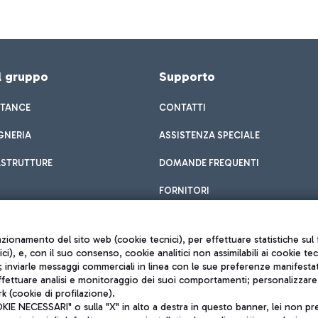
el gruppo
Supporto
STANCE
CONTATTI
GNERIA
ASSISTENZA SPECIALE
ASTRUTTURE
DOMANDE FREQUENTI
FORNITORI
unzionamento del sito web (cookie tecnici), per effettuare statistiche s
nici), e, con il suo consenso, cookie analitici non assimilabili ai cookie te
inviarle messaggi commerciali in linea con le sue preferenze manifestate 
effettuare analisi e monitoraggio dei suoi comportamenti; personalizzare g
k (cookie di profilazione).
Privacy policy
 NECESSARI" o sulla "X" in alto a destra in questo banner, lei non pres
Note legali