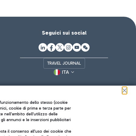
Seguici sui social
TRAVEL JOURNAL
ITA
ul funzionamento dello stesso (cookie
cnici, cookie di prima e terza parte per
nell'ambito dell'utilizzo delle
li annunci e le inserzioni pubblicitari
ta il consenso all'uso dei cookie che
Roma FCO