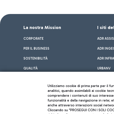
La nostra Mission
I siti d
CORPORATE
ADR ASSI
PER IL BUSINESS
ADR INGE
SOSTENIBILITÀ
ADR INFR
QUALITÀ
URBANV
INNOVATION
Utilizziamo cookie di prima parte per il f
analitici, quando assimilabili ai cookie tec
comprendere i contenuti di suo interesse; 
funzionalità e della navigazione in rete; 
anche attraverso interazioni social networ
Cliccando su "PROSEGUI CON I SOLI COOKIE