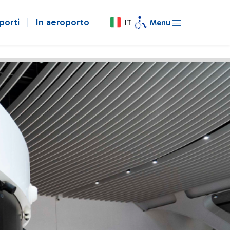
porti
In aeroporto
IT
Menu