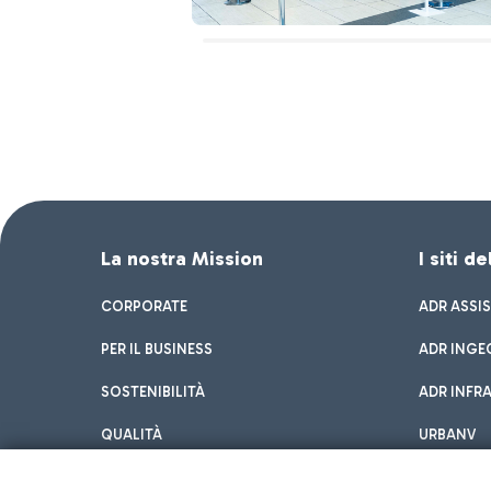
La nostra Mission
I siti d
CORPORATE
ADR ASSI
PER IL BUSINESS
ADR INGE
SOSTENIBILITÀ
ADR INFR
QUALITÀ
URBANV
INNOVATION