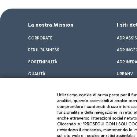
La nostra Mission
I siti d
CORPORATE
ADR ASSI
PER IL BUSINESS
ADR INGE
SOSTENIBILITÀ
ADR INFR
QUALITÀ
URBANV
INNOVATION
Utilizziamo cookie di prima parte per il f
analitici, quando assimilabili ai cookie tec
comprendere i contenuti di suo interesse; 
funzionalità e della navigazione in rete; 
anche attraverso interazioni social networ
Cliccando su "PROSEGUI CON I SOLI COOKIE
richiedono il consenso, mantenendo le impo
sul sito web e i cookie analitici assimilabili 
Aeroporti di Roma S.p.A. - Società soggetta a direzione e coordiname