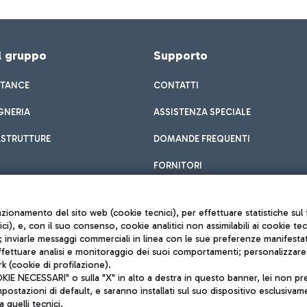
el gruppo
Supporto
STANCE
CONTATTI
GNERIA
ASSISTENZA SPECIALE
ASTRUTTURE
DOMANDE FREQUENTI
FORNITORI
unzionamento del sito web (cookie tecnici), per effettuare statistiche s
nici), e, con il suo consenso, cookie analitici non assimilabili ai cookie te
inviarle messaggi commerciali in linea con le sue preferenze manifestate 
effettuare analisi e monitoraggio dei suoi comportamenti; personalizzare g
k (cookie di profilazione).
Privacy policy
 NECESSARI" o sulla "X" in alto a destra in questo banner, lei non pres
Note legali
stazioni di default, e saranno installati sul suo dispositivo esclusivame
Mappa sito
a quelli tecnici.
nto di Mundys S.p.A.