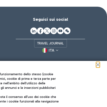
Seguici sui social
TRAVEL JOURNAL
ITA
ul funzionamento dello stesso (cookie
cnici, cookie di prima e terza parte per
nell'ambito dell'utilizzo delle
li annunci e le inserzioni pubblicitari
ta il consenso all'uso dei cookie che
Roma FCO
nte i cookie funzionali alla navigazione
L'aeroporto stellato