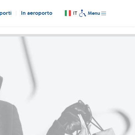
porti
In aeroporto
IT
Menu