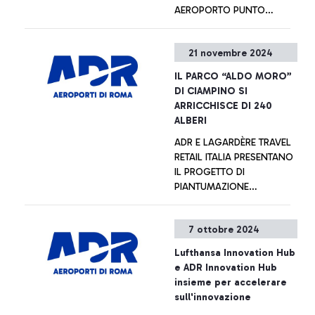
AEROPORTO PUNTO
VIOLA. FORMAZIONE E
SUPPORTO PER
+ Approfondisci
21 novembre 2024
CONTRASTARE MOLESTIE E
VIOLENZA DI GENERE.
IL PARCO “ALDO MORO”
DI CIAMPINO SI
ARRICCHISCE DI 240
ALBERI
ADR E LAGARDÈRE TRAVEL
RETAIL ITALIA PRESENTANO
IL PROGETTO DI
PIANTUMAZIONE
ALL’INSEGNA DELLA
SOSTENIBILITÀ AMBIENTALE
+ Approfondisci
7 ottobre 2024
Lufthansa Innovation Hub
e ADR Innovation Hub
insieme per accelerare
sull'innovazione