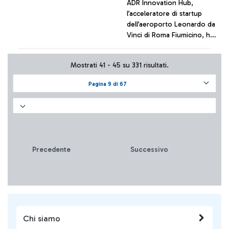
ADR Innovation Hub,
l’acceleratore di startup
dell’aeroporto Leonardo da
Vinci di Roma Fiumicino, ha
firmato, attraverso il fondo
di corporate venture capital
+ Approfondisci
Mostrati 41 - 45 su 331 risultati.
di Aeroporti di Roma ADR
Ventures, un Memorandum
Pagina 9 di 67
of Understanding (MoU)
con Lufthansa Innovation
Hub, il centro per
l’innovazione del gruppo
Lufthansa con sede a
Berlino.
Precedente
Successivo
Chi siamo