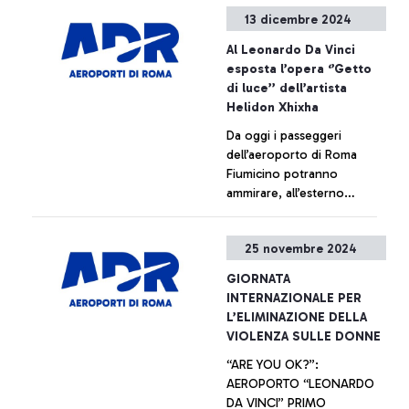
suggestive sculture
13 dicembre 2024
etrusche appartenenti alle
collezioni permanenti del
+ Approfondisci
Al Leonardo Da Vinci
Museo Nazionale Etrusco di
esposta l’opera ‘’Getto
Villa Giulia.
di luce’’ dell’artista
Helidon Xhixha
Da oggi i passeggeri
dell’aeroporto di Roma
Fiumicino potranno
ammirare, all’esterno
dell’area Partenze del
Terminal 1, la scultura
+ Approfondisci
25 novembre 2024
dell’artista Helidon Xhixha,
‘’Getto di Luce’’, realizzata
GIORNATA
in omaggio alla città di
INTERNAZIONALE PER
Roma.
L’ELIMINAZIONE DELLA
VIOLENZA SULLE DONNE
“ARE YOU OK?”:
AEROPORTO “LEONARDO
DA VINCI” PRIMO