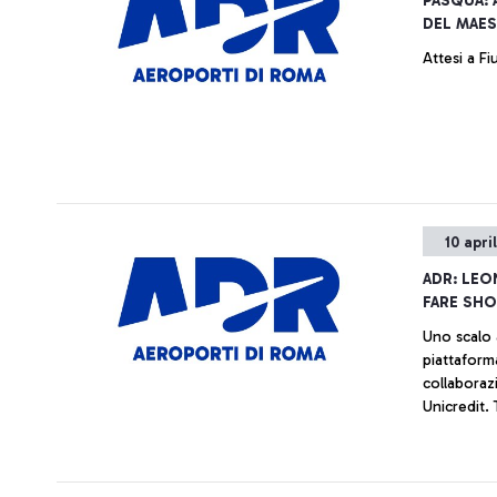
PASQUA: 
DEL MAES
Attesi a F
10 apri
ADR: LEO
FARE SHO
Uno scalo a
piattaforma
collaborazi
Unicredit. 
trimestre 