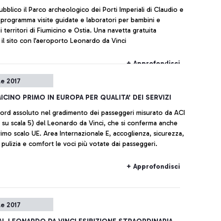
ubblico il Parco archeologico dei Porti Imperiali di Claudio e
n programma visite guidate e laboratori per bambini e
i territori di Fiumicino e Ostia. Una navetta gratuita
 il sito con l’aeroporto Leonardo da Vinci
+ Approfondisci
le 2017
MICINO PRIMO IN EUROPA PER QUALITA’ DEI SERVIZI
rd assoluto nel gradimento dei passeggeri misurato da ACI
i su scala 5) del Leonardo da Vinci, che si conferma anche
rimo scalo UE. Area Internazionale E, accoglienza, sicurezza,
 pulizia e comfort le voci più votate dai passeggeri.
+ Approfondisci
le 2017