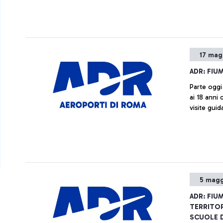
17 mag
ADR: FIU
Parte oggi 
ai 18 anni
visite guid
5 magg
ADR: FIUM
TERRITOR
SCUOLE D