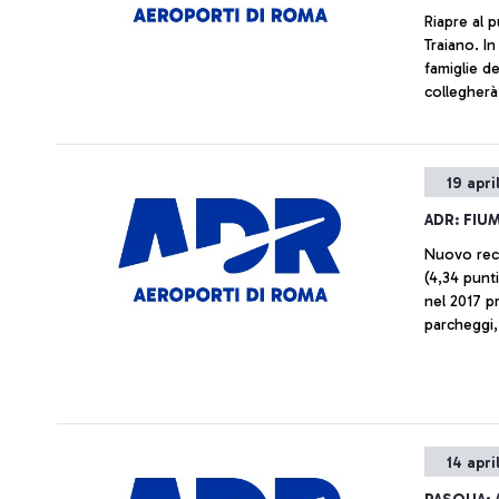
Riapre al p
Traiano. I
famiglie de
collegherà
19 apri
ADR: FIU
Nuovo reco
(4,34 punt
nel 2017 p
parcheggi,
14 apri