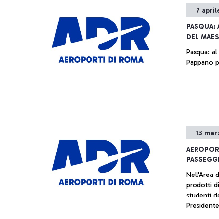
7 april
PASQUA: 
DEL MAES
Pasqua: al
Pappano pe
13 mar
AEROPORT
PASSEGGE
Nell'Area 
prodotti di
studenti degli istit
Presidente 
Fiumicino 