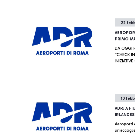
22 feb
AEROPORT
PRIMO MA
DA OGGI P
“CHECK IN
INIZIATIV
10 febb
ADR: A F
IRLANDES
Aeroporti 
un’accogli