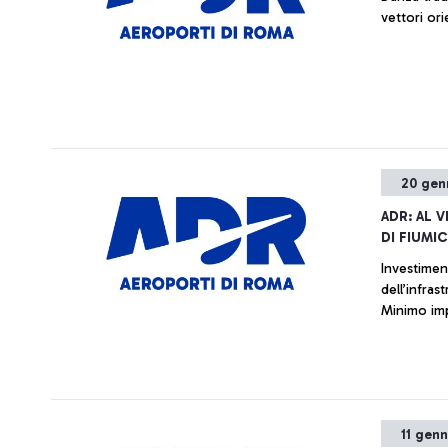
vettori ori
20 gen
ADR: AL V
DI FIUMI
Investimen
dell’infras
Minimo imp
11 gen