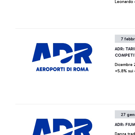
Leonardo d
7 febb
ADR: TAR
COMPETIT
Dicembre 2
+5.8% sui 
27 gen
ADR: FIU
Danza trad