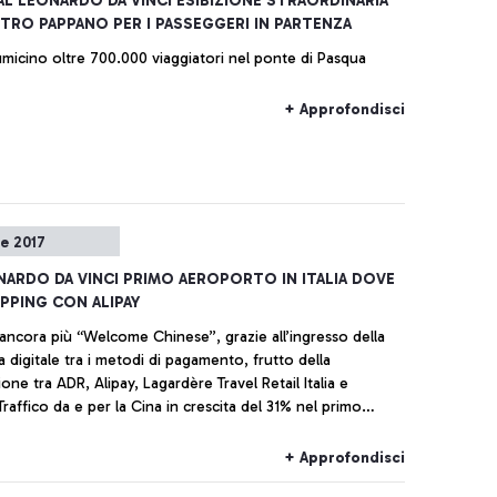
AL LEONARDO DA VINCI ESIBIZIONE STRAORDINARIA
TRO PAPPANO PER I PASSEGGERI IN PARTENZA
iumicino oltre 700.000 viaggiatori nel ponte di Pasqua
+ Approfondisci
le 2017
NARDO DA VINCI PRIMO AEROPORTO IN ITALIA DOVE
PPING CON ALIPAY
ncora più “Welcome Chinese”, grazie all’ingresso della
 digitale tra i metodi di pagamento, frutto della
one tra ADR, Alipay, Lagardère Travel Retail Italia e
Traffico da e per la Cina in crescita del 31% nel primo
2017
+ Approfondisci