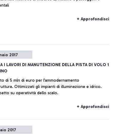
entali
+ Approfondisci
naio 2017
IA I LAVORI DI MANUTENZIONE DELLA PISTA DI VOLO 1
CINO
to di 5 mln di euro per l’ammodernamento
truttura. Ottimizzati gli impianti di illuminazione e idrico.
atto su operatività dello scalo.
+ Approfondisci
naio 2017