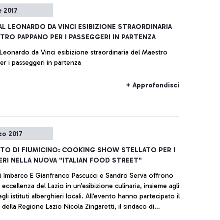
e 2017
AL LEONARDO DA VINCI ESIBIZIONE STRAORDINARIA
TRO PAPPANO PER I PASSEGGERI IN PARTENZA
 Leonardo da Vinci esibizione straordinaria del Maestro
r i passeggeri in partenza
+ Approfondisci
zo 2017
O DI FIUMICINO: COOKING SHOW STELLATO PER I
RI NELLA NUOVA "ITALIAN FOOD STREET"
di Imbarco E Gianfranco Pascucci e Sandro Serva offrono
 eccellenza del Lazio in un’esibizione culinaria, insieme agli
uti alberghieri locali. All’evento hanno partecipato il
della Regione Lazio Nicola Zingaretti, il sindaco di
Esterino Montino e l’AD di Aeroporti di Roma Ugo de Carolis