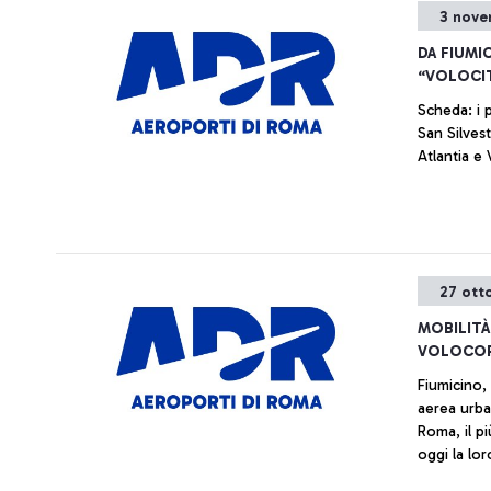
3 nove
DA FIUMI
“VOLOCI
Scheda: i p
San Silves
Atlantia e
27 ott
MOBILITÀ
VOLOCOPT
Fiumicino, 
aerea urba
Roma, il p
oggi la lor
Insieme all