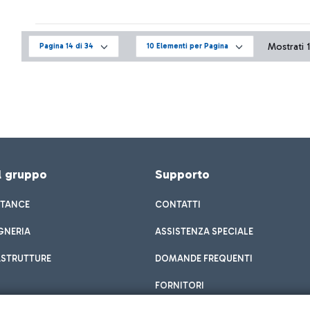
questo poo
campo dell
Mostrati 1
Pagina 14 di 34
10 Elementi per Pagina
el gruppo
Supporto
STANCE
CONTATTI
GNERIA
ASSISTENZA SPECIALE
ASTRUTTURE
DOMANDE FREQUENTI
FORNITORI