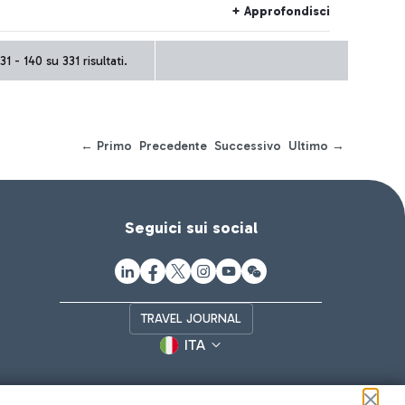
l di aziende è fortemente impegnato per portare nel
+ Approfondisci
aviazione un innovazione fortemente sostenibile.
31 - 140 su 331 risultati.
← Primo
Precedente
Successivo
Ultimo →
Seguici sui social
TRAVEL JOURNAL
ITA