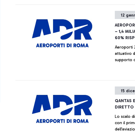
12 gen
AEROPORT
– 1,4 MIL
60% RISP
Aeroporti 
attuativo d
supporto de
15 dic
QANTAS E
DIRETTO 
Lo scalo d
con il prim
dell’aviazi