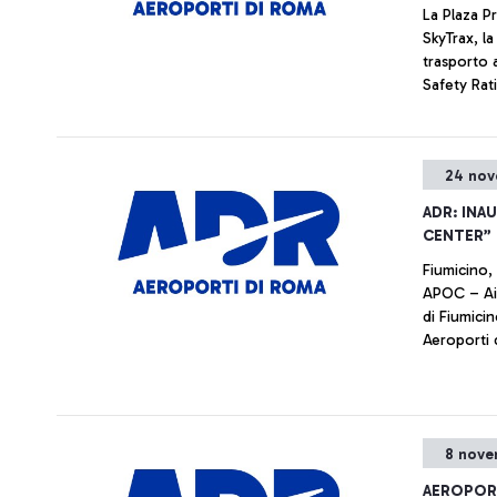
La Plaza P
SkyTrax, la
trasporto 
Safety Rati
contrasto 
24 nov
ADR: INA
CENTER”
Fiumicino,
APOC – Air
di Fiumici
Aeroporti 
Bassato, ha
realizzazio
nell’ambit
aereo del
8 nove
tecnologic
aeroportua
AEROPORT