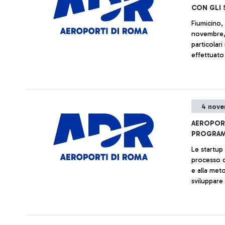
CON GLI 
Fiumicino, 
novembre, si potrà vi
particolari
effettuato
importante 
normalità 
operano col
4 nove
AEROPORT
PROGRAMM
Le startup 
processo d
e alla met
sviluppare
dell’ecosi