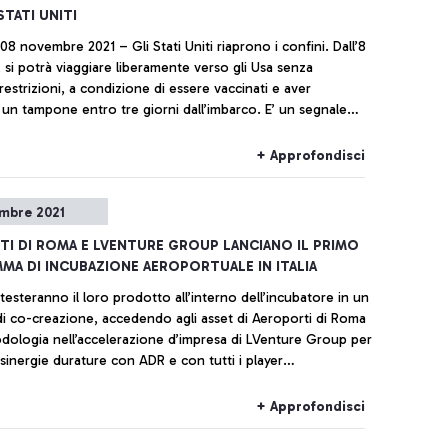
STATI UNITI
08 novembre 2021 – Gli Stati Uniti riaprono i confini. Dall’8
aggiare liberamente verso gli Usa senza
 restrizioni, a condizione di essere vaccinati e aver
 un tampone entro tre giorni dall’imbarco. E’ un segnale
per la ripresa del traffico aereo e l’auspicato ritorno alla
che Aeroporti di Roma celebra insieme ai vettori che
+ Approfondisci
legamenti diretti tra gli Stati Uniti e lo scalo della Capitale.
mbre 2021
I DI ROMA E LVENTURE GROUP LANCIANO IL PRIMO
A DI INCUBAZIONE AEROPORTUALE IN ITALIA
testeranno il loro prodotto all’interno dell’incubatore in un
i co-creazione, accedendo agli asset di Aeroporti di Roma
odologia nell’accelerazione d’impresa di LVenture Group per
 sinergie durature con ADR e con tutti i player
stema aeroportuale.
+ Approfondisci