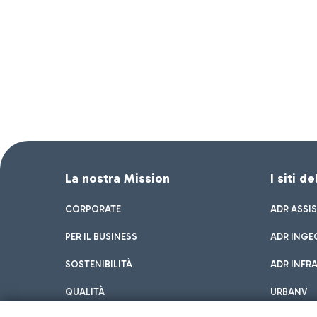
La nostra Mission
I siti d
CORPORATE
ADR ASSI
PER IL BUSINESS
ADR INGE
SOSTENIBILITÀ
ADR INFR
QUALITÀ
URBANV