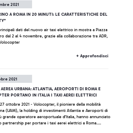
mbre 2021
CINO A ROMA IN 20 MINUTI: LE CARATTERISTICHE DEL
TY”
rincipali dati del nuovo air taxi elettrico in mostra a Piazza
tro dal 2 al 4 novembre, grazie alla collaborazione tra ADR,
 Volocopter
+ Approfondisci
obre 2021
 AEREA URBANA: ATLANTIA, AEROPORTI DI ROMA E
ER PORTANO IN ITALIA I TAXI AEREI ELETTRICI
27 ottobre 2021 - Volocopter, il pioniere della mobilità
na (UAM), la holding di investimenti Atlantia e Aeroporti di
iù grande operatore aeroportuale d’Italia, hanno annunciato
o partnership per portare i taxi aerei elettrici a Roma.
'Ente Nazionale per l'Aviazione Civile (ENAC) e all'ENAV,