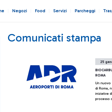
ne
Negozi
Food
Servizi
Parcheggi
Tras
Comunicati stampa
25 gen
BIOCARBU
ROMA
Un nuovo t
di Roma, n
iniziative
processo d