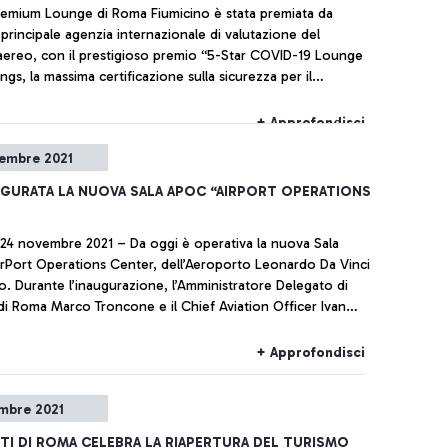
remium Lounge di Roma Fiumicino è stata premiata da
 principale agenzia internazionale di valutazione del
aereo, con il prestigioso premio “5-Star COVID-19 Lounge
ngs, la massima certificazione sulla sicurezza per il
al COVID-19.
+ Approfondisci
embre 2021
UGURATA LA NUOVA SALA APOC “AIRPORT OPERATIONS
 24 novembre 2021 – Da oggi è operativa la nuova Sala
Port Operations Center, dell’Aeroporto Leonardo Da Vinci
no. Durante l’inaugurazione, l’Amministratore Delegato di
di Roma Marco Troncone e il Chief Aviation Officer Ivan
nno illustrato gli obiettivi che hanno portato alla
ne di quest’infrastruttura, progettata a partire dal 2016
+ Approfondisci
o dei progetti europei SESAR sulla gestione del traffico
 Cielo Unico Europeo, come un esempio d’innovazione
mbre 2021
a, destinata a rivoluzionare l’approccio delle operations
li.
I DI ROMA CELEBRA LA RIAPERTURA DEL TURISMO