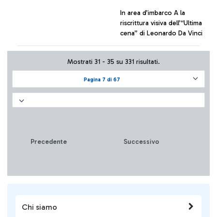
In area d’imbarco A la
riscrittura visiva dell’“Ultima
cena” di Leonardo Da Vinci
+ Approfondisci
Mostrati 31 - 35 su 331 risultati.
Pagina 7 di 67
Precedente
Successivo
Chi siamo