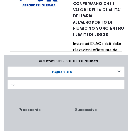
CONFERMANO CHE I
VALORI DELLA QUALITA'
DELL'ARIA
ALL'AEROPORTO DI
FIUMICINO SONO ENTRO
I LIMITI DI LEGGE
Inviati ad ENAC i dati delle
rilevazioni effettuate da
diversi centri specializzati
Mostrati 301 - 331 su 331 risultati.
per conto di varie realtà
aeroportuali. La tabella di
Pagina 6 di 6
sintesi dei valori è
+ Approfondisci
pubblicata sul sito della
società.
Precedente
Successivo