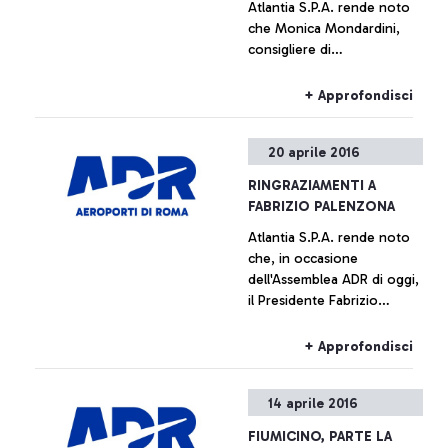
Atlantia S.P.A. rende noto
che Monica Mondardini,
consigliere di
amministrazione della
società, è stata nominata
+ Approfondisci
presidente di Aeroporti di
Roma dall'Assemblea
20 aprile 2016
odierna dell'azienda
aeroportuale. L'incarico,
RINGRAZIAMENTI A
non esecutivo, viene
FABRIZIO PALENZONA
assunto da Mondardini
Atlantia S.P.A. rende noto
ferme restando le sue
che, in occasione
attuali cariche nel gruppo
dell'Assemblea ADR di oggi,
CIR. Il Consiglio di
il Presidente Fabrizio
Amministrazione di
Palenzona ha terminato il
Aeroporti di Roma, riunitosi
mandato di Presidente di
subito dopo l'Assemblea, ha
+ Approfondisci
Aeroporti di Roma. Il
nominato amministratore
gruppo Atlantia esprime
delegato Ugo de Carolis,
14 aprile 2016
profonda gratitudine al
amministratore delegato di
Presidente Palenzona per il
Telepass dal 2008.
FIUMICINO, PARTE LA
fondamentale ruolo svolto