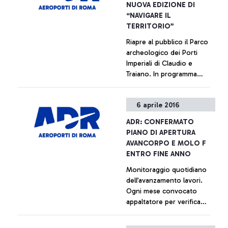
NUOVA EDIZIONE DI
in nove anni di intensa e
“NAVIGARE IL
produttiva collaborazione
TERRITORIO”
con ADR, e con Gemina
Riapre al pubblico il Parco
fino alla sua fusione con
archeologico dei Porti
Atlantia avvenuta nel 2013,
Imperiali di Claudio e
in cui la sua figura è stata di
Traiano. In programma
riferimento per l'azienda. Il
laboratori per le scuole e
suo grande impegno e
visite per i passeggeri del
professionalità hanno
+ Approfondisci
6 aprile 2016
Leonardo da Vinci.
permesso il superamento
Superata quota 10.000
delle tante difficoltà e dei
ADR: CONFERMATO
presenze nel 2015
nodi irrisolti accumulati per
PIANO DI APERTURA
anni e l'avvio dell'ambizioso
AVANCORPO E MOLO F
programma di investimenti
ENTRO FINE ANNO
in corso, che dovrà
Monitoraggio quotidiano
finalmente allineare
dell’avanzamento lavori.
l'aeroporto di Fiumicino ai
Ogni mese convocato
migliori standard europei e
appaltatore per verifica
mondiali.
generale
+ Approfondisci