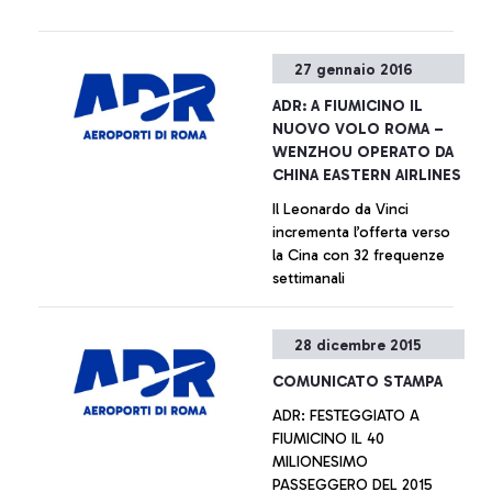
preferenziale, per favorire i
transiti dell'hub carrier dello
scalo Leonardo da Vinci e
27 gennaio 2016
per migliorare la customer
experience dei passeggeri
ADR: A FIUMICINO IL
extra-Schengen, ma non
NUOVO VOLO ROMA –
esclusiva.
WENZHOU OPERATO DA
CHINA EASTERN AIRLINES
Il Leonardo da Vinci
incrementa l’offerta verso
la Cina con 32 frequenze
settimanali
+ Approfondisci
28 dicembre 2015
COMUNICATO STAMPA
ADR: FESTEGGIATO A
FIUMICINO IL 40
MILIONESIMO
PASSEGGERO DEL 2015