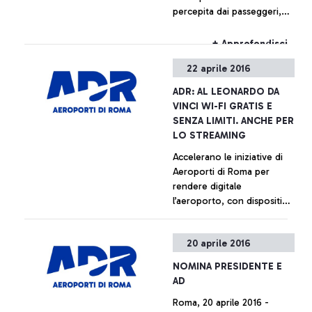
percepita dai passeggeri,
secondo le rilevazioni
internazionali ACI
+ Approfondisci
22 aprile 2016
ADR: AL LEONARDO DA
VINCI WI-FI GRATIS E
SENZA LIMITI. ANCHE PER
LO STREAMING
Accelerano le iniziative di
Aeroporti di Roma per
rendere digitale
l’aeroporto, con dispositivi
e tecnologie scelte per
facilitare l’esperienza di
+ Approfondisci
20 aprile 2016
viaggio dei passeggeri
NOMINA PRESIDENTE E
AD
Roma, 20 aprile 2016 -