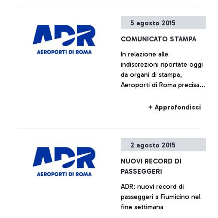
rappresentanti della società
di gestione, anche quelli di
5 agosto 2015
Alitalia e Enav.
COMUNICATO STAMPA
In relazione alle
indiscrezioni riportate oggi
da organi di stampa,
Aeroporti di Roma precisa
che non è previsto l’avvio
di alcun piano immobiliare
+ Approfondisci
relativo a Fiumicino Sud.
Ogni ipotesi di
valorizzazione delle aree
2 agosto 2015
all’interno del sedime
aeroportuale è da
NUOVI RECORD DI
considerarsi prematura.
PASSEGGERI
ADR: nuovi record di
passeggeri a Fiumicino nel
fine settimana