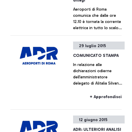
disagi
Aeroporti di Roma
comunica che dalle ore
12.10 è tornata la corrente
elettrica in tutto lo scalo
rendendolo di nuovo
pienamente operativo
+ Approfondisci
29 luglio 2015
COMUNICATO STAMPA
In relazione alle
dichiarazioni odierne
dell’amministratore
delegato di Alitalia Silvano
Cassano, Aeroporti di Roma
non intende commentare le
+ Approfondisci
cifre fornite da Alitalia
12 giugno 2015
ADR: ULTERIORI ANALISI