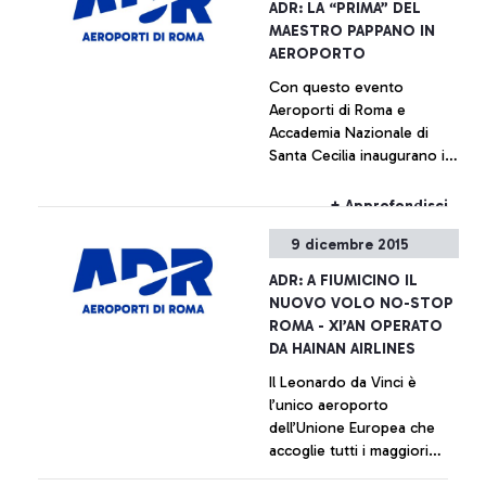
+ Approfondisci
ADR: LA “PRIMA” DEL
MAESTRO PAPPANO IN
AEROPORTO
Con questo evento
Aeroporti di Roma e
Accademia Nazionale di
Santa Cecilia inaugurano il
ciclo di concerti “Santa
Cecilia al Volo”, ogni
+ Approfondisci
giovedì presso lo scalo
9 dicembre 2015
Leonardo da Vinci
L’aeroporto Leonardo da
ADR: A FIUMICINO IL
Vinci diventerà nei prossimi
NUOVO VOLO NO-STOP
sei mesi un innovativo
ROMA - XI’AN OPERATO
palcoscenico per giovani
DA HAINAN AIRLINES
talenti musicali
Il Leonardo da Vinci è
l’unico aeroporto
dell’Unione Europea che
accoglie tutti i maggiori
vettori cinesi