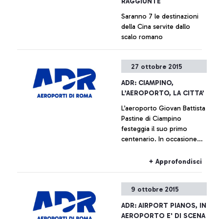
RAGGIUNTE
Saranno 7 le destinazioni
della Cina servite dallo
scalo romano
+ Approfondisci
27 ottobre 2015
ADR: CIAMPINO,
L’AEROPORTO, LA CITTA’
L’aeroporto Giovan Battista
Pastine di Ciampino
festeggia il suo primo
centenario. In occasione
della ricorrenza, dal
prossimo 27 ottobre fino al
+ Approfondisci
14 febbraio, Aeroporti di
Roma, in collaborazione
9 ottobre 2015
con il Comune di Ciampino
e l’Aeronautica Militare,
ADR: AIRPORT PIANOS, IN
promuove una serie di
AEROPORTO E' DI SCENA