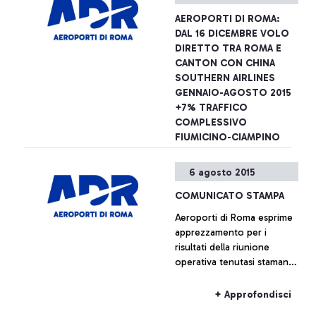
Programma Nazionale di
AEROPORTI DI ROMA:
Sicurezza il superamento
DAL 16 DICEMBRE VOLO
dei varchi di sicurezza e
DIRETTO TRA ROMA E
l’accesso alla zona airside
CANTON CON CHINA
dell’aeroporto sono
SOUTHERN AIRLINES
possibili esibendo anche il
GENNAIO-AGOSTO 2015
solo titolo di viaggio
+7% TRAFFICO
COMPLESSIVO
FIUMICINO-CIAMPINO
Aeroporti di Roma annuncia
6 agosto 2015
- insieme a China Southern
Airlines - il lancio dal 16
COMUNICATO STAMPA
dicembre prossimo di un
Aeroporti di Roma esprime
nuovo collegamento tra
apprezzamento per i
l’aeroporto Leonardo Da
+ Approfondisci
risultati della riunione
Vinci e le città di Canton e
operativa tenutasi stamane
Wuhan.
presso la sede centrale
dell’Enac, alla quale erano
+ Approfondisci
presenti, oltre ai