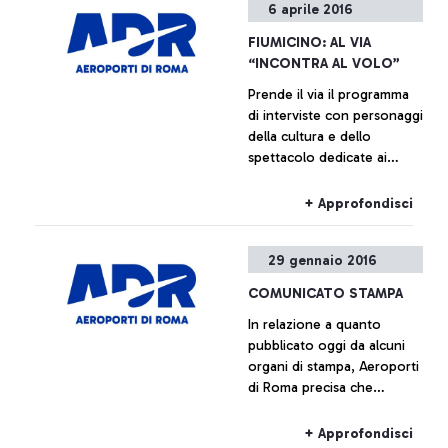
6 aprile 2016
FIUMICINO: AL VIA
“INCONTRA AL VOLO”
Prende il via il programma
di interviste con personaggi
della cultura e dello
spettacolo dedicate ai
passeggeri del principale
aeroporto italiano. Ad
+ Approfondisci
aprile: Marcorè, Reggiani,
Vespa
29 gennaio 2016
COMUNICATO STAMPA
In relazione a quanto
pubblicato oggi da alcuni
organi di stampa, Aeroporti
di Roma precisa che
l'allocazione di Alitalia nel
nuovo molo F sarà
+ Approfondisci