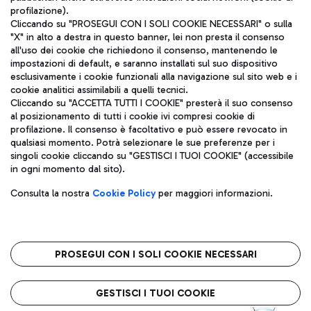
profilazione).
Cliccando su "PROSEGUI CON I SOLI COOKIE NECESSARI" o sulla
"X" in alto a destra in questo banner, lei non presta il consenso
all'uso dei cookie che richiedono il consenso, mantenendo le
impostazioni di default, e saranno installati sul suo dispositivo
esclusivamente i cookie funzionali alla navigazione sul sito web e i
Aeroporti di Roma S.p.A. - Società soggetta a direzione e
cookie analitici assimilabili a quelli tecnici.
coordinamento di Mundys S.p.A.
Cliccando su "ACCETTA TUTTI I COOKIE" presterà il suo consenso
al posizionamento di tutti i cookie ivi compresi cookie di
Codice fiscale e Registro delle Imprese di Roma 13032990155 P.
profilazione. Il consenso è facoltativo e può essere revocato in
IVA 06572251004
qualsiasi momento. Potrà selezionare le sue preferenze per i
Capitale sociale 62.224.743,00 int. vers.
singoli cookie cliccando su "GESTISCI I TUOI COOKIE" (accessibile
Sede legale: Via Pier Paolo Racchetti 1 - 00054 Fiumicino (RM)
in ogni momento dal sito).
telefono +39 06 65951
Privacy policy
Note legali
Consulta la nostra
Cookie Policy
per maggiori informazioni.
Mappa sito
Accessibilità
Roma FCO
L'aeroporto stellato
PROSEGUI CON I SOLI COOKIE NECESSARI
QUALITÀ
SOSTENIBILITÀ
INNOVAZIONE
GESTISCI I TUOI COOKIE