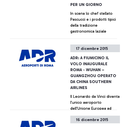
PER UN GIORNO
In scena lo chef stellato
Pascucci e i prodotti tipici
della tradizione
gastronomica laziale
+ Approfondisci
17 dicembre 2015
ADR: A FIUMICINO IL
VOLO INAUGURALE
ROMA - WUHAN –
GUANGZHOU OPERATO
DA CHINA SOUTHERN
AIRLINES
Il Leonardo da Vinci diventa
l’unico aeroporto
dell’Unione Europea ad
accogliere tutti i principali
16 dicembre 2015
vettori cinesi