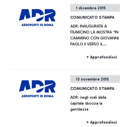
+ Approfondisci
1 dicembre 2015
COMUNICATO STAMPA
ADR: INAUGURATA A
FIUMICINO LA MOSTRA “IN
CAMMINO CON GIOVANNI
PAOLO II VERSO IL
GIUBILEO STRAORDINARIO
DELLA MISERICORDIA” Le
+ Approfondisci
opere rimarranno esposte
durante l’Anno Giubilare
13 novembre 2015
COMUNICATO STAMPA
ADR: negli scali della
capitale sboccia la
gentilezza
+ Approfondisci