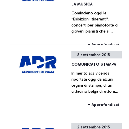
iniziative che ripercorrono,
LA MUSICA
attraverso documentazione
Cominciano oggi le
di varia natura, la storia
“Esibizioni Itineranti”,
dell’aeroporto che è anche,
concerti per pianoforte di
e indissolubilmente, la
giovani pianisti che si
storia della città che lo
svolgeranno all’interno
ospita.
dell’aeroporto Leonardo da
+ Approfondisci
Vinci.
8 settembre 2015
COMUNICATO STAMPA
In merito alla vicenda,
riportata oggi da alcuni
organi di stampa, di un
cittadino belga diretto a
Bruxelles con volo Ryanair
salito a bordo dell’aereo
+ Approfondisci
senza avere il relativo
biglietto, Aeroporti di Roma
precisa che sulla base dei
2 settembre 2015
regolamenti europei e del