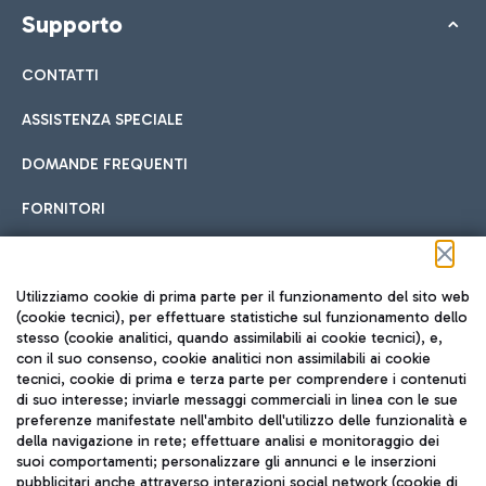
Supporto
CONTATTI
ASSISTENZA SPECIALE
DOMANDE FREQUENTI
FORNITORI
Seguici sui social
Utilizziamo cookie di prima parte per il funzionamento del sito web
(cookie tecnici), per effettuare statistiche sul funzionamento dello
stesso (cookie analitici, quando assimilabili ai cookie tecnici), e,
con il suo consenso, cookie analitici non assimilabili ai cookie
tecnici, cookie di prima e terza parte per comprendere i contenuti
di suo interesse; inviarle messaggi commerciali in linea con le sue
TRAVEL JOURNAL
preferenze manifestate nell'ambito dell'utilizzo delle funzionalità e
della navigazione in rete; effettuare analisi e monitoraggio dei
ITA
suoi comportamenti; personalizzare gli annunci e le inserzioni
pubblicitari anche attraverso interazioni social network (cookie di