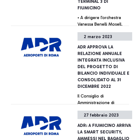
TERMINAL 3 DI
FIUMICINO
• A dirigere l’orchestra
Vanessa Benelli Mosell,
giovane direttrice di fama
2 marzo 2023
internazionale scelta come
testimonial per la campagna
ADR APPROVA LA
di Mundys • Per la prima
+ Approfondisci
RELAZIONE ANNUALE
volta in assoluto
INTEGRATA INCLUSIVA
un’orchestra a formazione
DEL PROGETTO DI
completa ha eseguito un
BILANCIO INDIVIDUALE E
concerto in aeroporto, a
CONSOLIDATO AL 31
favore dei viaggiatori dello
DICEMBRE 2022
scalo.
Il Consiglio di
Amministrazione di
Aeroporti di Roma S.p.A.,
27 febbraio 2023
nella seduta del 2 marzo, ha
approvato la Relazione
ADR: A FIUMICINO ARRIVA
Annuale Integrata inclusiva
+ Approfondisci
LA SMART SECURITY,
del Progetto di Bilancio
AMMESSI NEL BAGAGLIO