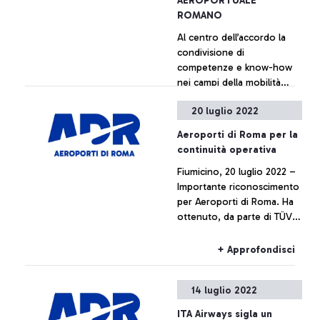
AEROPORTUALE
ROMANO
Al centro dell’accordo la
condivisione di
competenze e know-how
nei campi della mobilità
elettrica, dei sistemi di
20 luglio 2022
gestione dell’energia,
+ Approfondisci
dell’efficienza energetica e
Aeroporti di Roma per la
della manutenzione di
continuità operativa
impianti elettrici. Dal
Fiumicino, 20 luglio 2022 –
confronto potranno
Importante riconoscimento
nascere intese operative
per Aeroporti di Roma. Ha
per accelerare la
ottenuto, da parte di TÜV
trasformazione degli scali di
Italia, la certificazione ISO
Fiumicino e Ciampino in
22301 per la gestione della
smart hub energetici, grazie
+ Approfondisci
continuità operativa,
alle esperienze proposte da
aggiungendo un tassello
Terna e all’ottimizzazione
14 luglio 2022
significativo ai propri
dei processi aeroportuali
standard di funzionamento
messa in atto di ADR.
ITA Airways sigla un