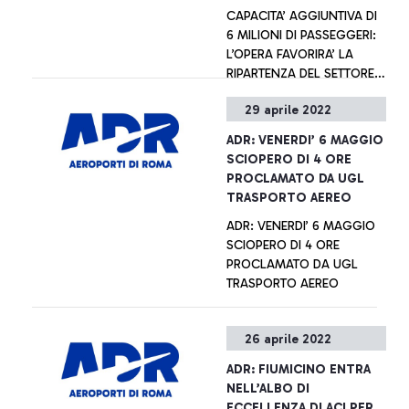
CAPACITA’ AGGIUNTIVA DI
basi per un futuro
6 MILIONI DI PASSEGGERI:
sostenibile.
L’OPERA FAVORIRA’ LA
RIPARTENZA DEL SETTORE
AERONAUTICO E DEL
29 aprile 2022
TURISMO IN ITALIA
+ Approfondisci
ADR: VENERDI’ 6 MAGGIO
SCIOPERO DI 4 ORE
PROCLAMATO DA UGL
TRASPORTO AEREO
ADR: VENERDI’ 6 MAGGIO
SCIOPERO DI 4 ORE
PROCLAMATO DA UGL
TRASPORTO AEREO
+ Approfondisci
26 aprile 2022
ADR: FIUMICINO ENTRA
NELL’ALBO DI
ECCELLENZA DI ACI PER