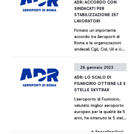
+ Approfondisci
ADR: ACCORDO CON
della prima iniziativa del
scorso anno per i “frequent
SINDACATI PER
genere nel settore del
traveller”, è stata ora
STABILIZZAZIONE 257
trasporto aereo in Italia ed
estesa a tutti i passeggeri in
LAVORATORI
è finalizzata a finanziare lo
partenza dal Terminal 1.
Firmato un importante
sviluppo di progetti in
accordo tra Aeroporti di
settori ad elevato
Roma e le organizzazioni
potenziale di innovazione.
sindacali Cgil, Cisl, Uil e Ugl
del Trasporto Aereo per la
stabilizzazione degli
+ Approfondisci
26 gennaio 2023
organici operativi del
Gruppo ADR. Il piano
ADR: LO SCALO DI
interessa 257 lavoratori ed
FIUMICINO OTTIENE LE 5
è articolato in assunzioni a
STELLE SKYTRAX
tempo indeterminato e
L'aeroporto di Fiumicino,
trasformazione dei
valutato miglior aeroporto
contratti di lavoro da part
europeo per la qualità da 5
time a full time.
anni, ha ottenuto le 5 stelle
Skytrax, il massimo
riconoscimento assegnato
+ Approfondisci