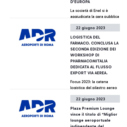
D’EUROPA
La società di Enel si è
aggiudicata la gara pubblica
per realizzare, con la
22 giugno 2023
collaborazione di Circet
Italia SpA, il più grande
LOGISTICA DEL
impianto fotovoltaico
+ Approfondisci
FARMACO. CONCLUSA LA
europeo in autoconsumo
SECONDA EDIZIONE DEI
di un aeroporto. L’impianto
WORKSHOP DI
contribuirà in misura
PHARMACOMITALIA
considerevole al processo
DEDICATA AL FLUSSO
di efficientamento
EXPORT VIA AEREA.
energetico avviato da ADR
Focus 2023: la catena
per l’hub internazionale di
logistica del pilastro aereo
Fiumicino e alla riduzione
del farmaco, gli stakeholder
delle emissioni di CO2 in
22 giugno 2023
coinvolti, i criteri di
atmosfera equivalente alla
selezione del packaging per
piantumazione di circa
Plaza Premium Lounge
il farmaco via aerea
100mila alberi all’anno.
+ Approfondisci
vince il titolo di “Miglior
lounge aeroportuale
indipendente del