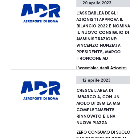
20 aprile 2023
pone al centro l’esperienza
del Cliente, l’innovazione e
L’ASSEMBLEA DEGLI
l’attenzione all’ambiente. È
+ Approfondisci
AZIONISTI APPROVA IL
questo lo scopo del
BILANCIO 2022 E NOMINA
progetto sull’intermodalità
IL NUOVO CONSIGLIO DI
promosso da Aeroporti di
AMMINISTRAZIONE:
Roma, ITA Airways e
VINCENZO NUNZIATA
Trenitalia che, insieme,
PRESIDENTE, MARCO
hanno oggi sviluppato un
TRONCONE AD
nuovo prodotto “treno +
L’assemblea degli Azionisti
aereo” che consente ai
di Aeroporti di Roma ha
passeggeri di semplificare la
12 aprile 2023
approvato oggi
propria esperienza di
all’unanimità il Bilancio di
viaggio combinando la
CRESCE L’AREA DI
Esercizio al 31 dicembre
tratta ferroviaria e quella
IMBARCO A, CON UN
2022. L’utile netto
aerea con un biglietto
+ Approfondisci
MOLO DI 25MILA MQ
consolidato è stato di 45,1
combinato e un check – in
COMPLETAMENTE
milioni di euro.
già in stazione presso i
RINNOVATO E UNA
Contestualmente, gli
banchi dedicati
NUOVA PIAZZA
azionisti di ADR hanno
nell’Aeroporto Leonardo da
ZERO CONSUMO DI SUOLO
nominato il nuovo
Vinci.