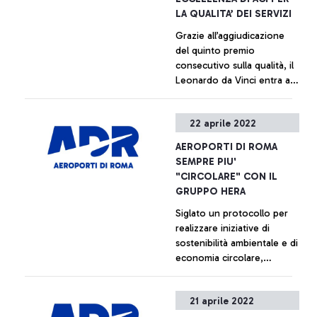
LA QUALITA’ DEI SERVIZI
Grazie all’aggiudicazione
del quinto premio
consecutivo sulla qualità, il
Leonardo da Vinci entra a
far parte dell’élite degli
aeroporti mondiali che
+ Approfondisci
22 aprile 2022
eccellono per qualità dei
servizi, secondo le
AEROPORTI DI ROMA
valutazioni dei passeggeri
SEMPRE PIU'
"CIRCOLARE" CON IL
GRUPPO HERA
Siglato un protocollo per
realizzare iniziative di
sostenibilità ambientale e di
economia circolare,
riducendo gli sprechi,
recuperando risorse e
+ Approfondisci
21 aprile 2022
ottimizzando il ciclo idrico