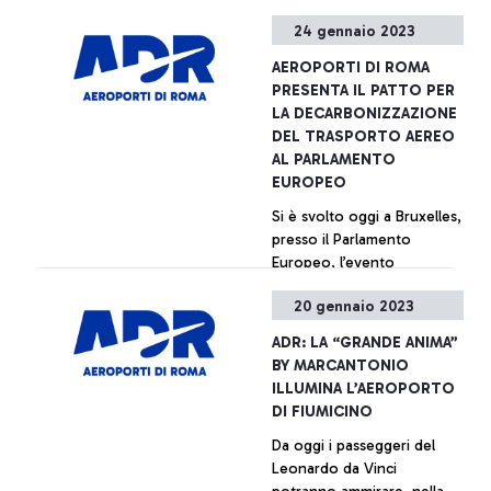
dall'organizzazione
24 gennaio 2023
internazionale di rating del
trasporto aereo.
AEROPORTI DI ROMA
PRESENTA IL PATTO PER
LA DECARBONIZZAZIONE
DEL TRASPORTO AEREO
AL PARLAMENTO
EUROPEO
Si è svolto oggi a Bruxelles,
presso il Parlamento
Europeo, l’evento
“Decarbonizzare il settore
20 gennaio 2023
aviazione: Aeroporti di
Roma presenta una best
+ Approfondisci
ADR: LA “GRANDE ANIMA”
practice italiana” promosso
BY MARCANTONIO
da ADR per approfondire a
ILLUMINA L’AEROPORTO
livello europeo la finalità
DI FIUMICINO
del “Patto per la
Da oggi i passeggeri del
Decarbonizzazione del
Leonardo da Vinci
trasporto aereo”,