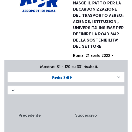
per diminuire fanghi e
NASCE IL PATTO PER LA
perdite
DECARBONIZZAZIONE
DEL TRASPORTO AEREO:
AZIENDE, ISTITUZIONI,
UNIVERSITA’ INSIEME PER
DEFINIRE LA ROAD MAP
DELLA SOSTENIBILITA’
DEL SETTORE
Roma, 21 aprile 2022 -
Definire la road map per
Mostrati 81 - 120 su 331 risultati.
raggiungere gli obiettivi di
sostenibilità del settore del
Pagina 3 di 9
trasporto aereo. È questo
l’obiettivo del Patto per la
+ Approfondisci
decarbonizzazione del
trasporto aereo promosso
da Aeroporti di Roma con il
supporto scientifico del
Precedente
Successivo
Politecnico di Milano che
presenterà i risultati della
ricerca “La sostenibilità nel