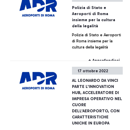
ricarica.
passeggeri in oltre 350
Polizia di Stato e
aeroporti in tutto il mondo,
Aeroporti di Roma
per la gestione proattiva in
insieme per la cultura
tema di sicurezza e salute
della legalità
pubblica. La certificazione,
Polizia di Stato e Aeroporti
frutto di una attenta
di Roma insieme per la
istruttoria, è stato ottenuta
cultura della legalità
anche grazie al rispetto
delle misure stabilite nelle
linee guida ACI Aviation
+ Approfondisci
Business Restart and
17 ottobre 2022
Recovery e le
raccomandazioni dell'ICAO
AL LEONARDO DA VINCI
Council Aviation Recovery
PARTE L’INNOVATION
Task Force.
HUB, ACCELERATORE DI
IMPRESA OPERATIVO NEL
CUORE
DELL’AEROPORTO, CON
CARATTERISTICHE
UNICHE IN EUROPA