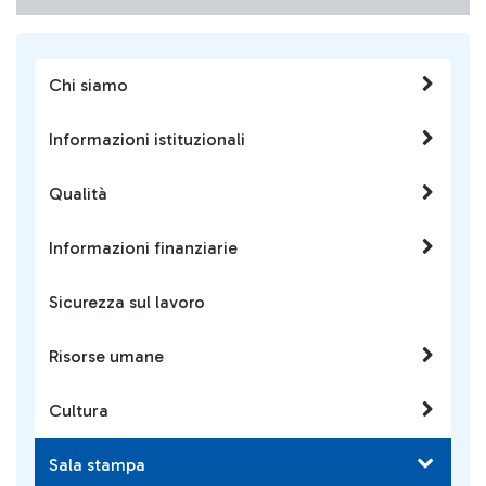
comparto del trasporto
aereo” a luglio in un
evento che ha il patrocinio
del Ministero della
Chi siamo
Transizione Ecologica, del
Ministero delle
Informazioni istituzionali
infrastrutture e della
mobilità sostenibili e con il
Qualità
supporto dell’Ente
Nazionale per l'Aviazione
Civile (Enac). Il Patto è
Informazioni finanziarie
composto da un Comitato
di Indirizzo al quale stanno
Sicurezza sul lavoro
aderendo rappresentanti
delle istituzioni, delle
Risorse umane
associazioni di categoria, di
grandi aziende italiane e
dell’associazionismo per la
Cultura
sostenibilità.
Sala stampa