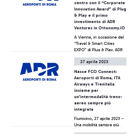
+ Approfondisci
centro con il “Corporate
delle radio del gruppo RTL
Innovation Award” di Plug
102.5 e i giovani della
& Play e il primo
comunicazione di Aeroporti
investimento di ADR
di Roma. Prossima tappa,
Ventures in Ottonomy.IO
un laboratorio radiofonico
A Vienna, in occasione del
con gli studenti di tre
“Travel & Smart Cities
autorevoli atenei che
EXPO” di Plug & Play, ADR
ospitano radio universitarie:
riceve per il secondo anno
La Sapienza Università di
27 aprile 2023
consecutivo il
Roma, Luiss Guido Carli e
riconoscimento “Corporate
Università degli Studi di
+ Approfondisci
Nasce FCO Connect:
Innovation Award”, mentre
Teramo, che si
Aeroporti di Roma, ITA
ADR Ventures annuncia
cimenteranno come
Airways e Trenitalia
contestualmente il suo
speaker radiofonici negli
insieme per
primo investimento per
studi situati nella nuova
un’intermodalità treno-
rendere il Leonardo da
piazza del Terminal 1.
aereo sempre più
Vinci l’aeroporto del futuro
integrata
sempre più digital e a
Fiumicino, 27 aprile 2023 –
servizio del passeggero.
Una mobilità sempre più
integrata e sostenibile, che