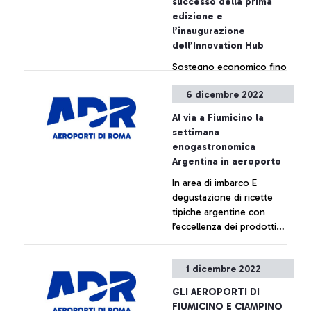
successo della prima
edizione e
l’inaugurazione
dell’Innovation Hub
Sostegno economico fino
a 105mila euro con
6 dicembre 2022
opportunità commerciali
per le startup fino a 2
Al via a Fiumicino la
milioni di euro
settimana
+ Approfondisci
enogastronomica
Argentina in aeroporto
In area di imbarco E
degustazione di ricette
tipiche argentine con
l’eccellenza dei prodotti
italiani a beneficio dei
viaggiatori.
+ Approfondisci
1 dicembre 2022
GLI AEROPORTI DI
FIUMICINO E CIAMPINO