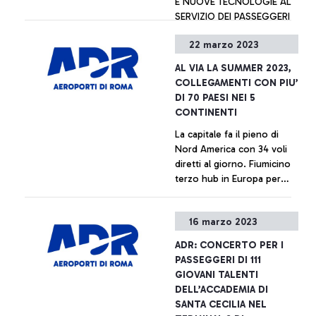
E NUOVE TECNOLOGIE AL
Consiglio di
SERVIZIO DEI PASSEGGERI
Amministrazione per il
triennio 2023-2025.
22 marzo 2023
+ Approfondisci
AL VIA LA SUMMER 2023,
COLLEGAMENTI CON PIU’
DI 70 PAESI NEI 5
CONTINENTI
La capitale fa il pieno di
Nord America con 34 voli
diretti al giorno. Fiumicino
terzo hub in Europa per
numero di collegamenti
verso la Grande Mela con
+ Approfondisci
16 marzo 2023
11 frequenze giornaliere.
Cresce l’Asia, con la ripresa
ADR: CONCERTO PER I
dei voli diretti per Pechino,
PASSEGGERI DI 111
Shanghai, Taipei e con
GIOVANI TALENTI
l’aumento delle frequenze
DELL’ACCADEMIA DI
verso la Corea, Singapore,
SANTA CECILIA NEL
India e Giappone.