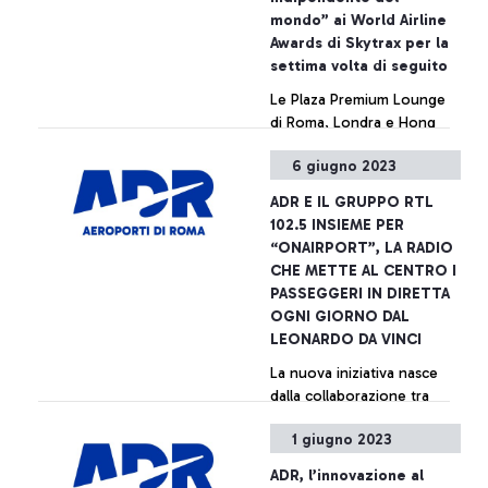
mondo” ai World Airline
Awards di Skytrax per la
settima volta di seguito
Le Plaza Premium Lounge
di Roma, Londra e Hong
Kong nella Top 10 2023
6 giugno 2023
+ Approfondisci
ADR E IL GRUPPO RTL
102.5 INSIEME PER
“ONAIRPORT”, LA RADIO
CHE METTE AL CENTRO I
PASSEGGERI IN DIRETTA
OGNI GIORNO DAL
LEONARDO DA VINCI
La nuova iniziativa nasce
dalla collaborazione tra
ADR e RTL 102.5, la prima
1 giugno 2023
radiovisione d’Italia.
Collegamenti dallo scalo di
ADR, l’innovazione al
Fiumicino con gli speaker