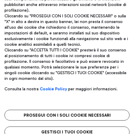
pubblicitari anche attraverso interazioni social network (cookie di
profilazione).
Cliccando su "PROSEGUI CON I SOLI COOKIE NECESSARI" o sulla
"X" in alto a destra in questo banner, lei non presta il consenso
all'uso dei cookie che richiedono il consenso, mantenendo le
impostazioni di default, e saranno installati sul suo dispositivo
esclusivamente i cookie funzionali alla navigazione sul sito web e i
Aeroporti di Roma S.p.A. - Società soggetta a direzione e
cookie analitici assimilabili a quelli tecnici.
coordinamento di Mundys S.p.A.
Cliccando su "ACCETTA TUTTI I COOKIE" presterà il suo consenso
al posizionamento di tutti i cookie ivi compresi cookie di
Codice fiscale e Registro delle Imprese di Roma 13032990155 P.
profilazione. Il consenso è facoltativo e può essere revocato in
IVA 06572251004
qualsiasi momento. Potrà selezionare le sue preferenze per i
Capitale sociale 62.224.743,00 int. vers.
singoli cookie cliccando su "GESTISCI I TUOI COOKIE" (accessibile
Sede legale: Via Pier Paolo Racchetti 1 - 00054 Fiumicino (RM)
in ogni momento dal sito).
telefono +39 06 65951
Privacy policy
Note legali
Consulta la nostra
Cookie Policy
per maggiori informazioni.
Mappa sito
Accessibilità
Roma FCO
L'aeroporto stellato
PROSEGUI CON I SOLI COOKIE NECESSARI
QUALITÀ
SOSTENIBILITÀ
INNOVAZIONE
GESTISCI I TUOI COOKIE