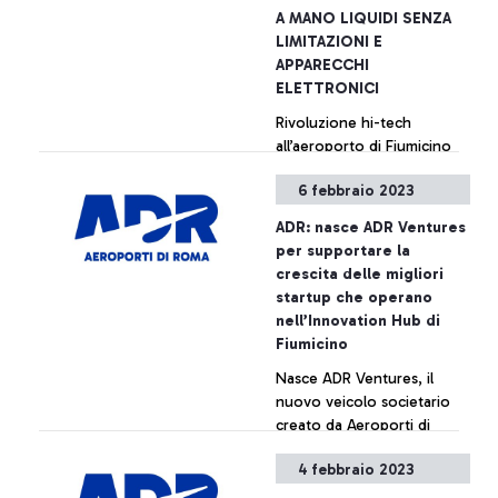
Individuale e il Bilancio
A MANO LIQUIDI SENZA
Consolidato al 31 dicembre
LIMITAZIONI E
2022
APPARECCHI
ELETTRONICI
Rivoluzione hi-tech
all’aeroporto di Fiumicino
dove al Terminal 1 i controlli
6 febbraio 2023
di sicurezza prima
dell’imbarco sono ancora
ADR: nasce ADR Ventures
più rapidi e semplici. Infatti,
+ Approfondisci
per supportare la
grazie ad una tecnologia
crescita delle migliori
che esegue una vera e
startup che operano
propria “TAC”, i passeggeri
nell’Innovation Hub di
possono portare nel
Fiumicino
bagaglio a mano liquidi
Nasce ADR Ventures, il
anche superiori ai 100 ml,
nuovo veicolo societario
oltre che computer, tablet
creato da Aeroporti di
e telefonini senza necessità
Roma per l’avvio delle
di estrarli e separarli dalla
4 febbraio 2023
attività di Corporate
valigia. La nuova
Venture Capital. Si tratta
tecnologia, introdotta lo