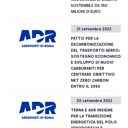
Play, uno dei principali
SOSTENIBILE DA 350
presso l'Aeroporto
investitori della Silicon
MILIONI DI EURO
Internazionale Leonardo da
Valley, PWC e LVenture
Vinci di Fiumicino. L’avvio
Group. ADR ha pianificato
dell’operatività del primo
50 milioni di euro di
+ Approfondisci
21 settembre 2022
vertiporto italiano è un
investimenti per iniziative
passo fondamentale verso
collegate all’innovazione.
PATTO PER LA
l’apertura al pubblico dei
DECARBONIZZAZIONE
servizi di Mobilità Aerea
DEL TRASPORTO AEREO:
Avanzata (AAM) a Roma
SOSTEGNO ECONOMICO
entro il 2024.
E SVILUPPO DI NUOVI
CARBURANTI PER
CENTRARE OBIETTIVO
NET ZERO CARBON
ENTRO IL 2050
Presentato al Terminal 5
20 settembre 2022
dell’Aeroporto di Fiumicino
il primo studio del
TERNA E ADR INSIEME
Politecnico di Milano
PER LA TRANSIZIONE
ENERGETICA DEL POLO
+ Approfondisci