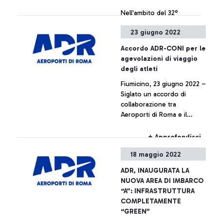
Nell'ambito del 32°
Congresso Annuale e
23 giugno 2022
Assemblea Generale di ACI
Europe, in corso di
Accordo ADR-CONI per le
svolgimento presso
agevolazioni di viaggio
l'aeroporto di Fiumicino a
+ Approfondisci
degli atleti
Roma, Aéroports de la
Fiumicino, 23 giugno 2022 –
Côte d'Azur (ACA) e
Siglato un accordo di
Athens International Airport
collaborazione tra
(AIA) sono appena entrati a
Aeroporti di Roma e il
far parte del network
Comitato Olimpico
internazionale "Airports for
Nazionale Italiano sulle
Innovation", fondato da
+ Approfondisci
facilitazioni delle operazioni
Aeroporti di Roma e Aena
18 maggio 2022
di viaggio in aeroporto per
nel 2021 con l'obiettivo di
gli atleti impegnati in eventi
esplorare soluzioni
ADR, INAUGURATA LA
e gare.
innovative e sostenibili che
NUOVA AREA DI IMBARCO
coprano l'intera esperienza
“A”: INFRASTRUTTURA
del passeggero nel
COMPLETAMENTE
contesto post-pandemico,
“GREEN”
ponendo al contempo le