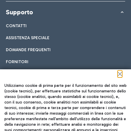
Supporto
CONTATTI
ASSISTENZA SPECIALE
DOMANDE FREQUENTI
FORNITORI
Seguici sui social
Utilizziamo cookie di prima parte per il funzionamento del sito web
(cookie tecnici), per effettuare statistiche sul funzionamento dello
stesso (cookie analitici, quando assimilabili ai cookie tecnici), e,
con il suo consenso, cookie analitici non assimilabili ai cookie
tecnici, cookie di prima e terza parte per comprendere i contenuti
di suo interesse; inviarle messaggi commerciali in linea con le sue
TRAVEL JOURNAL
preferenze manifestate nell'ambito dell'utilizzo delle funzionalità e
della navigazione in rete; effettuare analisi e monitoraggio dei
ITA
suoi comportamenti; personalizzare gli annunci e le inserzioni