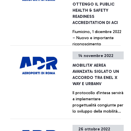
OTTENGO IL PUBLIC
HEALTH & SAFETY
READINESS
ACCREDITATION DI ACI
Fiumicino, 1 dicembre 2022
– Nuovo e importante
riconoscimento
internazionale per
14 novembre 2022
Aeroporti di Roma. Gli
aeroporti di Fiumicino e
+ Approfondisci
MOBILITA’ AEREA
Ciampino sono i primi
AVANZATA: SIGLATO UN
nell’Unione Europea e
ACCORDO TRA ENEL X
secondi al mondo ad aver
WAY E URBANV
ottenuto la prestigiosa
Il protocollo d’intesa servirà
certificazione “Public
a implementare
Health & Safety Readiness
progettualità congiunte per
Accreditation” da parte di
lo sviluppo della mobilità
Airports Council
aerea avanzata a livello
International (ACI),
globale, con un focus sulle
l’associazione indipendente
+ Approfondisci
26 ottobre 2022
infrastrutture elettriche e di
che rileva il gradimento dei