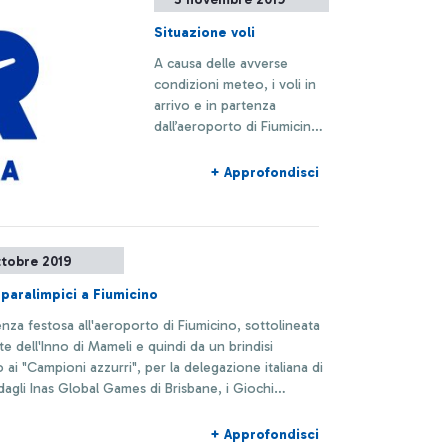
Situazione voli
A causa delle avverse
condizioni meteo, i voli in
arrivo e in partenza
dall’aeroporto di Fiumicino
potrebbero registrare
ritardi nelle prossime ore.
+ Approfondisci
ttobre 2019
 paralimpici a Fiumicino
'aeroporto di Fiumicino, sottolineata
te dell'Inno di Mameli e quindi da un brindisi
 ai "Campioni azzurri", per la delegazione italiana di
dagli Inas Global Games di Brisbane, i Giochi
ci riservati ad atleti con disabilità intellettive
li.
+ Approfondisci