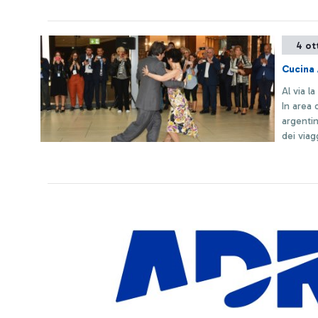
4 ot
Cucina 
Al via 
In area 
argentin
dei viag