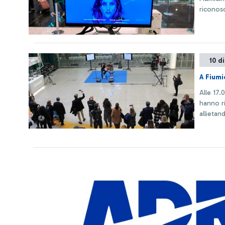
riconos
10 d
A Fiumi
Alle 17.
hanno ri
allietan