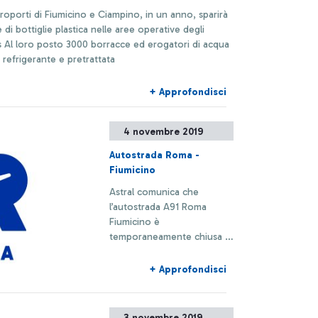
roporti di Fiumicino e Ciampino, in un anno, sparirà
e di bottiglie plastica nelle aree operative degli
i acqua
 refrigerante e pretrattata
+ Approfondisci
4 novembre 2019
Autostrada Roma -
Fiumicino
Astral comunica che
l’autostrada A91 Roma
Fiumicino è
temporaneamente chiusa in
direzione Fiumicino a
seguito di un grave
+ Approfondisci
incidente stradale
3 novembre 2019