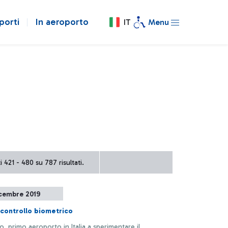
porti
In aeroporto
IT
Menu
 421 - 480 su 787 risultati.
icembre 2019
il controllo biometrico
o, primo aeroporto in Italia a sperimentare il