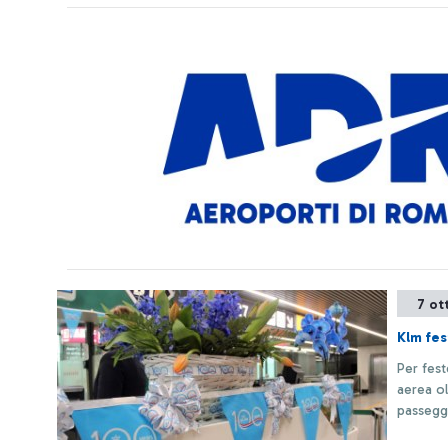
7 ot
Klm fes
Per fest
aerea o
passegg