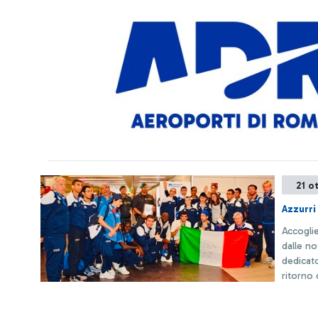
21 o
Azzurri
Accoglienza festosa all
dalle no
dedicato
ritorno 
paralimpi
relaziona