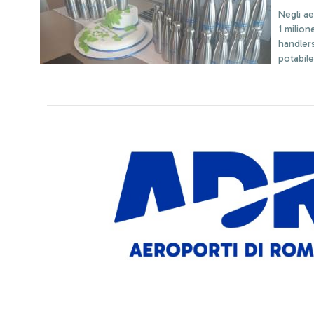
Negli ae
1 milion
handlers Al loro posto 3000 borracce ed erogatori d
potabile