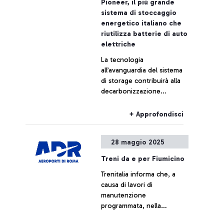
Pioneer, il più grande
sistema di stoccaggio
energetico italiano che
riutilizza batterie di auto
elettriche
La tecnologia
all’avanguardia del sistema
di storage contribuirà alla
decarbonizzazione
dell’aeroporto di Roma-
Fiumicino: si tratta del
+ Approfondisci
primo e unico esempio
Made in Italy di
28 maggio 2025
integrazione di batterie
second-life provenienti da
Treni da e per Fiumicino
tre diversi brand
Trenitalia informa che, a
automobilistici. Pioneer
causa di lavori di
consentirà l’abbattimento di
manutenzione
16.000 tonnellate di CO2
programmata, nella
nell’arco di dieci anni.
giornata di giovedì 29