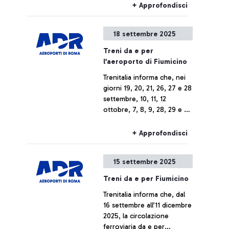
Trenitalia, Trenitalia Tper e
+ Approfondisci
Trenord, i collegamenti
ferroviari da e per
18 settembre 2025
l’aeroporto di Fiumicino
potrebbero subire ritardi o
Treni da e per
cancellazioni.
l’aeroporto di Fiumicino
Trenitalia informa che, nei
giorni 19, 20, 21, 26, 27 e 28
settembre, 10, 11, 12
ottobre, 7, 8, 9, 28, 29 e 30
novembre e 5, 6 e 7
dicembre 2025, per lavori di
+ Approfondisci
potenziamento
infrastrutturale finalizzati
15 settembre 2025
alla realizzazione della
nuova fermata Pigneto, i
Treni da e per Fiumicino
treni da e per l’aeroporto di
Trenitalia informa che, dal
Fiumicino potranno subire
16 settembre all’11 dicembre
variazioni di numerazione,
2025, la circolazione
limitazioni di percorso o
ferroviaria da e per
cancellazioni.