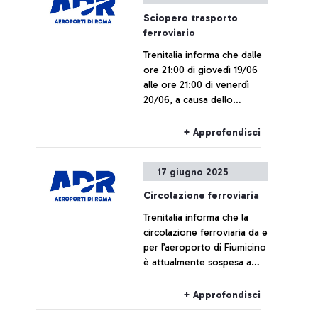
infrastrutture aeroportuali.
Sciopero trasporto
Le valutazioni sono state
ferroviario
svolte da una giuria
Trenitalia informa che dalle
indipendente composta da
ore 21:00 di giovedì 19/06
8 rappresentanti
alle ore 21:00 di venerdì
istituzionali del settore
20/06, a causa dello
dell’aviazione europea tra
sciopero nazionale del
cui la Commissione
personale del Gruppo FS,
Europea, EUROCONTROL,
+ Approfondisci
Trenitalia e Trenitalia Tper, i
ITF, ECAC, SESAR JU e altri.
collegamenti ferroviari da e
17 giugno 2025
per l’aeroporto di Fiumicino
potrebbero subire ritardi o
Circolazione ferroviaria
cancellazioni.
Trenitalia informa che la
circolazione ferroviaria da e
per l’aeroporto di Fiumicino
è attualmente sospesa a
causa di un intervento dei
Vigili del Fuoco, necessario
+ Approfondisci
in seguito a un incendio nei