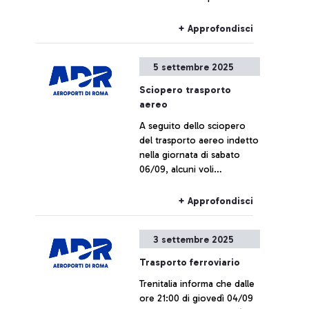
l’aeroporto di Fiumicino
sarà interrotta per lavori di
+ Approfondisci
manutenzione
programmata presso la
5 settembre 2025
stazione di Roma
Trastevere:
Sciopero trasporto
aereo
A seguito dello sciopero
del trasporto aereo indetto
nella giornata di sabato
06/09, alcuni voli
potrebbero subire ritardi o
cancellazioni.
+ Approfondisci
3 settembre 2025
Trasporto ferroviario
Trenitalia informa che dalle
ore 21:00 di giovedì 04/09