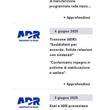
di manutenzione
programmata nella stazione
di Roma Ostiense, alcuni
treni da e per l’aeroporto di
+ Approfondisci
Fiumicino potranno subire
variazioni e/o cancellazioni.
4 giugno 2025
Troncone (ADR):
“Soddisfatti per
accordo. Solide relazioni
con sindacati”
“Confermiamo impegno in
politiche di stabilizzazione
e welfare”.
+ Approfondisci
3 giugno 2025
Enel e ADR presentano