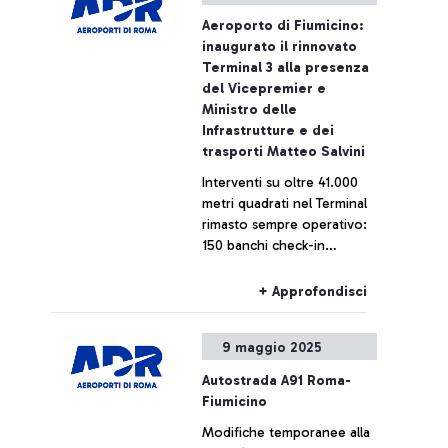
degli arrivi e dei transiti.
Aeroporto di Fiumicino:
inaugurato il rinnovato
Terminal 3 alla presenza
del Vicepremier e
Ministro delle
Infrastrutture e dei
trasporti Matteo Salvini
Interventi su oltre 41.000
metri quadrati nel Terminal
rimasto sempre operativo:
150 banchi check-in
rinnovati e raddoppio dei
nastri bagagli fino a 800
+ Approfondisci
metri. La rigenerazione del
T3, per oltre 250 milioni di
9 maggio 2025
euro, rientra negli
investimenti autofinanziati
Autostrada A91 Roma-
da ADR (3 miliardi negli
Fiumicino
ultimi dieci anni).
Modifiche temporanee alla