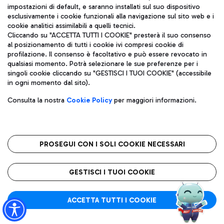
impostazioni di default, e saranno installati sul suo dispositivo
campo internazionale
esclusivamente i cookie funzionali alla navigazione sul sito web e i
+ Approfondisci
cookie analitici assimilabili a quelli tecnici.
Cliccando su "ACCETTA TUTTI I COOKIE" presterà il suo consenso
al posizionamento di tutti i cookie ivi compresi cookie di
9 aprile 2025
profilazione. Il consenso è facoltativo e può essere revocato in
qualsiasi momento. Potrà selezionare le sue preferenze per i
All’aeroporto di
singoli cookie cliccando su "GESTISCI I TUOI COOKIE" (accessibile
Fiumicino “The Last
in ogni momento dal sito).
Supper: The Living
Tableau” di Armondo
Consulta la nostra
Cookie Policy
per maggiori informazioni.
Linus Acosta
In area d’imbarco A la
riscrittura visiva dell’“Ultima
PROSEGUI CON I SOLI COOKIE NECESSARI
cena” di Leonardo Da Vinci
+ Approfondisci
GESTISCI I TUOI COOKIE
8 aprile 2025
ACCETTA TUTTI I COOKIE
Sciopero del trasporto
aereo