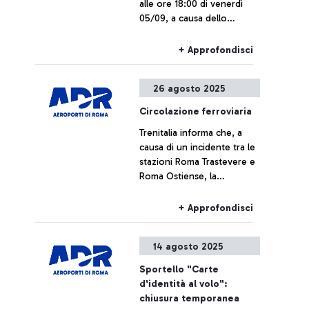
alle ore 18:00 di venerdì
05/09, a causa dello
sciopero nazionale del
personale del Gruppo FS,
+ Approfondisci
Trenitalia, Trenitalia Tper e
Trenord, i collegamenti
26 agosto 2025
ferroviari da e per
l’aeroporto di Fiumicino
Circolazione ferroviaria
potrebbero subire ritardi o
Trenitalia informa che, a
cancellazioni.
causa di un incidente tra le
stazioni Roma Trastevere e
Roma Ostiense, la
circolazione ferroviaria al
momento è fortemente
+ Approfondisci
rallentata.
14 agosto 2025
Sportello "Carte
d'identità al volo":
chiusura temporanea