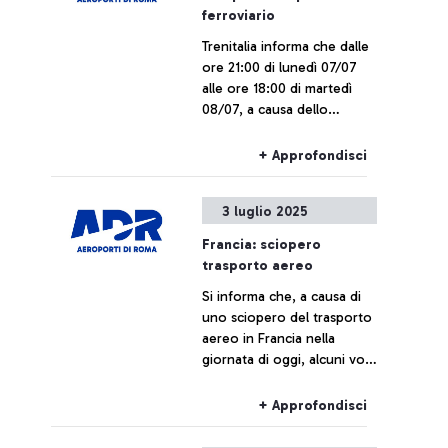
ferroviario
Trenitalia informa che dalle
ore 21:00 di lunedì 07/07
alle ore 18:00 di martedì
08/07, a causa dello
sciopero nazionale del
personale del Gruppo FS,
+ Approfondisci
Trenitalia, Trenitalia Tper e
Trenord, i collegamenti
3 luglio 2025
ferroviari da e per
l’aeroporto di Fiumicino
Francia: sciopero
potrebbero subire ritardi o
trasporto aereo
cancellazioni.
Si informa che, a causa di
uno sciopero del trasporto
aereo in Francia nella
giornata di oggi, alcuni voli
potrebbero subire ritardi o
cancellazioni.
+ Approfondisci