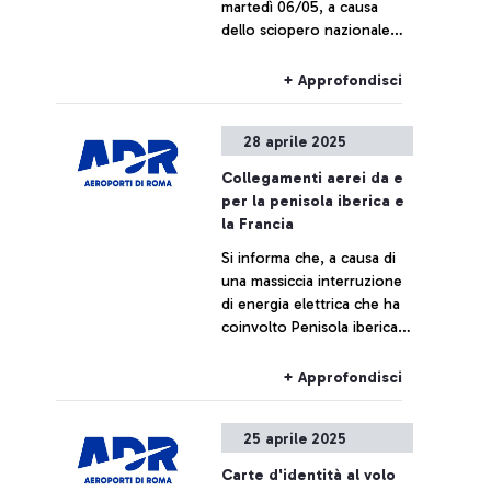
martedì 06/05, a causa
dello sciopero nazionale
del personale del Gruppo
FS, Trenitalia, Trenitalia Tper
+ Approfondisci
e Trenord, i collegamenti
ferroviari da e per
28 aprile 2025
l’aeroporto di Fiumicino
potrebbero subire ritardi o
Collegamenti aerei da e
cancellazioni.
per la penisola iberica e
la Francia
Si informa che, a causa di
una massiccia interruzione
di energia elettrica che ha
coinvolto Penisola iberica e
Francia, potrebbero
verificarsi ritardi o
+ Approfondisci
cancellazioni per i voli
diretti o provenienti dagli
25 aprile 2025
aeroporti o spazi aerei dei
paesi coinvolti.
Carte d'identità al volo