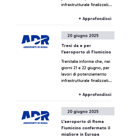
infrastrutturale finalizzati
alla realizzazione della
nuova fermata Pigneto, i
+ Approfondisci
treni da e per l’aeroporto di
Fiumicino potranno subire
20 giugno 2025
variazioni di numerazione,
limitazioni di percorso o
Treni da e per
cancellazioni.
l’aeroporto di Fiumicino
Trenitalia informa che, nei
giorni 21 e 22 giugno, per
lavori di potenziamento
infrastrutturale finalizzati
alla realizzazione della
nuova fermata Pigneto, i
+ Approfondisci
treni da e per l’aeroporto di
Fiumicino potranno subire
20 giugno 2025
variazioni di numerazione,
limitazioni di percorso o
L’aeroporto di Roma
cancellazioni.
Fiumicino confermato il
migliore in Europa