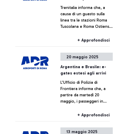
“Aerea”, progetto
Trenitalia informa che, a
espositivo interamente
causa di un guasto sulla
dedicato a Roma, città
linea tra le stazioni Roma
simbolo di connessione tra
Tuscolana e Roma Ostiense,
storie e destinazioni.
alcuni treni da e per
l'aeroporto potrebbero
+ Approfondisci
subire ritardi o
cancellazioni.
20 maggio 2025
Argentina e Brasile: e-
gates estesi agli arrivi
L’Ufficio di Polizia di
Frontiera informa che, a
partire da martedì 20
maggio, i passeggeri in
possesso di passaporto
argentino o brasiliano
+ Approfondisci
potranno utilizzare i varchi
automatici e-gates anche
13 maggio 2025
presso le aree di frontiera