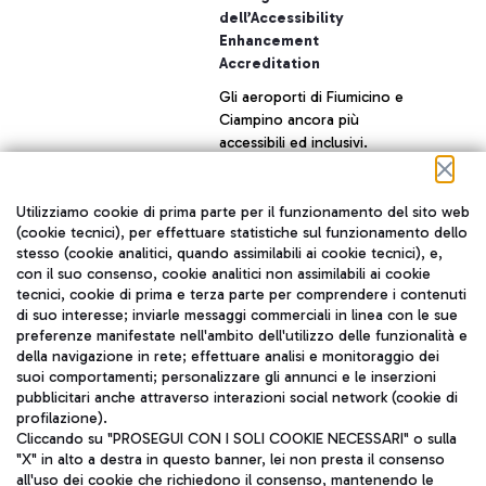
dell’Accessibility
Enhancement
Accreditation
Gli aeroporti di Fiumicino e
Ciampino ancora più
accessibili ed inclusivi.
Aeroporti di Roma, società
del gruppo Mundys, cresce
ancora nell'accreditamento
Utilizziamo cookie di prima parte per il funzionamento del sito web
+ Approfondisci
(cookie tecnici), per effettuare statistiche sul funzionamento dello
internazionale "AEA
stesso (cookie analitici, quando assimilabili ai cookie tecnici), e,
Accessibility Enhancement
con il suo consenso, cookie analitici non assimilabili ai cookie
10 aprile 2025
Accreditation" , che misura
tecnici, cookie di prima e terza parte per comprendere i contenuti
il livello di accessibilità delle
Confermate le
di suo interesse; inviarle messaggi commerciali in linea con le sue
infrastrutture per le
prestigiose 5 Stelle
preferenze manifestate nell'ambito dell'utilizzo delle funzionalità e
persone a ridotta mobilità o
della navigazione in rete; effettuare analisi e monitoraggio dei
Skytrax all’aeroporto di
con disabilità, ottenendo il
suoi comportamenti; personalizzare gli annunci e le inserzioni
Fiumicino
livello 2.
pubblicitari anche attraverso interazioni social network (cookie di
Il principale scalo italiano
profilazione).
sale all’ottavo posto nella
Cliccando su "PROSEGUI CON I SOLI COOKIE NECESSARI" o sulla
"X" in alto a destra in questo banner, lei non presta il consenso
World’s Top 10 Airports of
all'uso dei cookie che richiedono il consenso, mantenendo le
2025, eccellenza italiana in