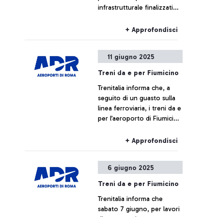
infrastrutturale finalizzati
messa in sicurezza e alcuni
alla realizzazione della
passeggeri allontanati
nuova fermata Pigneto, i
dall’area e informati
+ Approfondisci
treni da e per l’aeroporto di
dell'accaduto.
Fiumicino potranno subire
11 giugno 2025
variazioni di numerazione,
limitazioni di percorso o
Treni da e per Fiumicino
cancellazioni
Trenitalia informa che, a
seguito di un guasto sulla
linea ferroviaria, i treni da e
per l’aeroporto di Fiumicino
potrebbero subire ritardi o
cancellazioni.
+ Approfondisci
6 giugno 2025
Treni da e per Fiumicino
Trenitalia informa che
sabato 7 giugno, per lavori