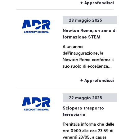
maggio 2025, la
+ Approfondisci
circolazione ferroviaria sulla
linea Orte–Roma–Fiumicino
28 maggio 2025
Aeroporto subirà le
seguenti modifiche.
Newton Rome, un anno di
formazione STEM
A un anno
dall’inaugurazione, la
Newton Rome conferma il
suo ruolo di eccellenza
nella promozione delle
materie STEM (Science,
+ Approfondisci
Technology, Engineering
and Math) tra i più giovani,
22 maggio 2025
contribuendo
concretamente
Sciopero trasporto
all’orientamento scolastico
ferroviario
e professionale delle nuove
Trenitalia informa che dalle
generazioni.
ore 01:00 alle ore 23:59 di
venerdì 23/05, a causa