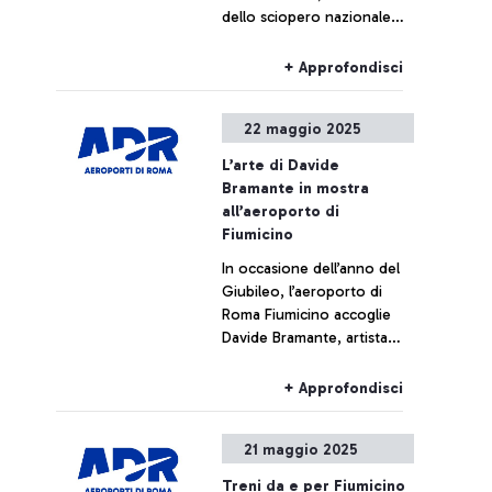
dello sciopero nazionale
del personale del Gruppo
FS, Trenitalia, Trenitalia Tper
+ Approfondisci
e Trenord, i collegamenti
ferroviari da e per
22 maggio 2025
l’aeroporto di Fiumicino
potrebbero subire ritardi o
L’arte di Davide
cancellazioni.
Bramante in mostra
all’aeroporto di
Fiumicino
In occasione dell’anno del
Giubileo, l’aeroporto di
Roma Fiumicino accoglie
Davide Bramante, artista
riconosciuto a livello
internazionale per la sua
+ Approfondisci
tecnica analogica delle
esposizioni multiple che
21 maggio 2025
ritraggono le metropoli di
tutto il mondo, con
Treni da e per Fiumicino