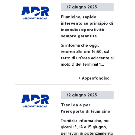
pressi della stazione di
17 giugno 2025
Ponte Galeria.
Fiumicino, rapido
intervento su principio di
incendio: operatività
sempre garantita
Si informa che oggi,
intorno alle ore 14:50, sul
tetto di un’area adiacente al
molo D del Terminal 1
dell’aeroporto di Fiumicino,
il personale dei Vigili del
+ Approfondisci
Fuoco, coadiuvato dal
personale di ADR, è
12 giugno 2025
intervenuto prontamente
per estinguere un principio
Treni da e per
di incendio, dovuto a cause
l’aeroporto di Fiumicino
da accertare, che ha
Trenitalia informa che, nei
causato una vistosa
giorni 13, 14 e 15 giugno,
presenza di fumo. La zona
per lavori di potenziamento
è stata immediatamente