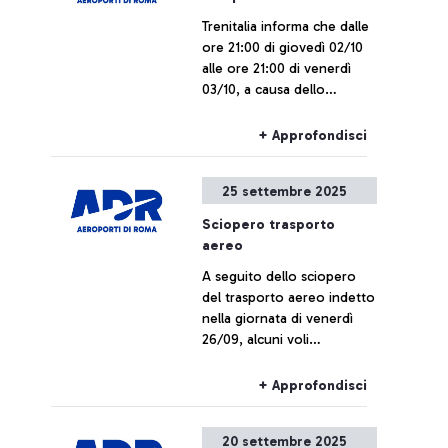
Trenitalia informa che dalle
ore 21:00 di giovedì 02/10
alle ore 21:00 di venerdì
03/10, a causa dello
sciopero nazionale del
personale del Gruppo FS,
+ Approfondisci
Trenitalia, Trenitalia Tper e
Trenord, i collegamenti
25 settembre 2025
ferroviari da e per
l’aeroporto di Fiumicino
Sciopero trasporto
potrebbero subire ritardi o
aereo
cancellazioni.
A seguito dello sciopero
del trasporto aereo indetto
nella giornata di venerdì
26/09, alcuni voli
potrebbero subire ritardi o
cancellazioni.
+ Approfondisci
20 settembre 2025