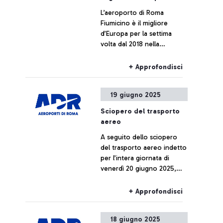
L’aeroporto di Roma
Fiumicino è il migliore
d’Europa per la settima
volta dal 2018 nella
categoria degli scali oltre i
40 milioni di passeggeri. Lo
+ Approfondisci
ha decretato ieri sera ad
Atene l’associazione
19 giugno 2025
internazionale di categoria
ACI (Airport Council
Sciopero del trasporto
International) Europe nel
aereo
corso della sua 35ª
A seguito dello sciopero
Assemblea generale, in cui,
del trasporto aereo indetto
ogni anno, vengono
per l’intera giornata di
premiati con il “Best Airport
venerdì 20 giugno 2025,
Award” gli scali che si sono
alcuni voli potrebbero
distinti per l’eccellenza del
subire ritardi o
personale, per la
+ Approfondisci
cancellazioni.
trasformazione digitale,
l’innovazione tecnologica e
18 giugno 2025
la ecosostenibilità delle