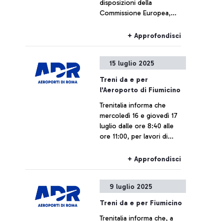
disposizioni della
Commissione Europea,
grazie agli scanner di nuova
generazione EDS C3 in uso
+ Approfondisci
presso l’aeroporto di
Fiumicino per il controllo
15 luglio 2025
dei bagagli a mano, sarà
consentito trasportare
Treni da e per
LAGs (Liquidi, Aerosol e
l’Aeroporto di Fiumicino
Gel) in contenitori fino a 2L
Trenitalia informa che
per singolo contenitore,
mercoledì 16 e giovedì 17
mantenendoli all’interno del
luglio dalle ore 8:40 alle
bagaglio a mano durante le
ore 11:00, per lavori di
operazioni di controllo.
manutenzione
programmata nella stazione
+ Approfondisci
di Roma Ostiense, alcuni
treni da e per l’aeroporto di
9 luglio 2025
Fiumicino potranno subire
variazioni e/o cancellazioni.
Treni da e per Fiumicino
Trenitalia informa che, a