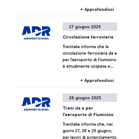
verificarsi ritardi o
cancellazioni per i voli
+ Approfondisci
diretti o provenienti dagli
aeroporti di Milano
27 giugno 2025
Malpensa, Milano Linate,
Torino Caselle e Genova.
Circolazione ferroviaria
Trenitalia informa che la
circolazione ferroviaria da e
per l’aeroporto di Fiumicino
è attualmente sospesa a
causa di un intervento dei
Vigili del Fuoco nell’area
+ Approfondisci
della stazione di Parco
Leonardo.
26 giugno 2025
Treni da e per
l’aeroporto di Fiumicino
Trenitalia informa che, nei
giorni 27, 28 e 29 giugno,
per lavori di potenziamento