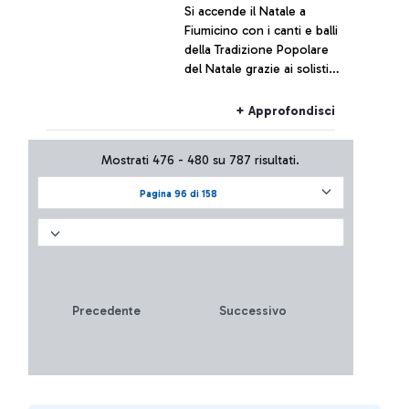
Si accende il Natale a
Fiumicino con i canti e balli
della Tradizione Popolare
del Natale grazie ai solisti
dell'Orchestra Popolare
dell'Auditorium Parco della
+ Approfondisci
Musica
Mostrati 476 - 480 su 787 risultati.
Pagina 96 di 158
Precedente
Successivo