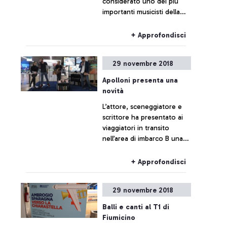
considerato uno dei più
sulla Capitale.
importanti musicisti della
musica popolare europea,
insieme con altri due soliti e
+ Approfondisci
tre ballerine si è svolta
nell'area di imbarco E.
29 novembre 2018
Apolloni presenta una
novità
L’attore, sceneggiatore e
scrittore ha presentato ai
viaggiatori in transito
nell’area di imbarco B una
novità assoluta nel campo
dell’editoria
+ Approfondisci
29 novembre 2018
Balli e canti al T1 di
Fiumicino