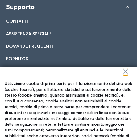
Supporto
CONTATTI
ASSISTENZA SPECIALE
DOMANDE FREQUENTI
FORNITORI
Seguici sui social
Utilizziamo cookie di prima parte per il funzionamento del sito web
(cookie tecnici), per effettuare statistiche sul funzionamento dello
stesso (cookie analitici, quando assimilabili ai cookie tecnici), e,
con il suo consenso, cookie analitici non assimilabili ai cookie
tecnici, cookie di prima e terza parte per comprendere i contenuti
di suo interesse; inviarle messaggi commerciali in linea con le sue
TRAVEL JOURNAL
preferenze manifestate nell'ambito dell'utilizzo delle funzionalità e
della navigazione in rete; effettuare analisi e monitoraggio dei
ITA
suoi comportamenti; personalizzare gli annunci e le inserzioni
pubblicitari anche attraverso interazioni social network (cookie di