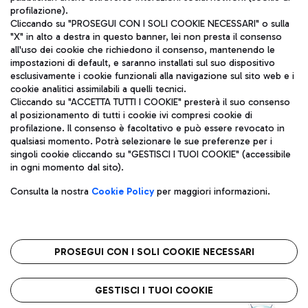
profilazione).
Cliccando su "PROSEGUI CON I SOLI COOKIE NECESSARI" o sulla
"X" in alto a destra in questo banner, lei non presta il consenso
all'uso dei cookie che richiedono il consenso, mantenendo le
impostazioni di default, e saranno installati sul suo dispositivo
esclusivamente i cookie funzionali alla navigazione sul sito web e i
Aeroporti di Roma S.p.A. - Società soggetta a direzione e
cookie analitici assimilabili a quelli tecnici.
coordinamento di Mundys S.p.A.
Cliccando su "ACCETTA TUTTI I COOKIE" presterà il suo consenso
al posizionamento di tutti i cookie ivi compresi cookie di
Codice fiscale e Registro delle Imprese di Roma 13032990155 P.
profilazione. Il consenso è facoltativo e può essere revocato in
IVA 06572251004
qualsiasi momento. Potrà selezionare le sue preferenze per i
Capitale sociale 62.224.743,00 int. vers.
singoli cookie cliccando su "GESTISCI I TUOI COOKIE" (accessibile
Sede legale: Via Pier Paolo Racchetti 1 - 00054 Fiumicino (RM)
in ogni momento dal sito).
telefono +39 06 65951
Privacy policy
Note legali
Consulta la nostra
Cookie Policy
per maggiori informazioni.
Mappa sito
Accessibilità
Roma FCO
L'aeroporto stellato
PROSEGUI CON I SOLI COOKIE NECESSARI
QUALITÀ
SOSTENIBILITÀ
INNOVAZIONE
GESTISCI I TUOI COOKIE