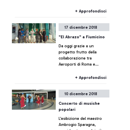
+ Approfondisci
17 dicembre 2018
"El Abrazo" a Fiumicino
Da oggi grazie a un
progetto frutto della
collaborazione tra
Aeroporti di Roma e
l’Ambasciata della
Repubblica Argentina in
+ Approfondisci
Italia, una creazione
realizzata appositamente
10 dicembre 2018
per lo scalo romano dallo
scultore argentino
Concerto di musiche
Alejandro Marmo, è
popolari
esposta agli arrivi
L’esibizione del maestro
internazionali a beneficio
Ambrogio Sparagna,
dei passeggeri in transito