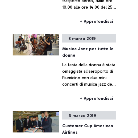
trasporto aereo, dalle ore
10.00 alle ore 14.00 del 25
marzo 2019, alcuni voli
potrebbero subire delle
+ Approfondisci
modifiche.
8 marzo 2019
Musica Jazz per tutte le
donne
La festa della donna è stata
omaggiata all'aeroporto di
Fiumicino con due mini
concerti di musica jazz della
nota formazione "Ensemble
Bass Gang", a cura
+ Approfondisci
dell'Accademia nazionale di
Santa Cecilia.
6 marzo 2019
Customer Cup American
Airlines