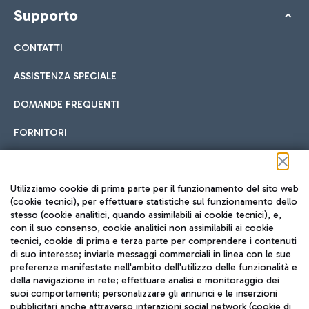
Supporto
CONTATTI
ASSISTENZA SPECIALE
DOMANDE FREQUENTI
FORNITORI
Seguici sui social
Utilizziamo cookie di prima parte per il funzionamento del sito web
(cookie tecnici), per effettuare statistiche sul funzionamento dello
stesso (cookie analitici, quando assimilabili ai cookie tecnici), e,
con il suo consenso, cookie analitici non assimilabili ai cookie
tecnici, cookie di prima e terza parte per comprendere i contenuti
di suo interesse; inviarle messaggi commerciali in linea con le sue
TRAVEL JOURNAL
preferenze manifestate nell'ambito dell'utilizzo delle funzionalità e
della navigazione in rete; effettuare analisi e monitoraggio dei
ITA
suoi comportamenti; personalizzare gli annunci e le inserzioni
pubblicitari anche attraverso interazioni social network (cookie di