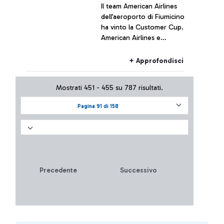
Il team American Airlines
dell’aeroporto di Fiumicino
ha vinto la Customer Cup.
American Airlines e
Aeroporti di Roma
celebrano la qualità dei
+ Approfondisci
servizi.
Mostrati 451 - 455 su 787 risultati.
Pagina 91 di 158
Precedente
Successivo