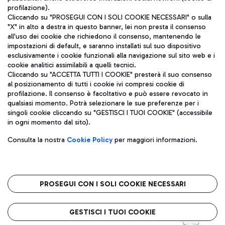
profilazione).
Cliccando su "PROSEGUI CON I SOLI COOKIE NECESSARI" o sulla
"X" in alto a destra in questo banner, lei non presta il consenso
all'uso dei cookie che richiedono il consenso, mantenendo le
impostazioni di default, e saranno installati sul suo dispositivo
esclusivamente i cookie funzionali alla navigazione sul sito web e i
Aeroporti di Roma S.p.A. - Società soggetta a direzione e
cookie analitici assimilabili a quelli tecnici.
coordinamento di Mundys S.p.A.
Cliccando su "ACCETTA TUTTI I COOKIE" presterà il suo consenso
al posizionamento di tutti i cookie ivi compresi cookie di
Codice fiscale e Registro delle Imprese di Roma 13032990155 P.
profilazione. Il consenso è facoltativo e può essere revocato in
IVA 06572251004
qualsiasi momento. Potrà selezionare le sue preferenze per i
Capitale sociale 62.224.743,00 int. vers.
singoli cookie cliccando su "GESTISCI I TUOI COOKIE" (accessibile
Sede legale: Via Pier Paolo Racchetti 1 - 00054 Fiumicino (RM)
in ogni momento dal sito).
telefono +39 06 65951
Privacy policy
Note legali
Consulta la nostra
Cookie Policy
per maggiori informazioni.
Mappa sito
Accessibilità
Roma FCO
L'aeroporto stellato
PROSEGUI CON I SOLI COOKIE NECESSARI
QUALITÀ
SOSTENIBILITÀ
INNOVAZIONE
GESTISCI I TUOI COOKIE