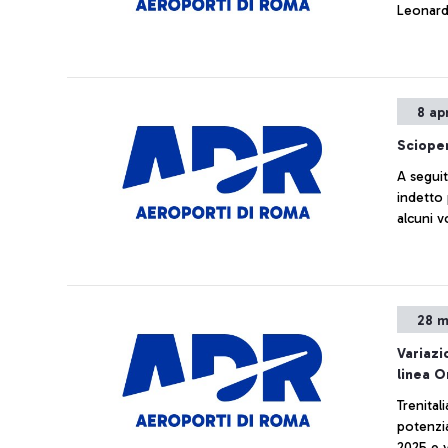
Leonard
8 ap
Scioper
A segui
indetto 
alcuni v
28 m
Variazi
linea 
Trenital
potenzia
2025 e v