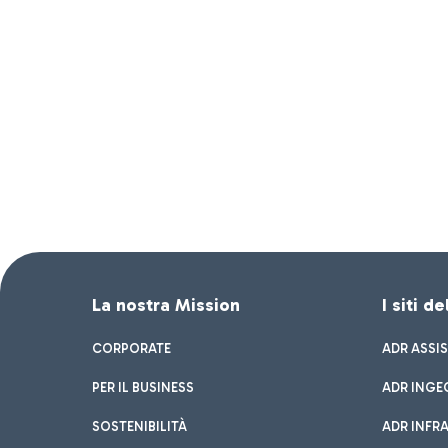
La nostra Mission
I siti d
CORPORATE
ADR ASSI
PER IL BUSINESS
ADR INGE
SOSTENIBILITÀ
ADR INFR