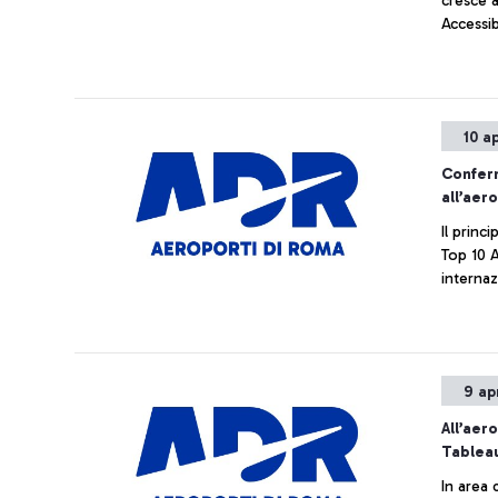
cresce 
Accessib
livello 
ridotta 
10 a
Conferm
all’aer
Il princ
Top 10 A
internaz
9 ap
All’aer
Tableau
In area 