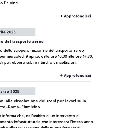
o Da Vinci
+ Approfondisci
rile 2025
o del trasporto aereo
to dello sciopero nazionale del trasporto aereo
per mercoledì 9 aprile, dalle ore 10:30 alle ore 14:30,
oli potrebbero subire ritardi o cancellazioni.
+ Approfondisci
arzo 2025
oni alla circolazione dei treni per lavori sulla
Orte–Roma–Fiumicino
ia informa che, nell’ambito di un intervento di
mento infrastrutturale che interesserà l’intero anno
olto alla realizzazione della nuova fermata di