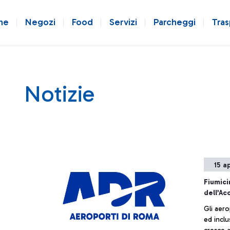
ne
Negozi
Food
Servizi
Parcheggi
Tras
Notizie
15 a
Fiumici
dell’Ac
Gli aero
ed inclu