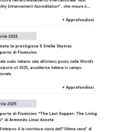
ancora nell'accreditamento internazionale "AEA
ility Enhancement Accreditation" , che misura il
di accessibilità delle infrastrutture per le persone a
mobilità o con disabilità, ottenendo il livello 2.
+ Approfondisci
prile 2025
ate le prestigiose 5 Stelle Skytrax
oporto di Fiumicino
ipale scalo italiano sale all’ottavo posto nella World’s
irports of 2025, eccellenza italiana in campo
ionale
+ Approfondisci
rile 2025
oporto di Fiumicino “The Last Supper: The Living
” di Armondo Linus Acosta
d’imbarco A la riscrittura visiva dell’“Ultima cena” di