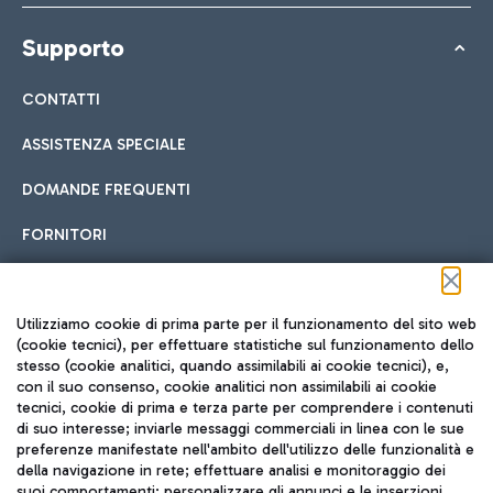
Supporto
CONTATTI
ASSISTENZA SPECIALE
DOMANDE FREQUENTI
FORNITORI
Seguici sui social
Utilizziamo cookie di prima parte per il funzionamento del sito web
(cookie tecnici), per effettuare statistiche sul funzionamento dello
stesso (cookie analitici, quando assimilabili ai cookie tecnici), e,
con il suo consenso, cookie analitici non assimilabili ai cookie
tecnici, cookie di prima e terza parte per comprendere i contenuti
di suo interesse; inviarle messaggi commerciali in linea con le sue
TRAVEL JOURNAL
preferenze manifestate nell'ambito dell'utilizzo delle funzionalità e
della navigazione in rete; effettuare analisi e monitoraggio dei
ITA
suoi comportamenti; personalizzare gli annunci e le inserzioni