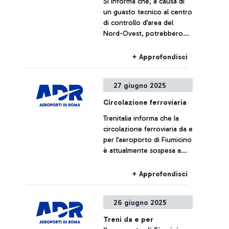
Si informa che, a causa di
un guasto tecnico al centro
di controllo d’area del
Nord-Ovest, potrebbero
verificarsi ritardi o
cancellazioni per i voli
+ Approfondisci
diretti o provenienti dagli
aeroporti di Milano
27 giugno 2025
Malpensa, Milano Linate,
Torino Caselle e Genova.
Circolazione ferroviaria
Trenitalia informa che la
circolazione ferroviaria da e
per l’aeroporto di Fiumicino
è attualmente sospesa a
causa di un intervento dei
Vigili del Fuoco nell’area
+ Approfondisci
della stazione di Parco
Leonardo.
26 giugno 2025
Treni da e per