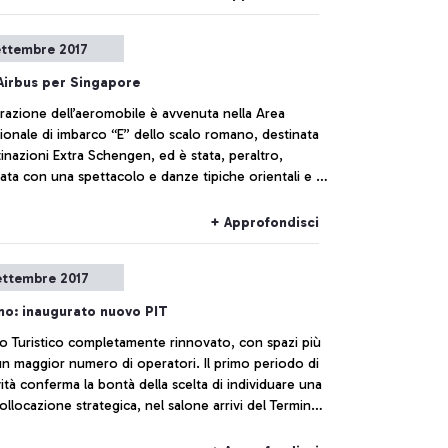
ettembre 2017
Airbus per Singapore
razione dell’aeromobile è avvenuta nella Area
ionale di imbarco “E” dello scalo romano, destinata
tinazioni Extra Schengen, ed è stata, peraltro,
iche orientali e la
 di centurioni romani.
+ Approfondisci
ettembre 2017
no: inaugurato nuovo PIT
o Turistico completamente rinnovato, con spazi più
un maggior numero di operatori. Il primo periodo di
ità conferma la bontà della scelta di individuare una
llocazione strategica, nel salone arrivi del Terminal