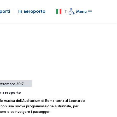
porti
In aeroporto
IT
Menu
ettembre 2017
 in aeroporto
de musica dell’Auditorium di Roma torna al Leonardo
i con una nuova programmazione autunnale, per
nere e coinvolgere i passeggeri