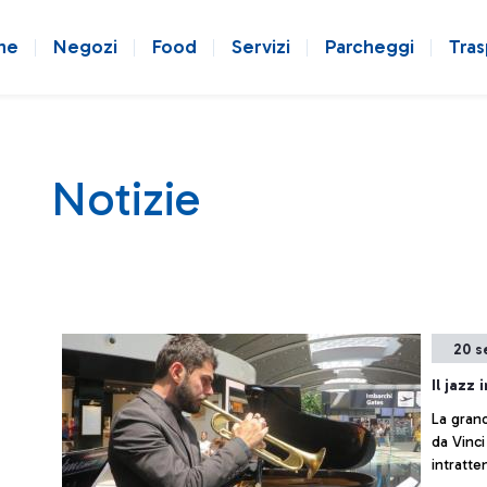
ne
Negozi
Food
Servizi
Parcheggi
Tras
Notizie
20 s
Il jazz
La gran
da Vinc
intratte