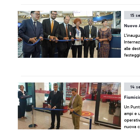
15 s
Nuovo 
L’inaugu
Internaz
alle des
festeggiata con una spettacolo e danze tip
presenza
14 s
Fiumici
Un Punt
ampi e 
operativ
nuova co
3.