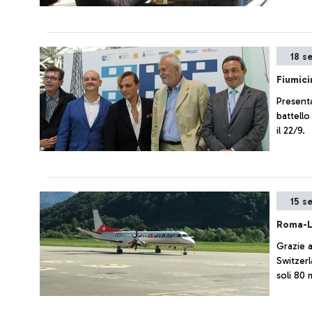
18 s
Fiumici
Presentata in aeroporto da Comune e ADR
battello
il 22/9.
15 s
Roma-L
Grazie a
Switzerl
soli 80 