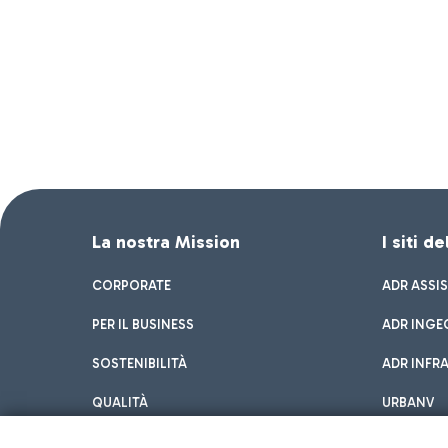
La nostra Mission
I siti d
CORPORATE
ADR ASSI
PER IL BUSINESS
ADR INGE
SOSTENIBILITÀ
ADR INFR
QUALITÀ
URBANV
INNOVATION