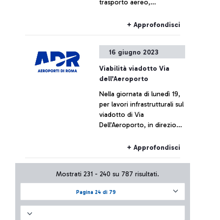
trasporto aereo,
potrebbero verificarsi
ritardi o cancellazioni.
+ Approfondisci
16 giugno 2023
Viabilità viadotto Via
dell’Aeroporto
Nella giornata di lunedì 19,
per lavori infrastrutturali sul
viadotto di Via
Dell’Aeroporto, in direzione
Ostia/Fiumicino/Isola Sacra
procedere in carreggiata
+ Approfondisci
sud (1 corsia), in direzione
aeroporto procedere su
Mostrati 231 - 240 su 787 risultati.
carreggiata nord (1 corsia).
Da martedì 20 la carreggiata
Pagina 24 di 79
in direzione aeroporto
verrà chiusa a partire dallo
svincolo di via Montgolfier.