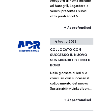
Aeroporti di Roma insieme
ad Autogrill, Lagardère e
Venchi presenta i nuovi
otto punti Food &
Beverage dell’area a del
Terminal 1 di Fiumicino.
+ Approfondisci
4 luglio 2023
COLLOCATO CON
SUCCESSO IL NUOVO
SUSTAINABILITY LINKED
BOND
Nella giornata di ieri si è
concluso con successo il
collocamento del nuovo
Sustainability-Linked bond
di Aeroporti di Roma, che
collega direttamente il
+ Approfondisci
costo del debito ai risultati
di sostenibilità