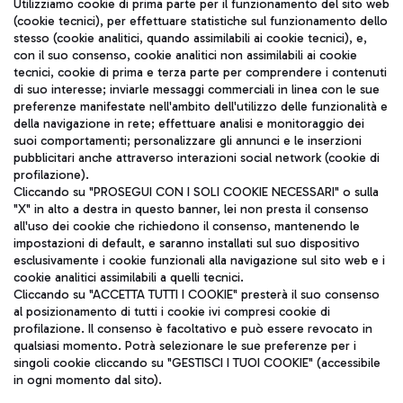
Seguici sui social
Utilizziamo cookie di prima parte per il funzionamento del sito web
(cookie tecnici), per effettuare statistiche sul funzionamento dello
stesso (cookie analitici, quando assimilabili ai cookie tecnici), e,
con il suo consenso, cookie analitici non assimilabili ai cookie
tecnici, cookie di prima e terza parte per comprendere i contenuti
di suo interesse; inviarle messaggi commerciali in linea con le sue
TRAVEL JOURNAL
preferenze manifestate nell'ambito dell'utilizzo delle funzionalità e
della navigazione in rete; effettuare analisi e monitoraggio dei
ITA
suoi comportamenti; personalizzare gli annunci e le inserzioni
pubblicitari anche attraverso interazioni social network (cookie di
profilazione).
Cliccando su "PROSEGUI CON I SOLI COOKIE NECESSARI" o sulla
"X" in alto a destra in questo banner, lei non presta il consenso
all'uso dei cookie che richiedono il consenso, mantenendo le
impostazioni di default, e saranno installati sul suo dispositivo
esclusivamente i cookie funzionali alla navigazione sul sito web e i
Aeroporti di Roma S.p.A. - Società soggetta a direzione e
cookie analitici assimilabili a quelli tecnici.
coordinamento di Mundys S.p.A.
Cliccando su "ACCETTA TUTTI I COOKIE" presterà il suo consenso
al posizionamento di tutti i cookie ivi compresi cookie di
Codice fiscale e Registro delle Imprese di Roma 13032990155 P.
profilazione. Il consenso è facoltativo e può essere revocato in
IVA 06572251004
qualsiasi momento. Potrà selezionare le sue preferenze per i
Capitale sociale 62.224.743,00 int. vers.
singoli cookie cliccando su "GESTISCI I TUOI COOKIE" (accessibile
Sede legale: Via Pier Paolo Racchetti 1 - 00054 Fiumicino (RM)
in ogni momento dal sito).
telefono +39 06 65951