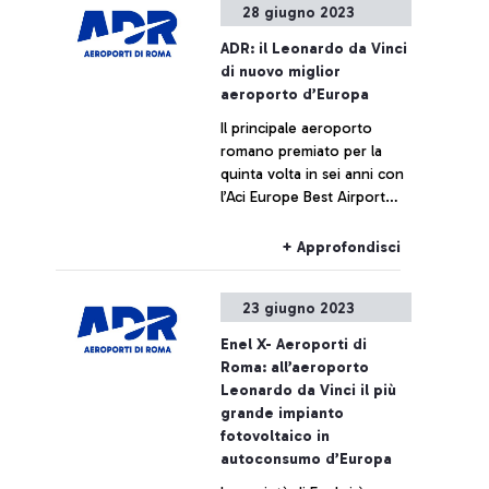
28 giugno 2023
effettivamente raggiunti.
L’operazione, da 400 milioni
ADR: il Leonardo da Vinci
di euro e con durata 10
di nuovo miglior
anni, è dedicata ad
aeroporto d’Europa
investitori istituzionali.
Il principale aeroporto
romano premiato per la
quinta volta in sei anni con
l’Aci Europe Best Airport
Awards 2023
+ Approfondisci
23 giugno 2023
Enel X- Aeroporti di
Roma: all’aeroporto
Leonardo da Vinci il più
grande impianto
fotovoltaico in
autoconsumo d’Europa