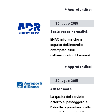
Cassano, Aeroporti di Roma
non intende commentare le
+ Approfondisci
cifre fornite da Alitalia
30 luglio 2015
Scalo verso normalità
ENAC informa che a
seguito dell’incendio
divampato fuori
dall'aeroporto, il Leonardo
da Vinci sta tornando alla
normalità
+ Approfondisci
30 luglio 2015
Ask for more
La qualità del servizio
offerto al passeggero è
l’obiettivo prioritario della