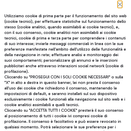
Seguici sui social
Utilizziamo cookie di prima parte per il funzionamento del sito web
(cookie tecnici), per effettuare statistiche sul funzionamento dello
stesso (cookie analitici, quando assimilabili ai cookie tecnici), e,
con il suo consenso, cookie analitici non assimilabili ai cookie
tecnici, cookie di prima e terza parte per comprendere i contenuti
di suo interesse; inviarle messaggi commerciali in linea con le sue
TRAVEL JOURNAL
preferenze manifestate nell'ambito dell'utilizzo delle funzionalità e
della navigazione in rete; effettuare analisi e monitoraggio dei
ITA
suoi comportamenti; personalizzare gli annunci e le inserzioni
pubblicitari anche attraverso interazioni social network (cookie di
profilazione).
Cliccando su "PROSEGUI CON I SOLI COOKIE NECESSARI" o sulla
"X" in alto a destra in questo banner, lei non presta il consenso
all'uso dei cookie che richiedono il consenso, mantenendo le
impostazioni di default, e saranno installati sul suo dispositivo
esclusivamente i cookie funzionali alla navigazione sul sito web e i
Aeroporti di Roma S.p.A. - Società soggetta a direzione e
cookie analitici assimilabili a quelli tecnici.
coordinamento di Mundys S.p.A.
Cliccando su "ACCETTA TUTTI I COOKIE" presterà il suo consenso
al posizionamento di tutti i cookie ivi compresi cookie di
Codice fiscale e Registro delle Imprese di Roma 13032990155 P.
profilazione. Il consenso è facoltativo e può essere revocato in
IVA 06572251004
qualsiasi momento. Potrà selezionare le sue preferenze per i
Capitale sociale 62.224.743,00 int. vers.