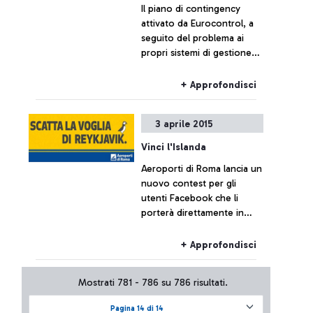
Il piano di contingency
attivato da Eurocontrol, a
seguito del problema ai
propri sistemi di gestione
del traffico aereo, al
momento non ha
+ Approfondisci
comportato effetti sul
traffico di Fiumicino, che
3 aprile 2015
resta sostanzialmente
regolare.
Vinci l'Islanda
Aeroporti di Roma lancia un
nuovo contest per gli
utenti Facebook che li
porterà direttamente in
Islanda. L'estate 2015 infatti
vedrà attivarsi il nuovo
+ Approfondisci
collegamento diretto della
compagnia spagnola
Mostrati 781 - 786 su 786 risultati.
Vueling da Roma Fiumicino
a Reykjavik. Volete sapere
Pagina 14 di 14