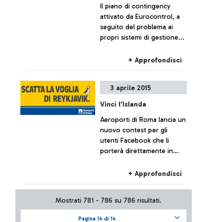
Il piano di contingency
attivato da Eurocontrol, a
seguito del problema ai
propri sistemi di gestione
del traffico aereo, al
momento non ha
+ Approfondisci
comportato effetti sul
traffico di Fiumicino, che
3 aprile 2015
resta sostanzialmente
regolare.
Vinci l'Islanda
Aeroporti di Roma lancia un
nuovo contest per gli
utenti Facebook che li
porterà direttamente in
Islanda. L'estate 2015 infatti
vedrà attivarsi il nuovo
+ Approfondisci
collegamento diretto della
compagnia spagnola
Mostrati 781 - 786 su 786 risultati.
Vueling da Roma Fiumicino
a Reykjavik. Volete sapere
Pagina 14 di 14