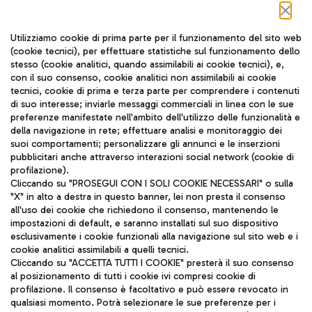
Seguici sui social
Utilizziamo cookie di prima parte per il funzionamento del sito web
(cookie tecnici), per effettuare statistiche sul funzionamento dello
stesso (cookie analitici, quando assimilabili ai cookie tecnici), e,
con il suo consenso, cookie analitici non assimilabili ai cookie
tecnici, cookie di prima e terza parte per comprendere i contenuti
di suo interesse; inviarle messaggi commerciali in linea con le sue
TRAVEL JOURNAL
preferenze manifestate nell'ambito dell'utilizzo delle funzionalità e
della navigazione in rete; effettuare analisi e monitoraggio dei
ITA
suoi comportamenti; personalizzare gli annunci e le inserzioni
pubblicitari anche attraverso interazioni social network (cookie di
profilazione).
Cliccando su "PROSEGUI CON I SOLI COOKIE NECESSARI" o sulla
"X" in alto a destra in questo banner, lei non presta il consenso
all'uso dei cookie che richiedono il consenso, mantenendo le
impostazioni di default, e saranno installati sul suo dispositivo
esclusivamente i cookie funzionali alla navigazione sul sito web e i
Aeroporti di Roma S.p.A. - Società soggetta a direzione e
cookie analitici assimilabili a quelli tecnici.
coordinamento di Mundys S.p.A.
Cliccando su "ACCETTA TUTTI I COOKIE" presterà il suo consenso
al posizionamento di tutti i cookie ivi compresi cookie di
Codice fiscale e Registro delle Imprese di Roma 13032990155 P.
profilazione. Il consenso è facoltativo e può essere revocato in
IVA 06572251004
qualsiasi momento. Potrà selezionare le sue preferenze per i
Capitale sociale 62.224.743,00 int. vers.