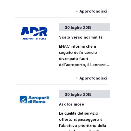
Cassano, Aeroporti di Roma
non intende commentare le
+ Approfondisci
cifre fornite da Alitalia
30 luglio 2015
Scalo verso normalità
ENAC informa che a
seguito dell’incendio
divampato fuori
dall'aeroporto, il Leonardo
da Vinci sta tornando alla
normalità
+ Approfondisci
30 luglio 2015
Ask for more
La qualità del servizio
offerto al passeggero è
l’obiettivo prioritario della