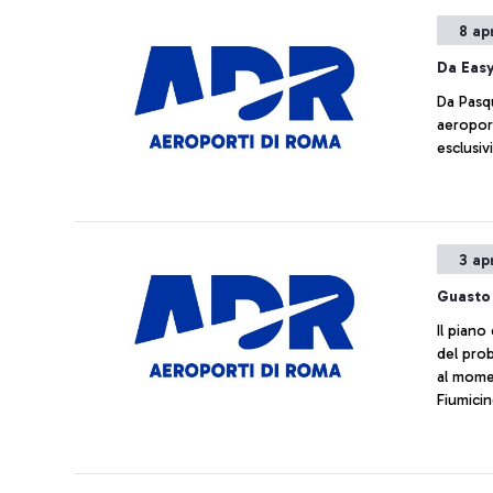
8 ap
Da Easy
Da Pasqu
aeroport
esclusiv
3 ap
Guasto
Il piano
del prob
al momen
Fiumicin