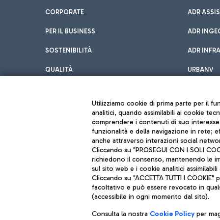
CORPORATE
ADR ASSI
PER IL BUSINESS
ADR INGE
SOSTENIBILITÀ
ADR INFR
QUALITÀ
URBANV
INNOVATION
Utilizziamo cookie di prima parte per il f
analitici, quando assimilabili ai cookie tec
comprendere i contenuti di suo interesse; 
funzionalità e della navigazione in rete; 
anche attraverso interazioni social networ
Cliccando su "PROSEGUI CON I SOLI COOKIE
richiedono il consenso, mantenendo le impo
sul sito web e i cookie analitici assimilabili 
Aeroporti di Roma S.p.A. - Società soggetta a direzione e coordiname
Cliccando su "ACCETTA TUTTI I COOKIE" pre
Codice fiscale e Registro delle Imprese di Roma 13032990155 P. IVA 0
Capitale sociale 62.224.743,00 int. vers.
facoltativo e può essere revocato in qual
Sede legale: Via Pier Paolo Racchetti 1 - 00054 Fiumicino (RM) telefon
(accessibile in ogni momento dal sito).
Consulta la nostra
Cookie Policy
per magg