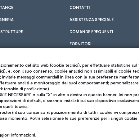
STANCE
CONTATTI
GNERIA
ASSISTENZA SPECIALE
ASTRUTTURE
DOMANDE FREQUENTI
FORNITORI
unzionamento del sito web (cookie tecnici), per effettuare statistiche s
nici), e, con il suo consenso, cookie analitici non assimilabili ai cookie te
inviarle messaggi commerciali in linea con le sue preferenze manifestate 
effettuare analisi e monitoraggio dei suoi comportamenti; personalizzare g
k (cookie di profilazione).
Privacy policy
 NECESSARI" o sulla "X" in alto a destra in questo banner, lei non pres
Note legali
stazioni di default, e saranno installati sul suo dispositivo esclusivame
Mappa sito
a quelli tecnici.
nto di Mundys S.p.A.
Accessibilità
sterà il suo consenso al posizionamento di tutti i cookie ivi compresi c
6572251004
QUALITÀ
siasi momento. Potrà selezionare le sue preferenze per i singoli cooki
o +39 06 65951
iori informazioni.