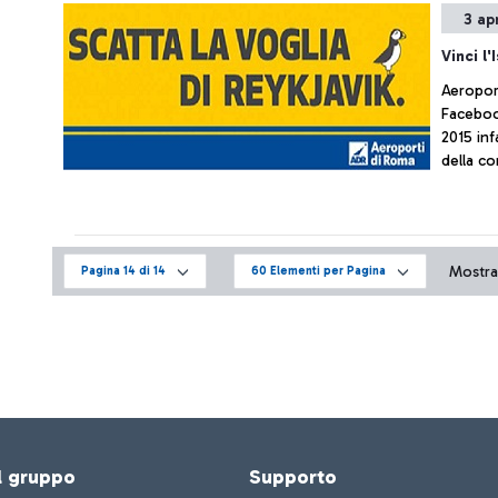
3 ap
Vinci l'
Aeroport
Facebook
2015 inf
della c
Reykjavi
omaggi
Mostrat
Pagina 14 di 14
60 Elementi per Pagina
el gruppo
Supporto