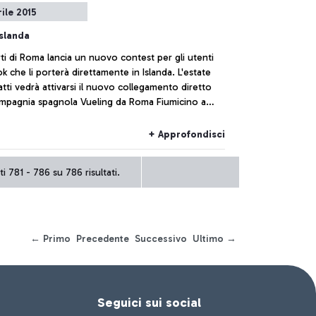
rile 2015
Islanda
i di Roma lancia un nuovo contest per gli utenti
 che li porterà direttamente in Islanda. L'estate
atti vedrà attivarsi il nuovo collegamento diretto
ompagnia spagnola Vueling da Roma Fiumicino a
k. Volete sapere come vincere fino a 5 biglietti
o?
+ Approfondisci
i 781 - 786 su 786 risultati.
← Primo
Precedente
Successivo
Ultimo →
Seguici sui social