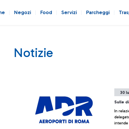
ne
Negozi
Food
Servizi
Parcheggi
Tras
Notizie
30 l
Sulle di
In relaz
delegato
intende 