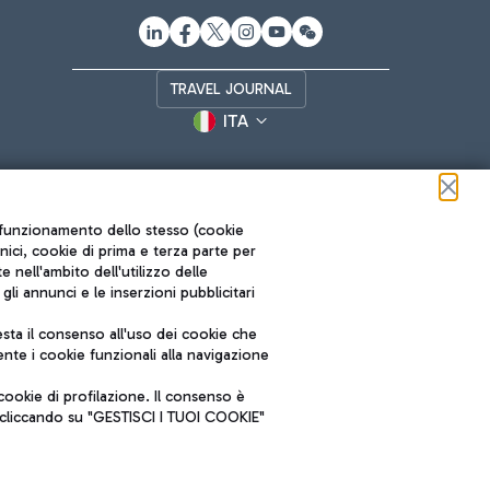
TRAVEL JOURNAL
ITA
ul funzionamento dello stesso (cookie
cnici, cookie di prima e terza parte per
nell'ambito dell'utilizzo delle
li annunci e le inserzioni pubblicitari
ta il consenso all'uso dei cookie che
Roma FCO
nte i cookie funzionali alla navigazione
L'aeroporto stellato
ookie di profilazione. Il consenso è
SOSTENIBILITÀ
INNOVAZIONE
e cliccando su "GESTISCI I TUOI COOKIE"