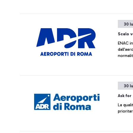
30 l
Scalo v
ENAC in
dall'aer
normali
30 l
Ask for
La quali
priorita