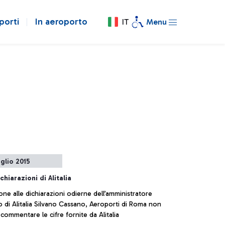
porti
In aeroporto
IT
Menu
uglio 2015
chiarazioni di Alitalia
ione alle dichiarazioni odierne dell’amministratore
 di Alitalia Silvano Cassano, Aeroporti di Roma non
commentare le cifre fornite da Alitalia