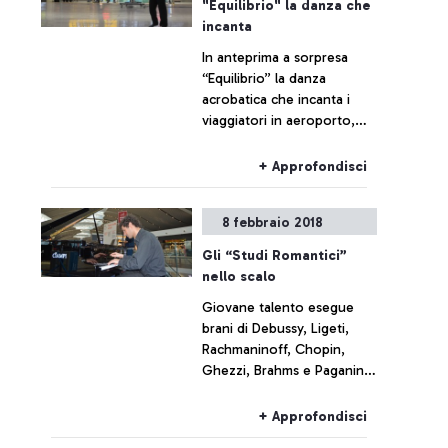
"Equilibrio" la danza che
incanta
In anteprima a sorpresa
“Equilibrio” la danza
acrobatica che incanta i
viaggiatori in aeroporto,
vetrina internazionale degli
eventi della Capitale.
+ Approfondisci
8 febbraio 2018
Gli “Studi Romantici”
nello scalo
Giovane talento esegue
brani di Debussy, Ligeti,
Rachmaninoff, Chopin,
Ghezzi, Brahms e Paganini.
Passeggeri incantati.
+ Approfondisci