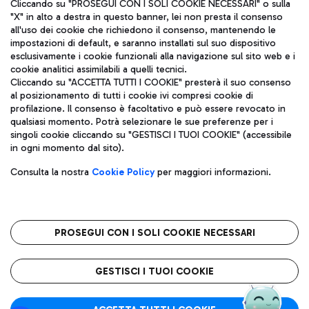
Cliccando su "PROSEGUI CON I SOLI COOKIE NECESSARI" o sulla
"X" in alto a destra in questo banner, lei non presta il consenso
all'uso dei cookie che richiedono il consenso, mantenendo le
impostazioni di default, e saranno installati sul suo dispositivo
esclusivamente i cookie funzionali alla navigazione sul sito web e i
Aeroporti di Roma S.p.A. - Società soggetta a direzione e
cookie analitici assimilabili a quelli tecnici.
coordinamento di Mundys S.p.A.
Cliccando su "ACCETTA TUTTI I COOKIE" presterà il suo consenso
al posizionamento di tutti i cookie ivi compresi cookie di
Codice fiscale e Registro delle Imprese di Roma 13032990155 P.
profilazione. Il consenso è facoltativo e può essere revocato in
IVA 06572251004
qualsiasi momento. Potrà selezionare le sue preferenze per i
Capitale sociale 62.224.743,00 int. vers.
singoli cookie cliccando su "GESTISCI I TUOI COOKIE" (accessibile
Sede legale: Via Pier Paolo Racchetti 1 - 00054 Fiumicino (RM)
in ogni momento dal sito).
telefono +39 06 65951
Privacy policy
Note legali
Consulta la nostra
Cookie Policy
per maggiori informazioni.
Mappa sito
Accessibilità
Roma FCO
L'aeroporto stellato
PROSEGUI CON I SOLI COOKIE NECESSARI
QUALITÀ
SOSTENIBILITÀ
INNOVAZIONE
GESTISCI I TUOI COOKIE