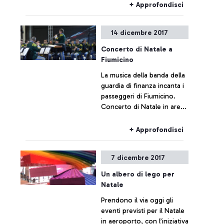
moderno aeromobile
+ Approfondisci
Airbus A320
14 dicembre 2017
Concerto di Natale a
Fiumicino
La musica della banda della
guardia di finanza incanta i
passeggeri di Fiumicino.
Concerto di Natale in area
di imbarco E, tra le note di
Wagner e Strauss e la
+ Approfondisci
colonna sonora del film
“The Terminal”.
7 dicembre 2017
Un albero di lego per
Natale
Prendono il via oggi gli
eventi previsti per il Natale
in aeroporto, con l’iniziativa