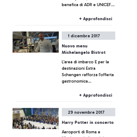
benefica di ADR e UNICEF
per supportare i bambini
che vivono in condizioni di
+ Approfondisci
disagio. La priorità è
acquistare e distribuire
1 dicembre 2017
indumenti invernali per i
bambini della Siria e le loro
Nuovo menu
famiglie
Michelangelo Bistrot
L’area di imbarco E per le
destinazioni Extra
Schengen rafforza l’offerta
gastronomica
mediterranea, del Lazio e
romana, con il nuovo
+ Approfondisci
Menù, firmato dallo Chef
Michelangelo Citino
29 novembre 2017
Harry Potter in concerto
Aeroporti di Roma e