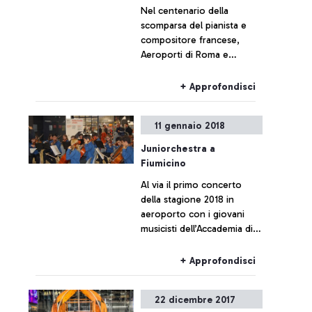
Nel centenario della
scomparsa del pianista e
compositore francese,
Aeroporti di Roma e
l’Accademia Nazionale di
Santa Cecilia hanno reso
+ Approfondisci
omaggio all’autore con un
doppio concerto al
11 gennaio 2018
pianoforte.
Juniorchestra a
Fiumicino
Al via il primo concerto
della stagione 2018 in
aeroporto con i giovani
musicisti dell’Accademia di
Santa Cecilia
+ Approfondisci
22 dicembre 2017