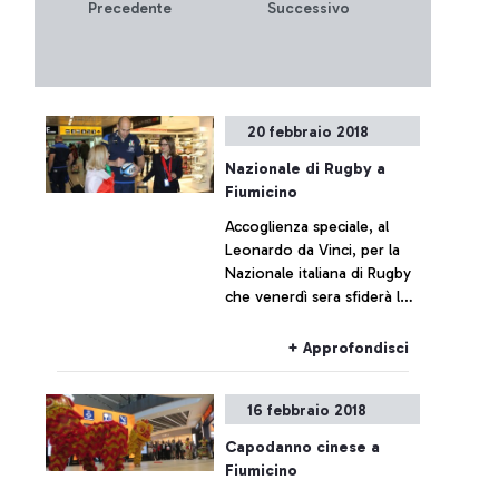
Precedente
Successivo
20 febbraio 2018
Nazionale di Rugby a
Fiumicino
Accoglienza speciale, al
Leonardo da Vinci, per la
Nazionale italiana di Rugby
che venerdì sera sfiderà la
Francia, a Marsiglia, nel
match che aprirà la terza
+ Approfondisci
giornata del Torneo “Sei
Nazioni”
16 febbraio 2018
Capodanno cinese a
Fiumicino