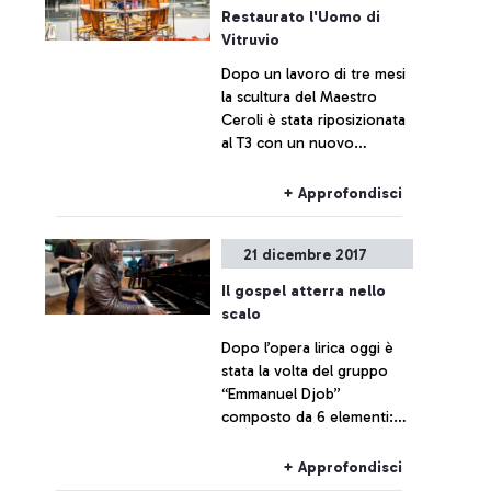
Restaurato l'Uomo di
Vitruvio
Dopo un lavoro di tre mesi
la scultura del Maestro
Ceroli è stata riposizionata
al T3 con un nuovo
basamento ispirato al
viaggio della sonda
+ Approfondisci
aerospaziale che Esa ha
lanciato su Marte nel 2016
21 dicembre 2017
Il gospel atterra nello
scalo
Dopo l’opera lirica oggi è
stata la volta del gruppo
“Emmanuel Djob”
composto da 6 elementi:
riproposto brani come
“Silent Night”, “Oh Happy
+ Approfondisci
Day” ed altri classici.