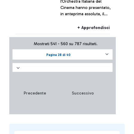
l’Orchestra Italiana del
Cinema hanno presentato,
in anteprima assoluta, il
concerto del secondo
capitolo della saga, con 80
+ Approfondisci
elementi che hanno
suonato per i passeggeri
Mostrati 541 - 560 su 787 risultati.
Pagina 28 di 40
Precedente
Successivo