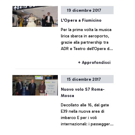
19 dicembre 2017
L’Opera a Fiumicino
Per la prima volta la musica
lirica sbarca in aeroporto,
grazie alla partnership tra
ADR e Teatro dell’Opera di
Roma. Innovativo
programma di eventi
+ Approfondisci
musicali per i passeggeri
per il 2018
15 dicembre 2017
Nuovo volo S7 Roma-
Mosca
Decollato alle 16, dal gate
E39 nella nuova area di
imbarco E per i voli
internazionali: i passeggeri
viaggeranno a bordo di un