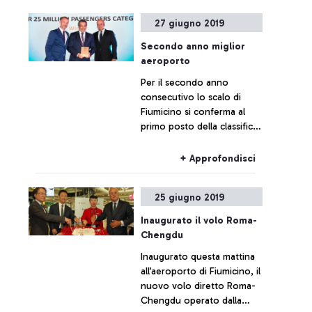
27 giugno 2019
Secondo anno miglior
aeroporto
Per il secondo anno
consecutivo lo scalo di
Fiumicino si conferma al
primo posto della classifica
ufficiale di “Airport Council
International”,
+ Approfondisci
l’associazione istituzionale
che rileva in modo
25 giugno 2019
indipendente il gradimento
dei passeggeri nei principali
Inaugurato il volo Roma-
aeroporti del mondo.
Chengdu
Inaugurato questa mattina
all’aeroporto di Fiumicino, il
nuovo volo diretto Roma-
Chengdu operato dalla