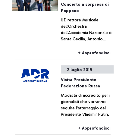
Concerto a sorpresa di
Pappano
Il Direttore Musicale
dell’Orchestra
dell’Accademia Nazionale di
Santa Cecilia, Antonio
Pappano, e Luigi Piovano,
primo violoncello
+ Approfondisci
dell’Orchestra, hanno
eseguito un concerto
2 luglio 2019
d’eccezione in uno dei
luoghi più simbolici
Visita Presidente
dell’aeroporto.
Federazione Russa
Modalità di accredito per i
giornalisti che vorranno
seguire l'atterraggio del
Presidente Vladimir Putin.
+ Approfondisci