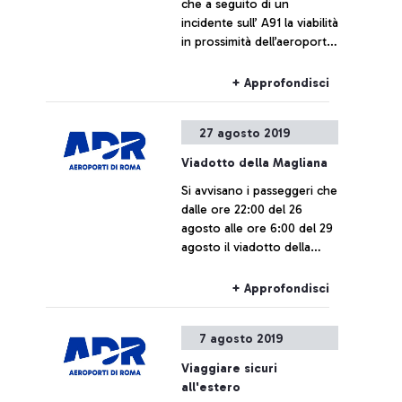
che a seguito di un
incidente sull’ A91 la viabilità
in prossimità dell’aeroporto
di Fiumicino risulta
rallentata.
+ Approfondisci
27 agosto 2019
Viadotto della Magliana
Si avvisano i passeggeri che
dalle ore 22:00 del 26
agosto alle ore 6:00 del 29
agosto il viadotto della
Magliana in direzione Roma
rimarrà chiuso per lavori di
+ Approfondisci
pulitura, nel tratto
compreso tra via del
7 agosto 2019
Cappellaccio e via
Cristoforo Colombo.
Viaggiare sicuri
all'estero