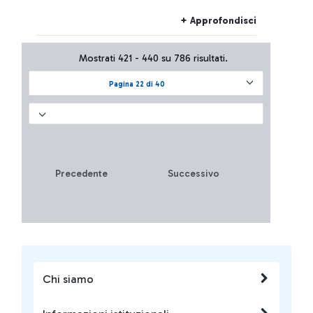
compagnia aerea cinese
Sichuan Airlines.
+ Approfondisci
Mostrati 421 - 440 su 786 risultati.
Pagina 22 di 40
Precedente
Successivo
Chi siamo