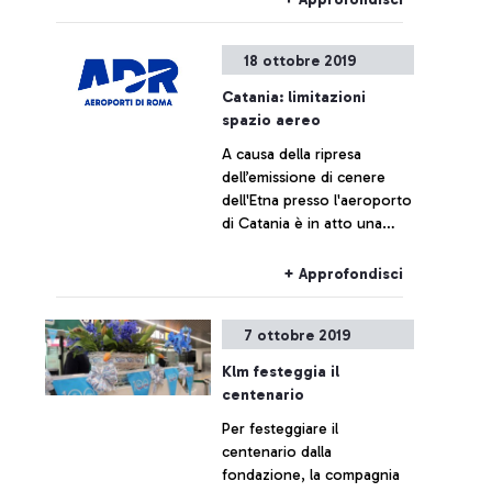
delegazione italiana di
ritorno dagli Inas Global
18 ottobre 2019
Games di Brisbane, i Giochi
paralimpici riservati ad atleti
Catania: limitazioni
con disabilità intellettive
spazio aereo
relazionali.
A causa della ripresa
dell’emissione di cenere
dell'Etna presso l'aeroporto
di Catania è in atto una
limitazione dello spazio
aereo.
+ Approfondisci
7 ottobre 2019
Klm festeggia il
centenario
Per festeggiare il
centenario dalla
fondazione, la compagnia