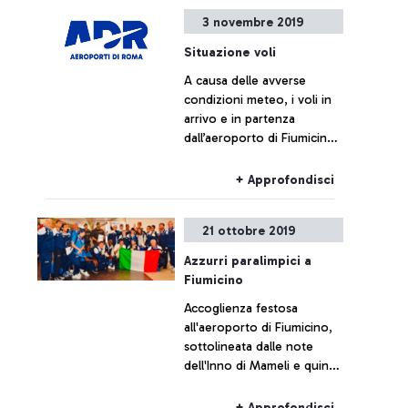
3 novembre 2019
Situazione voli
A causa delle avverse
condizioni meteo, i voli in
arrivo e in partenza
dall’aeroporto di Fiumicino
potrebbero registrare
ritardi nelle prossime ore.
+ Approfondisci
21 ottobre 2019
Azzurri paralimpici a
Fiumicino
Accoglienza festosa
all'aeroporto di Fiumicino,
sottolineata dalle note
dell'Inno di Mameli e quindi
da un brindisi dedicato ai
"Campioni azzurri", per la
+ Approfondisci