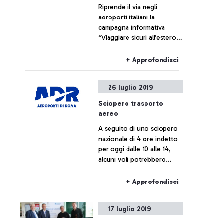
Riprende il via negli
aeroporti italiani la
campagna informativa
“Viaggiare sicuri all’estero”
promossa dall’Unità di Crisi
della Farnesina con ENAC,
+ Approfondisci
l’Ente Nazionale per
l’Aviazione Civile, e
26 luglio 2019
Assaeroporti, l’Associazione
dei gestori aeroportuali
Sciopero trasporto
italiani.
aereo
A seguito di uno sciopero
nazionale di 4 ore indetto
per oggi dalle 10 alle 14,
alcuni voli potrebbero
subire ritardi o
cancellazioni.
+ Approfondisci
17 luglio 2019