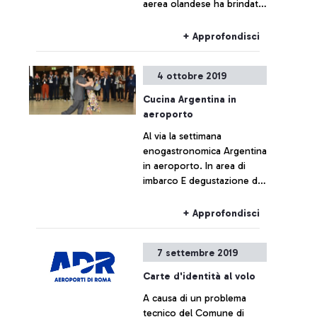
aerea olandese ha brindato
in aeroporto con Adr e con
i passeggeri.
+ Approfondisci
4 ottobre 2019
Cucina Argentina in
aeroporto
Al via la settimana
enogastronomica Argentina
in aeroporto. In area di
imbarco E degustazione di
ricette tipiche argentine
con l’eccellenza dei
+ Approfondisci
prodotti italiani a beneficio
dei viaggiatori
7 settembre 2019
Carte d'identità al volo
A causa di un problema
tecnico del Comune di