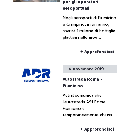
per gli operatori
aeroportuali
Negli aeroporti di Fiumicino
e Ciampino, in un anno,
sparirà 1 milione di bottiglie
plastica nelle aree
operative degli handlers Al
loro posto 3000 borracce
+ Approfondisci
ed erogatori di acqua
potabile refrigerante e
4 novembre 2019
pretrattata
Autostrada Roma -
Fiumicino
Astral comunica che
l’autostrada A91 Roma
Fiumicino è
temporaneamente chiusa in
direzione Fiumicino a
seguito di un grave
+ Approfondisci
incidente stradale