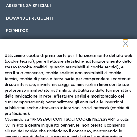
ASSISTENZA SPECIALE
DOMANDE FREQUENTI
FORNITORI
Seguici sui social
Utilizziamo cookie di prima parte per il funzionamento del sito web
(cookie tecnici), per effettuare statistiche sul funzionamento dello
stesso (cookie analitici, quando assimilabili ai cookie tecnici), e,
con il suo consenso, cookie analitici non assimilabili ai cookie
tecnici, cookie di prima e terza parte per comprendere i contenuti
di suo interesse; inviarle messaggi commerciali in linea con le sue
TRAVEL JOURNAL
preferenze manifestate nell'ambito dell'utilizzo delle funzionalità e
della navigazione in rete; effettuare analisi e monitoraggio dei
ITA
suoi comportamenti; personalizzare gli annunci e le inserzioni
pubblicitari anche attraverso interazioni social network (cookie di
profilazione).
Cliccando su "PROSEGUI CON I SOLI COOKIE NECESSARI" o sulla
"X" in alto a destra in questo banner, lei non presta il consenso
all'uso dei cookie che richiedono il consenso, mantenendo le
impostazioni di default, e saranno installati sul suo dispositivo