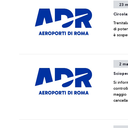
23 m
Circola
Trenital
di poten
è sospes
2 ma
Sciope
Si infor
controll
maggio d
cancella