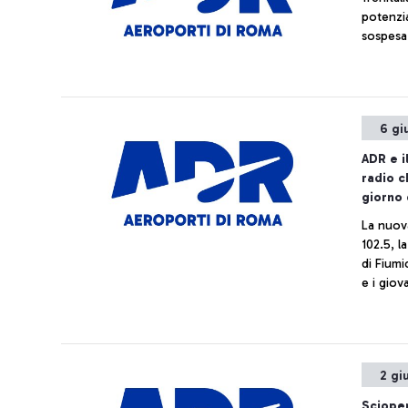
potenzia
sospesa 
6 gi
ADR e i
radio c
giorno 
La nuova
102.5, l
di Fiumi
e i giov
Prossima
di tre a
Sapienza
degli S
2 gi
radiofon
1.
Sciope