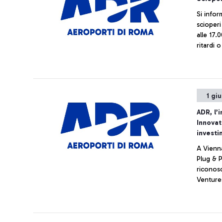
Si infor
scioperi
alle 17.
ritardi 
1 gi
ADR, l’
Innovat
investi
A Vienna
Plug & P
riconos
Venture
investim
del futu