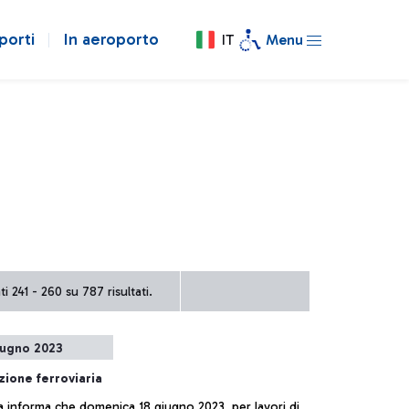
porti
In aeroporto
IT
Menu
i 241 - 260 su 787 risultati.
iugno 2023
zione ferroviaria
ia informa che domenica 18 giugno 2023, per lavori di