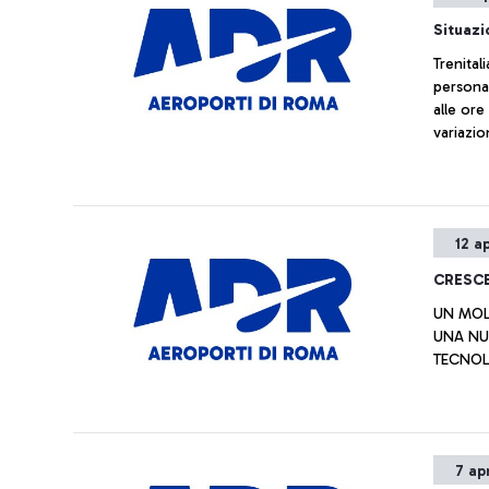
Situazi
Trenital
personal
alle ore
variazio
12 a
CRESCE
UN MOL
UNA NU
TECNOL
7 ap