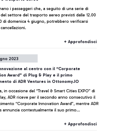
mano i passeggeri che, a seguito di una serie di
 del settore del trasporto aereo previsti dalle 12.00
00 di domenica 4 giugno, potrebbero verificarsi
o cancellazioni.
+ Approfondisci
ugno 2023
innovazione al centro con il “Corporate
ion Award” di Plug & Play e il primo
mento di ADR Ventures in Ottonomy.IO
, in occasione del “Travel & Smart Cities EXPO” di
lay, ADR riceve per il secondo anno consecutivo il
cimento “Corporate Innovation Award”, mentre ADR
s annuncia contestualmente il suo primo
ento per rendere il Leonardo da Vinci l’aeroporto
ro sempre più digital e a servizio del passeggero.
+ Approfondisci