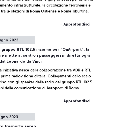
mento infrastrutturale, la circolazione ferroviaria è
tra le stazioni di Roma Ostiense e Roma Tiburtina.
+ Approfondisci
ugno 2023
l gruppo RTL 102.5 insieme per “OnAirport”, la
he mette al centro i passeggeri in diretta ogni
dal Leonardo da Vinci
 iniziativa nasce dalla collaborazione tra ADR e RTL
a prima radiovisione d’Italia. Collegamenti dallo scalo
cino con gli speaker delle radio del gruppo RTL 102.5
ani della comunicazione di Aeroporti di Roma.
 tappa, un laboratorio radiofonico con gli studenti
utorevoli atenei che ospitano radio universitarie: La
+ Approfondisci
 Università di Roma, Luiss Guido Carli e Università
tudi di Teramo, che si cimenteranno come speaker
ugno 2023
ici negli studi situati nella nuova piazza del Terminal
ro trasporto aereo