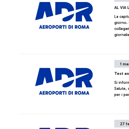
AL VIA
La capit
giorno.
collega
giornali
Pechino
verso l
1 ma
Test an
Si infor
Salute, 
per i pa
27 f