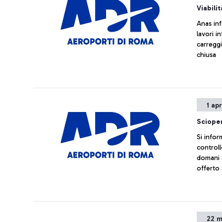
Viabilit
Anas inf
lavori i
carregg
chiusa
1 ap
Scioper
Si infor
controll
domani 2
offerto 
22 m