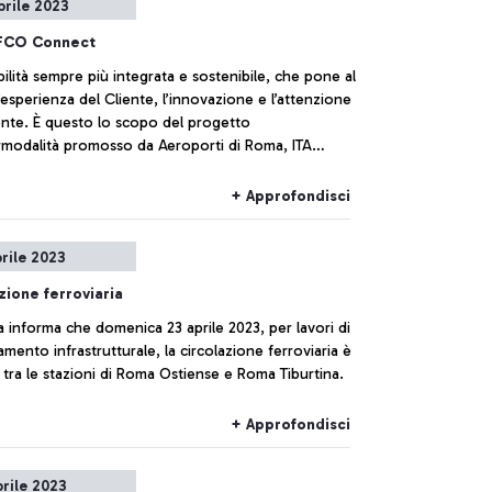
prile 2023
FCO Connect
lità sempre più integrata e sostenibile, che pone al
’esperienza del Cliente, l’innovazione e l’attenzione
ente. È questo lo scopo del progetto
ermodalità promosso da Aeroporti di Roma, ITA
e Trenitalia che, insieme, hanno oggi sviluppato un
rodotto “treno + aereo” che consente ai
+ Approfondisci
ri di semplificare la propria esperienza di viaggio
do la tratta ferroviaria e quella aerea con un
prile 2023
o combinato e un check – in già in stazione presso i
edicati nell’Aeroporto Leonardo da Vinci.
zione ferroviaria
ia informa che domenica 23 aprile 2023, per lavori di
mento infrastrutturale, la circolazione ferroviaria è
tra le stazioni di Roma Ostiense e Roma Tiburtina.
+ Approfondisci
prile 2023