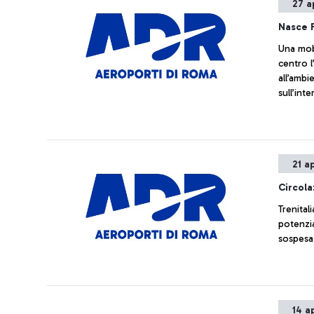
27 a
Nasce 
Una mobi
centro l
all’ambi
sull’int
Airways 
nuovo p
passegge
combinan
21 a
bigliett
banchi d
Circola
Trenital
potenzia
sospesa 
14 a