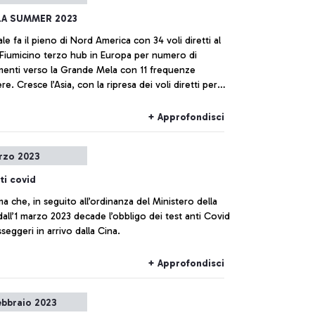
 LA SUMMER 2023
ale fa il pieno di Nord America con 34 voli diretti al
 Fiumicino terzo hub in Europa per numero di
menti verso la Grande Mela con 11 frequenze
ere. Cresce l’Asia, con la ripresa dei voli diretti per
, Shanghai, Taipei e con l’aumento delle frequenze
a Corea, Singapore, India e Giappone.
+ Approfondisci
rzo 2023
ti covid
ma che, in seguito all’ordinanza del Ministero della
dall’1 marzo 2023 decade l’obbligo dei test anti Covid
sseggeri in arrivo dalla Cina.
+ Approfondisci
ebbraio 2023