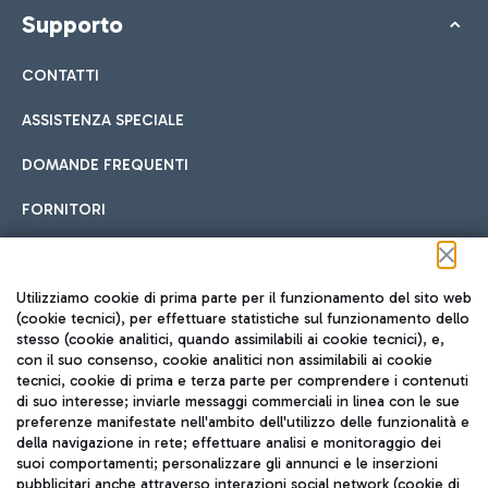
Supporto
CONTATTI
ASSISTENZA SPECIALE
DOMANDE FREQUENTI
FORNITORI
Seguici sui social
Utilizziamo cookie di prima parte per il funzionamento del sito web
(cookie tecnici), per effettuare statistiche sul funzionamento dello
stesso (cookie analitici, quando assimilabili ai cookie tecnici), e,
con il suo consenso, cookie analitici non assimilabili ai cookie
tecnici, cookie di prima e terza parte per comprendere i contenuti
di suo interesse; inviarle messaggi commerciali in linea con le sue
TRAVEL JOURNAL
preferenze manifestate nell'ambito dell'utilizzo delle funzionalità e
della navigazione in rete; effettuare analisi e monitoraggio dei
ITA
suoi comportamenti; personalizzare gli annunci e le inserzioni
pubblicitari anche attraverso interazioni social network (cookie di