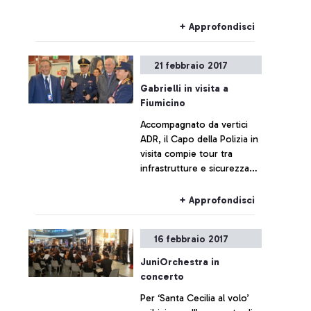
spettacoli e iniziative
culturali nella capitale.
+ Approfondisci
21 febbraio 2017
Gabrielli in visita a
Fiumicino
Accompagnato da vertici
ADR, il Capo della Polizia in
visita compie tour tra
infrastrutture e sicurezza
all’avanguardia, a partire
dalla nuova area di imbarco
+ Approfondisci
E.
16 febbraio 2017
JuniOrchestra in
concerto
Per ‘Santa Cecilia al volo’