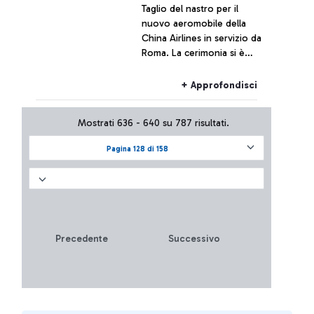
Taglio del nastro per il
nuovo aeromobile della
China Airlines in servizio da
Roma. La cerimonia si è
svolta all’interno della
nuova area di imbarco E per
+ Approfondisci
i voli extra-Schengen.
Mostrati 636 - 640 su 787 risultati.
Pagina 128 di 158
Precedente
Successivo