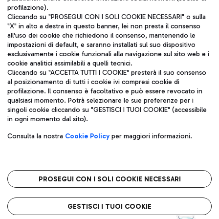
profilazione).
Cliccando su "PROSEGUI CON I SOLI COOKIE NECESSARI" o sulla
"X" in alto a destra in questo banner, lei non presta il consenso
all'uso dei cookie che richiedono il consenso, mantenendo le
impostazioni di default, e saranno installati sul suo dispositivo
esclusivamente i cookie funzionali alla navigazione sul sito web e i
Aeroporti di Roma S.p.A. - Società soggetta a direzione e
cookie analitici assimilabili a quelli tecnici.
coordinamento di Mundys S.p.A.
Cliccando su "ACCETTA TUTTI I COOKIE" presterà il suo consenso
al posizionamento di tutti i cookie ivi compresi cookie di
Codice fiscale e Registro delle Imprese di Roma 13032990155 P.
profilazione. Il consenso è facoltativo e può essere revocato in
IVA 06572251004
qualsiasi momento. Potrà selezionare le sue preferenze per i
Capitale sociale 62.224.743,00 int. vers.
singoli cookie cliccando su "GESTISCI I TUOI COOKIE" (accessibile
Sede legale: Via Pier Paolo Racchetti 1 - 00054 Fiumicino (RM)
in ogni momento dal sito).
telefono +39 06 65951
Privacy policy
Note legali
Consulta la nostra
Cookie Policy
per maggiori informazioni.
Mappa sito
Accessibilità
Roma FCO
L'aeroporto stellato
PROSEGUI CON I SOLI COOKIE NECESSARI
QUALITÀ
SOSTENIBILITÀ
INNOVAZIONE
GESTISCI I TUOI COOKIE