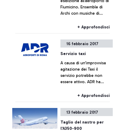
esibizione all’aeroporto di
Fiumicino. Ensemble di
Archi con musiche di
Vivaldi, Albinoni e Marcello
+ Approfondisci
16 febbraio 2017
Servizio taxi
A causa di un’improvvisa
agitazione dei Taxi il
servizio potrebbe non
essere attivo. ADR ha
disposto un servizio
gratuito di navetta
+ Approfondisci
sostitutiva per i passeggeri
verso Roma Centro.
13 febbraio 2017
Taglio del nastro per
l'A350-900