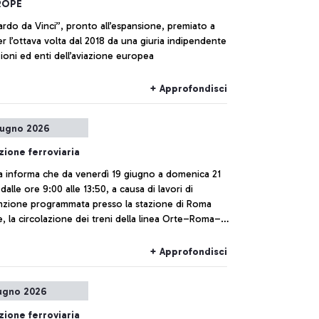
ROPE
ardo da Vinci”, pronto all’espansione, premiato a
uzioni ed enti dell’aviazione europea
+ Approfondisci
iugno 2026
zione ferroviaria
ia informa che da venerdì 19 giugno a domenica 21
dalle ore 9:00 alle 13:50, a causa di lavori di
zione programmata presso la stazione di Roma
, la circolazione dei treni della linea Orte–Roma–
o Aeroporto potrebbe subire ritardi o cancellazioni.
+ Approfondisci
ugno 2026
zione ferroviaria