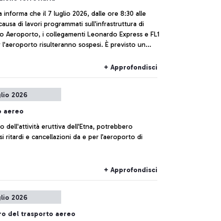
ia informa che il 7 luglio 2026, dalle ore 8:30 alle
 causa di lavori programmati sull'infrastruttura di
no Aeroporto, i collegamenti Leonardo Express e FL1
 l'aeroporto risulteranno sospesi. È previsto un
 sostitutivo con bus navetta.
+ Approfondisci
glio 2026
o aereo
o dell'attività eruttiva dell'Etna, potrebbero
rsi ritardi e cancellazioni da e per l’aeroporto di
+ Approfondisci
glio 2026
o del trasporto aereo