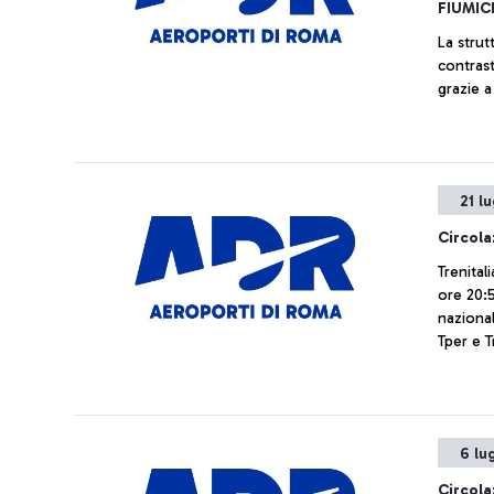
FIUMIC
La strut
contrast
grazie a
21 l
Circola
Trenital
ore 20:5
nazional
Tper e T
di Fiumi
6 lu
Circola