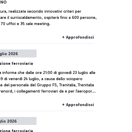
INO
tura, realizzata secondo innovativi criteri per
are il surriscaldamento, ospiterà fino a 600 persone,
 70 uffici e 35 sale meeting.
+ Approfondisci
uglio 2026
zione ferroviaria
ia informa che dalle ore 21:00 di giovedì 23 luglio alle
9 di venerdì 24 luglio, a causa dello sciopero
e del personale del Gruppo FS, Trenitalia, Trenitalia
renord, i collegamenti ferroviari da e per l’aeroporto
cino potrebbero subire ritardi o cancellazioni.
+ Approfondisci
glio 2026
zione ferroviaria