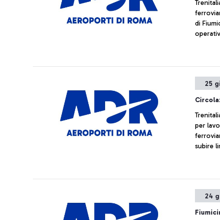
Trenital
ferrovia
di Fiumi
operativ
25 g
Circola
Trenital
per lav
ferrovia
subire l
24 g
Fiumici