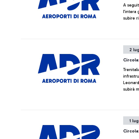
A seguit
l’intera
subire r
2 lu
Circola
Trenital
infrastru
Leonard
subirà m
l'attiva
bus pres
Santini,
1 lu
Circola