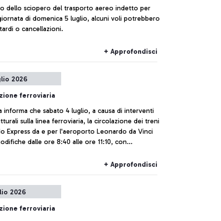
o dello sciopero del trasporto aereo indetto per
 giornata di domenica 5 luglio, alcuni voli potrebbero
itardi o cancellazioni.
+ Approfondisci
glio 2026
zione ferroviaria
ia informa che sabato 4 luglio, a causa di interventi
tturali sulla linea ferroviaria, la circolazione dei treni
o Express da e per l'aeroporto Leonardo da Vinci
odifiche dalle ore 8:40 alle ore 11:10, con
zione di un servizio di bus sostitutivi. La fermata dei
so l’aeroporto sarà ubicata in via Generale Felice
+ Approfondisci
 all'altezza del parcheggio Multipiano D.
glio 2026
zione ferroviaria