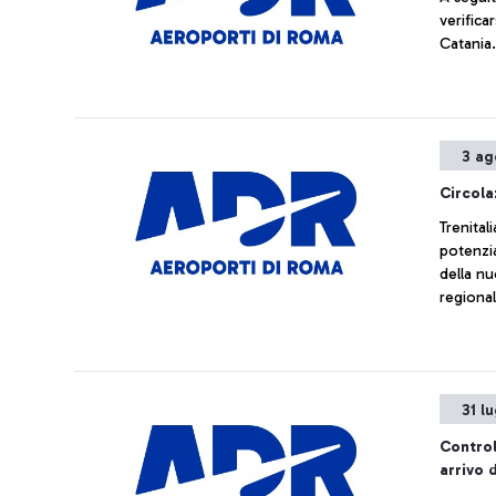
verifica
Catania.
3 ag
Circola
Trenital
potenzia
della nu
regional
subire r
31 l
Control
arrivo 