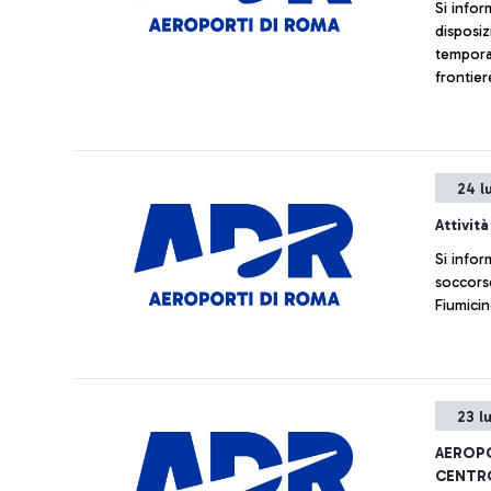
Si infor
disposiz
tempora
frontier
arrivo i
24 l
Attivit
Si infor
soccorso
Fiumicin
23 l
AEROPO
CENTRO