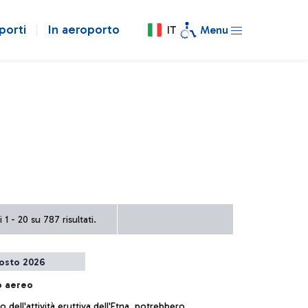
porti
In aeroporto
IT
Menu
 1 - 20 su 787 risultati.
osto 2026
o aereo
o dell'attività eruttiva dell'Etna, potrebbero