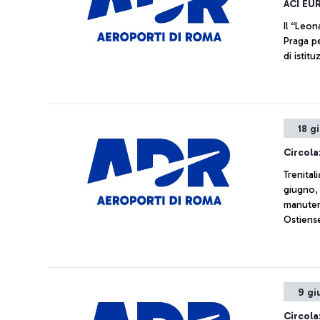
ACI EU
Il “Leon
Praga per l’ottava volta dal 2018 da una giuria indipendente
di istit
18 g
Circola
Trenital
giugno, 
manuten
Ostiense
Fiumicin
9 gi
Circola