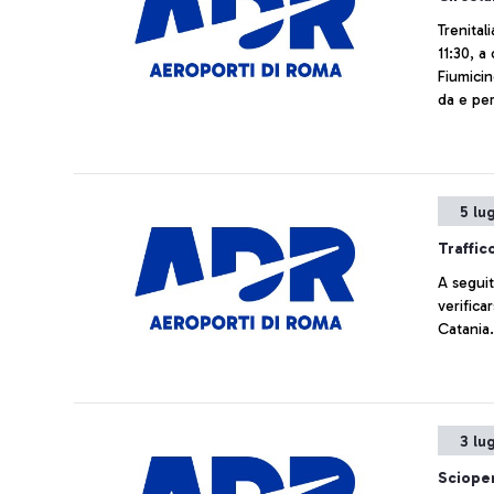
Trenital
11:30, a
Fiumici
da e per
servizio
5 lu
Traffic
A seguit
verifica
Catania.
3 lu
Scioper