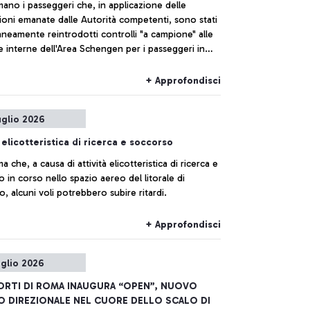
mano i passeggeri che, in applicazione delle
ioni emanate dalle Autorità competenti, sono stati
neamente reintrodotti controlli "a campione" alle
e interne dell'Area Schengen per i passeggeri in
n Italia con voli provenienti dalla Spagna.
+ Approfondisci
uglio 2026
à elicotteristica di ricerca e soccorso
ma che, a causa di attività elicotteristica di ricerca e
 in corso nello spazio aereo del litorale di
o, alcuni voli potrebbero subire ritardi.
+ Approfondisci
uglio 2026
RTI DI ROMA INAUGURA “OPEN”, NUOVO
 DIREZIONALE NEL CUORE DELLO SCALO DI