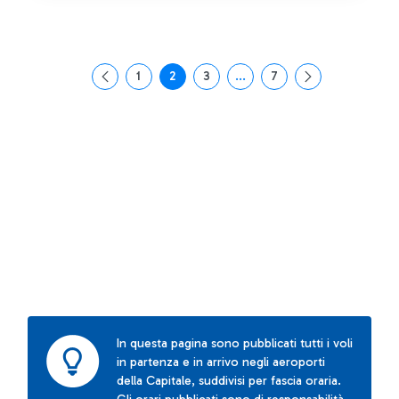
1
2
3
...
7
Pagina
Pagina
Pagina
Pagine intermedie Use TAB t
Pagina
In questa pagina sono pubblicati tutti i voli
in partenza e in arrivo negli aeroporti
della Capitale, suddivisi per fascia oraria.