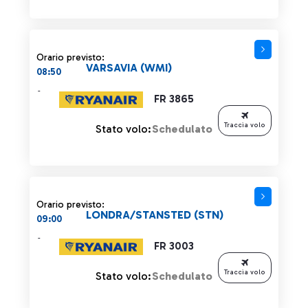
Orario previsto:
VARSAVIA (WMI)
08:50
-
FR 3865
Traccia volo
Stato volo:
Schedulato
Orario previsto:
LONDRA/STANSTED (STN)
09:00
-
FR 3003
Traccia volo
Stato volo:
Schedulato