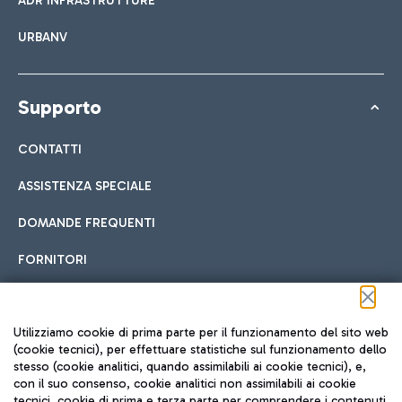
ADR INFRASTRUTTURE
URBANV
Supporto
CONTATTI
ASSISTENZA SPECIALE
DOMANDE FREQUENTI
FORNITORI
Seguici sui social
Utilizziamo cookie di prima parte per il funzionamento del sito web
(cookie tecnici), per effettuare statistiche sul funzionamento dello
stesso (cookie analitici, quando assimilabili ai cookie tecnici), e,
con il suo consenso, cookie analitici non assimilabili ai cookie
tecnici, cookie di prima e terza parte per comprendere i contenuti