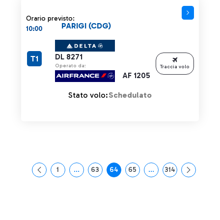
Orario previsto:
PARIGI (CDG)
10:00
DL 8271
T1
Operato da:
Traccia volo
AF 1205
Stato volo:
Schedulato
1
...
63
64
65
...
314
Pagina
Pagine intermedie Use TAB to navigate.
Pagina
Pagina
Pagina
Pagine intermedie Use
Pagina