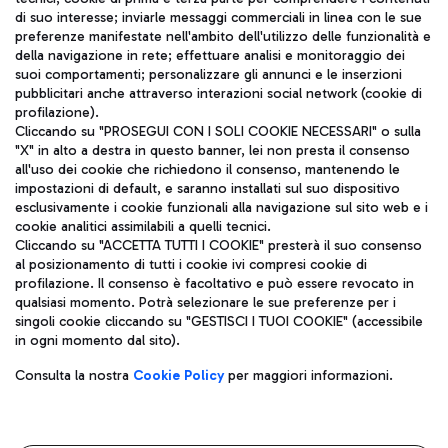
di suo interesse; inviarle messaggi commerciali in linea con le sue
TRAVEL JOURNAL
preferenze manifestate nell'ambito dell'utilizzo delle funzionalità e
della navigazione in rete; effettuare analisi e monitoraggio dei
ITA
suoi comportamenti; personalizzare gli annunci e le inserzioni
pubblicitari anche attraverso interazioni social network (cookie di
profilazione).
Cliccando su "PROSEGUI CON I SOLI COOKIE NECESSARI" o sulla
"X" in alto a destra in questo banner, lei non presta il consenso
all'uso dei cookie che richiedono il consenso, mantenendo le
impostazioni di default, e saranno installati sul suo dispositivo
esclusivamente i cookie funzionali alla navigazione sul sito web e i
Aeroporti di Roma S.p.A. - Società soggetta a direzione e
cookie analitici assimilabili a quelli tecnici.
coordinamento di Mundys S.p.A.
Cliccando su "ACCETTA TUTTI I COOKIE" presterà il suo consenso
al posizionamento di tutti i cookie ivi compresi cookie di
Codice fiscale e Registro delle Imprese di Roma 13032990155 P.
profilazione. Il consenso è facoltativo e può essere revocato in
IVA 06572251004
qualsiasi momento. Potrà selezionare le sue preferenze per i
Capitale sociale 62.224.743,00 int. vers.
singoli cookie cliccando su "GESTISCI I TUOI COOKIE" (accessibile
Sede legale: Via Pier Paolo Racchetti 1 - 00054 Fiumicino (RM)
in ogni momento dal sito).
telefono +39 06 65951
Privacy policy
Note legali
Consulta la nostra
Cookie Policy
per maggiori informazioni.
Mappa sito
Accessibilità
Roma FCO